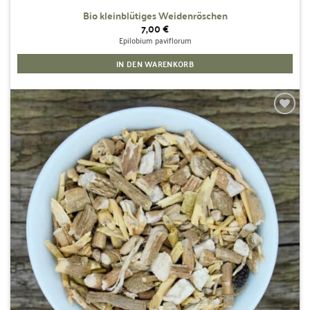
Bio kleinblütiges Weidenröschen
7,00
€
Epilobium paviflorum
IN DEN WARENKORB
Zur
Wunschliste
hinzufügen