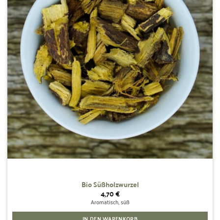
Bio Süßholzwurzel
4,70
€
Aromatisch, süß
IN DEN WARENKORB