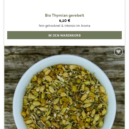
Bio Thymian gerebelt
6,20
€
fein getrocknet & intensiv im Aroma
IN DEN WARENKORB
Zur
Wunschliste
hinzufügen