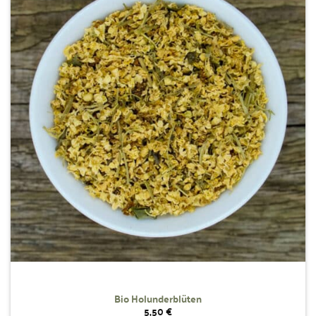
Wunschliste
hinzufügen
Bio Holunderblüten
5,50
€