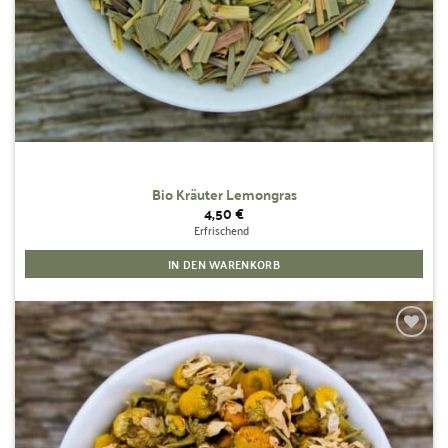
Bio Kräuter Lemongras
4,50
€
Erfrischend
IN DEN WARENKORB
Zur
Wunschliste
hinzufügen