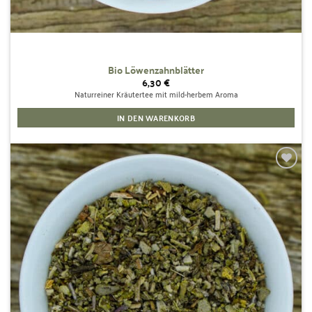
Bio Löwenzahnblätter
6,30
€
Naturreiner Kräutertee mit mild-herbem Aroma
IN DEN WARENKORB
Zur
Wunschliste
hinzufügen