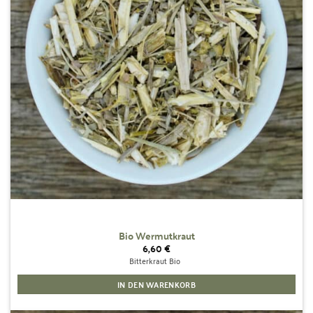
Bio Wermutkraut
6,60
€
Bitterkraut Bio
IN DEN WARENKORB