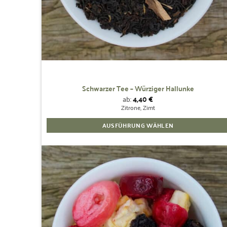
Schwarzer Tee – Würziger Hallunke
ab:
4,40
€
Zitrone, Zimt
AUSFÜHRUNG WÄHLEN
Dieses
Produkt
weist
mehrere
Zur
Wunschliste
Varianten
hinzufügen
auf.
Die
Optionen