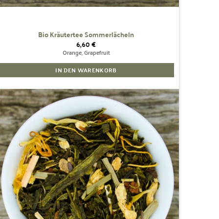
Bio Kräutertee Sommerlächeln
6,60
€
Orange, Grapefruit
IN DEN WARENKORB
Zur
Wunschliste
hinzufügen