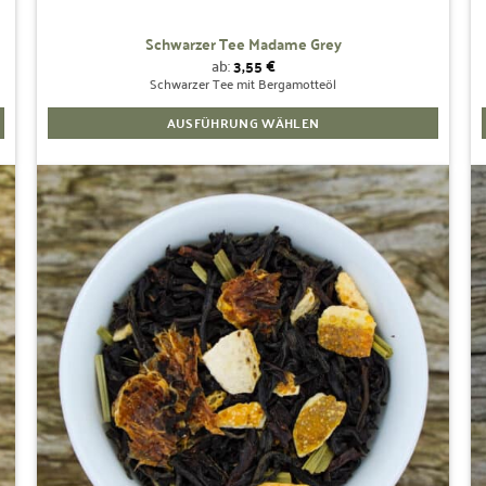
Schwarzer Tee Madame Grey
ab:
3,55
€
Schwarzer Tee mit Bergamotteöl
AUSFÜHRUNG WÄHLEN
Dieses
Produkt
weist
mehrere
Zur
Wunschliste
Varianten
hinzufügen
auf.
Die
Optionen
können
auf
der
Produktseite
gewählt
werden