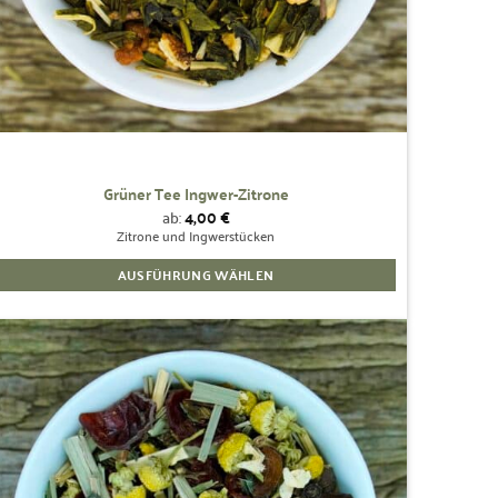
Grüner Tee Ingwer-Zitrone
ab:
4,00
€
Zitrone und Ingwerstücken
AUSFÜHRUNG WÄHLEN
Dieses
Produkt
weist
mehrere
Zur
Wunschliste
Varianten
hinzufügen
auf.
Die
Optionen