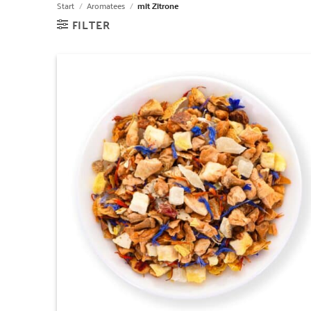
Start
/
Aromatees
/
mit Zitrone
FILTER
Zur
Wunschliste
hinzufügen