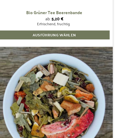
Bio Grüner Tee Beerenbande
ab:
5,20
€
Erfrischend, fruchtig
AUSFÜHRUNG WÄHLEN
Dieses
Produkt
weist
mehrere
Zur
Wunschliste
Varianten
hinzufügen
auf.
Die
Optionen
können
auf
der
Produktseite
gewählt
werden