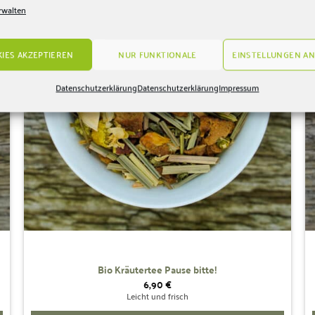
Wunschliste
rwalten
hinzufügen
IES AKZEPTIEREN
NUR FUNKTIONALE
EINSTELLUNGEN AN
Datenschutzerklärung
Datenschutzerklärung
Impressum
Bio Kräutertee Pause bitte!
6,90
€
Leicht und frisch