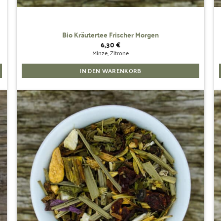
Bio Kräutertee Frischer Morgen
6,30
€
Minze, Zitrone
IN DEN WARENKORB
Zur
Wunschliste
hinzufügen