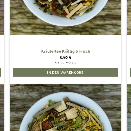
Kräutertee Kräftig & Frisch
5,90
€
kräftig, würzig
IN DEN WARENKORB
Zur
Wunschliste
hinzufügen