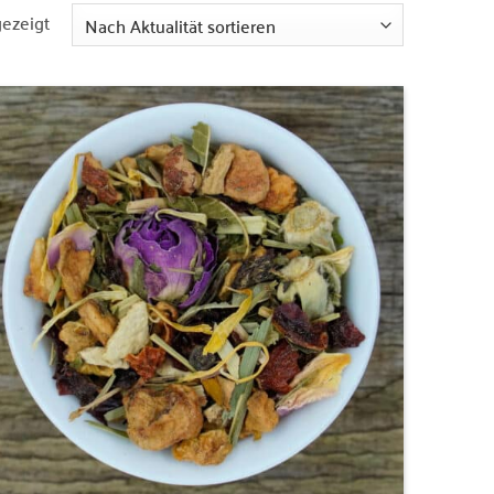
Nach
gezeigt
Aktualität
sortiert
Zur
Wunschliste
hinzufügen