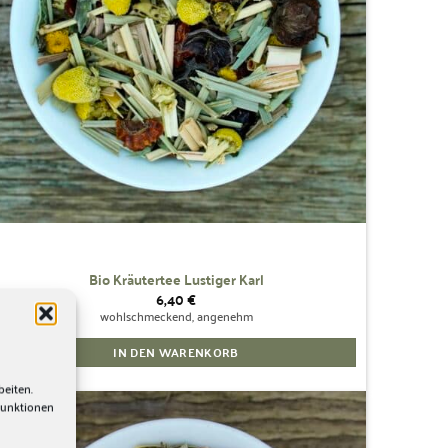
können
auf
der
Produktseite
gewählt
werden
Bio Kräutertee Lustiger Karl
6,40
€
wohlschmeckend, angenehm
IN DEN WARENKORB
beiten.
Funktionen
Zur