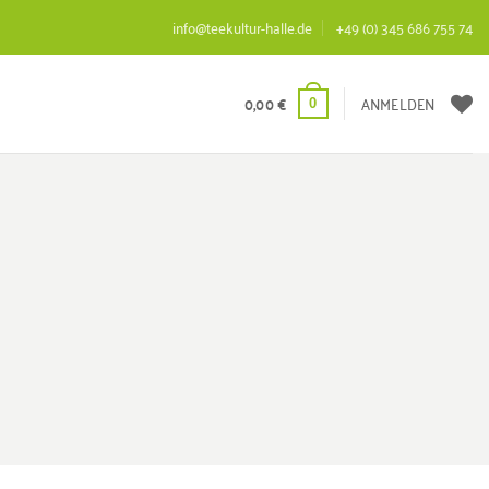
info@teekultur-halle.de
+49 (0) 345 686 755 74
0,00
€
ANMELDEN
0