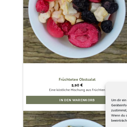
können
auf
der
Produktseite
gewählt
werden
Früchtetee Obstsalat
5,90
€
Eine köstliche Mischung aus Früchten
IN DEN WARENKORB
Um dir ein
Geräteinf
zustimmst,
Wenn du de
beeinträch
Zur