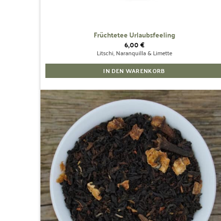
Früchtetee Urlaubsfeeling
6,00
€
Litschi, Naranquilla & Limette
IN DEN WARENKORB
Zur
Wunschliste
hinzufügen