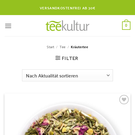
Zum
VERSANDKOSTENFREI AB 30€
Inhalt
springen
0
Start
/
Tee
/
Kräutertee
FILTER
Zur
Wunschliste
hinzufügen