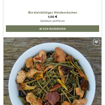
Bio kleinblütiges Weidenröschen
7,00
€
Epilobium paviflorum
IN DEN WARENKORB
Zur
Wunschliste
hinzufügen