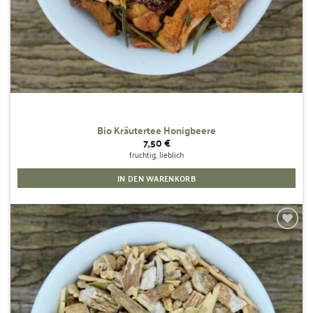
Bio Kräutertee Honigbeere
7,50
€
fruchtig, lieblich
IN DEN WARENKORB
Zur
Wunschliste
hinzufügen