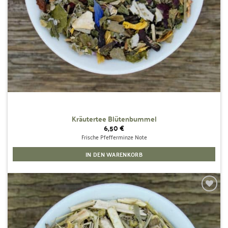
Kräutertee Blütenbummel
6,50
€
Frische Pfefferminze Note
IN DEN WARENKORB
Zur
Wunschliste
hinzufügen