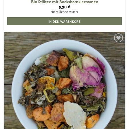
Bio Stilltee mit Bockshornkleesamen
5,30
€
Für stillende Mütter
IN DEN WARENKORB
Zur
Wunschliste
hinzufügen