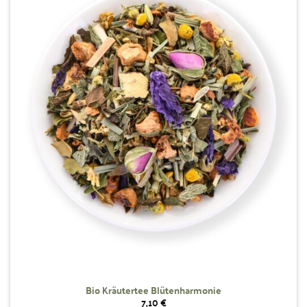
Wunschliste
hinzufügen
Bio Kräutertee Blütenharmonie
7,10
€