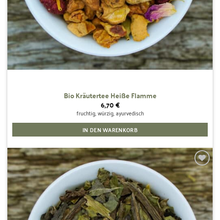
Bio Kräutertee Heiße Flamme
6,70
€
fruchtig, würzig, ayurvedisch
IN DEN WARENKORB
Zur
Wunschliste
hinzufügen