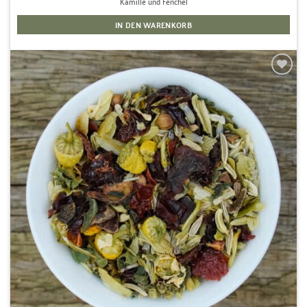
Kamille und Fenchel
IN DEN WARENKORB
Zur
Wunschliste
hinzufügen