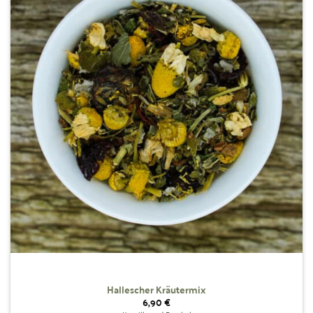
Wunschliste
hinzufügen
Hallescher Kräutermix
6,90
€