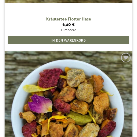
Kräutertee Flotter Hase
6,40
€
Himbeere
IN DEN WARENKORB
Zur
Wunschliste
hinzufügen