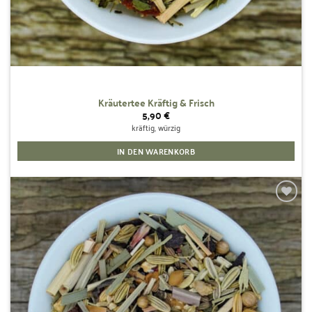
Kräutertee Kräftig & Frisch
5,90
€
kräftig, würzig
IN DEN WARENKORB
Zur
Wunschliste
hinzufügen