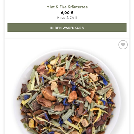
Mint & Fire Kräutertee
6,00
€
Minze & Chilli
IN DEN WARENKORB
Zur
Wunschliste
hinzufügen