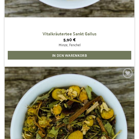
Vitalkräutertee Sankt Gallus
5,90
€
Minze, Fenchel
IN DEN WARENKORB
Zur
Wunschliste
hinzufügen