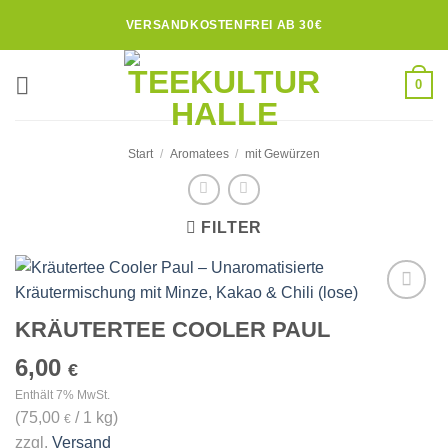
Zum
VERSANDKOSTENFREI AB 30€
Inhalt
springen
0
Start
/
Aromatees
/
mit Gewürzen
FILTER
Zur
KRÄUTERTEE COOLER PAUL
Wunschliste
hinzufügen
6,00
€
Enthält 7% MwSt.
(
75,00
/ 1 kg)
€
zzgl.
Versand