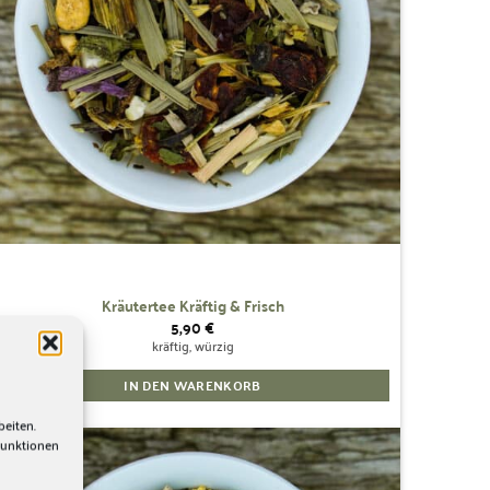
Kräutertee Kräftig & Frisch
5,90
€
kräftig, würzig
IN DEN WARENKORB
beiten.
Funktionen
Zur