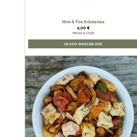
Mint & Fire Kräutertee
6,00
€
Minze & Chilli
IN DEN WARENKORB
Zur
Wunschliste
hinzufügen