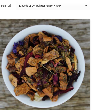
Nach
gezeigt
Aktualität
sortiert
Zur
Wunschliste
hinzufügen