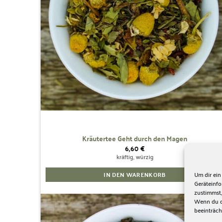
Kräutertee Geht durch den Magen
6,60
€
kräftig, würzig
IN DEN WARENKORB
Um dir ein
Geräteinf
zustimmst,
Wenn du de
beeinträch
Zur