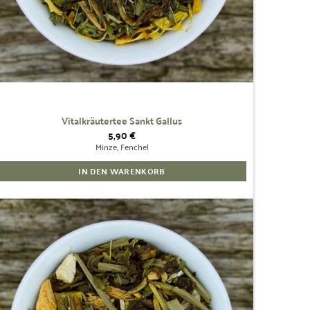
Vitalkräutertee Sankt Gallus
5,90
€
Minze, Fenchel
IN DEN WARENKORB
Zur
Wunschliste
hinzufügen