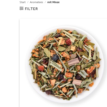
Start
/
Aromatees
/
mit Minze
FILTER
Zur
Wunschliste
hinzufügen