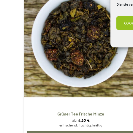
Wunschliste
Dienste ve
hinzufügen
COOK
Grüner Tee Frische Minze
ab:
4,20
€
erfrischend, fruchtig, kräftig