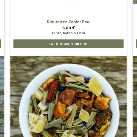
Kräutertee Cooler Paul
6,00
€
Minze, Kakao & Chilli
IN DEN WARENKORB
Zur
Wunschliste
hinzufügen