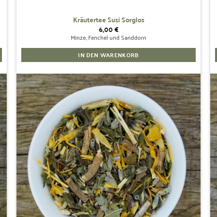
Kräutertee Susi Sorglos
6,00
€
Minze, Fenchel und Sanddorn
IN DEN WARENKORB
Zur
Wunschliste
hinzufügen