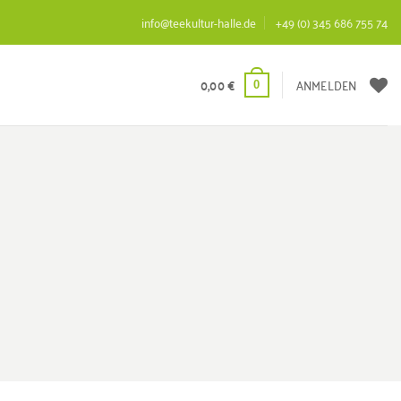
info@teekultur-halle.de
+49 (0) 345 686 755 74
0,00
€
ANMELDEN
0