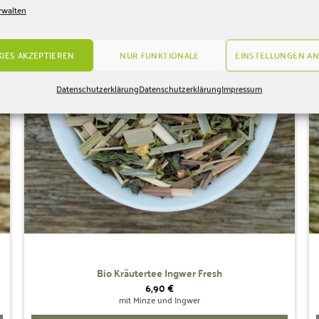
Wunschliste
rwalten
hinzufügen
IES AKZEPTIEREN
NUR FUNKTIONALE
EINSTELLUNGEN AN
Datenschutzerklärung
Datenschutzerklärung
Impressum
Bio Kräutertee Ingwer Fresh
6,90
€
mit Minze und Ingwer