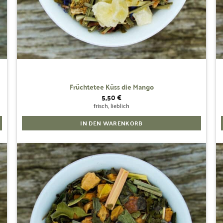
Früchtetee Küss die Mango
5,50
€
frisch, lieblich
IN DEN WARENKORB
Zur
Wunschliste
hinzufügen