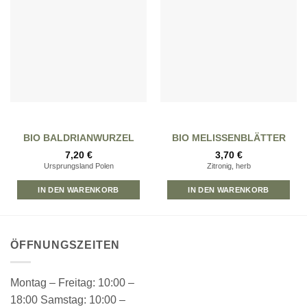
Wunschliste
Wunschliste
hinzufügen
hinzufügen
BIO BALDRIANWURZEL
BIO MELISSENBLÄTTER
7,20
€
3,70
€
Ursprungsland Polen
Zitronig, herb
IN DEN WARENKORB
IN DEN WARENKORB
ÖFFNUNGSZEITEN
Montag – Freitag: 10:00 –
18:00 Samstag: 10:00 –