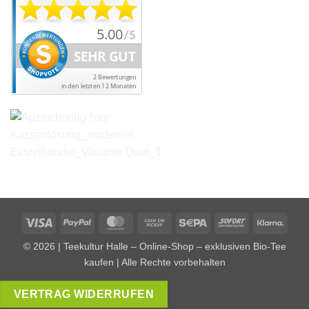
Visa
PayPal
MasterCard
Cash
Sepa
Sofort
Klarn
on
© 2026 | Teekultur Halle – Online-Shop – exklusiven Bio-Tee
Pickup
kaufen | Alle Rechte vorbehalten
VERTRAG WIDERRUFEN