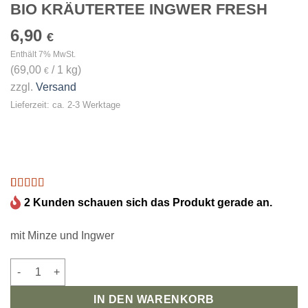
BIO KRÄUTERTEE INGWER FRESH
6,90
€
Enthält 7% MwSt.
(
69,00
/ 1 kg)
€
zzgl.
Versand
Lieferzeit: ca. 2-3 Werktage
Bewertet
1
2 Kunden schauen sich das Produkt gerade an.
mit
5
von 5,
basierend
auf
mit Minze und Ingwer
Kundenbewertung
Bio Kräutertee Ingwer Fresh Menge
IN DEN WARENKORB