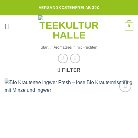
Zum
VERSANDKOSTENFREI AB 30€
Inhalt
springen
0
Start
/
Aromatees
/
mit Früchten
FILTER
Zur
Wunschliste
hinzufügen