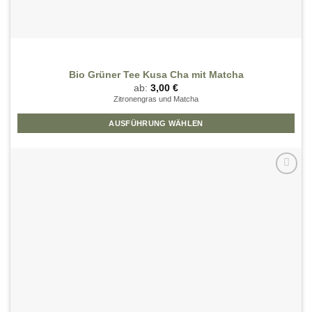
Bio Grüner Tee Kusa Cha mit Matcha
ab:
3,00
€
Zitronengras und Matcha
AUSFÜHRUNG WÄHLEN
Dieses
Produkt
weist
mehrere
Zur
Wunschliste
Varianten
hinzufügen
auf.
Die
Optionen
können
auf
der
Produktseite