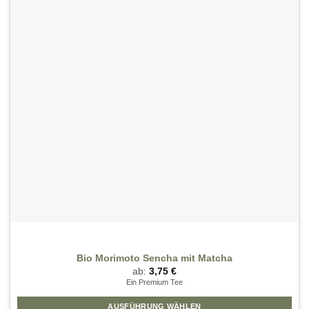
Die
Optionen
können
auf
der
Produktseite
gewählt
werden
Bio Morimoto Sencha mit Matcha
ab:
3,75
€
Ein Premium Tee
AUSFÜHRUNG WÄHLEN