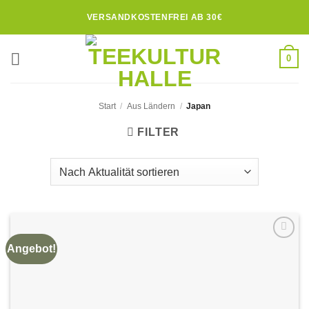
Zum
VERSANDKOSTENFREI AB 30€
Inhalt
springen
0
Start
/
Aus Ländern
/
Japan
FILTER
Angebot!
Zur
Wunschliste
hinzufügen