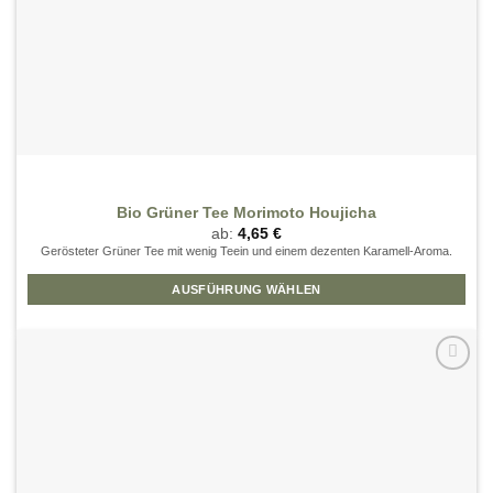
Bio Grüner Tee Morimoto Houjicha
ab:
4,65
€
Gerösteter Grüner Tee mit wenig Teein und einem dezenten Karamell-Aroma.
AUSFÜHRUNG WÄHLEN
Dieses
Produkt
weist
mehrere
Zur
Wunschliste
Varianten
hinzufügen
auf.
Die
Optionen