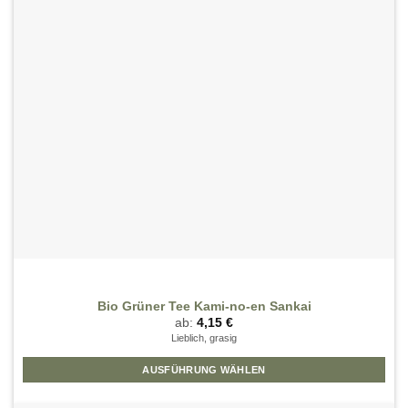
Bio Grüner Tee Kami-no-en Sankai
ab:
4,15
€
Lieblich, grasig
AUSFÜHRUNG WÄHLEN
Dieses