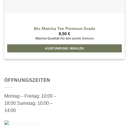
Bio Matcha Tee Premium Grade
8,50
€
Matcha-Qualität für den puren Genuss
AUSFÜHRUNG WÄHLEN
Dieses
Produkt
weist
mehrere
Varianten
ÖFFNUNGSZEITEN
auf.
Die
Montag – Freitag: 10:00 –
Optionen
18:00 Samstag: 10:00 –
können
auf
14:00
der
Produktseite
gewählt