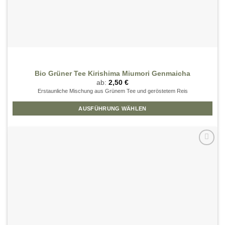
Bio Grüner Tee Kirishima Miumori Genmaicha
ab:
2,50
€
Erstaunliche Mischung aus Grünem Tee und geröstetem Reis
AUSFÜHRUNG WÄHLEN
Dieses
Produkt
weist
mehrere
Zur
Wunschliste
Varianten
hinzufügen
auf.
Die
Optionen
können
auf