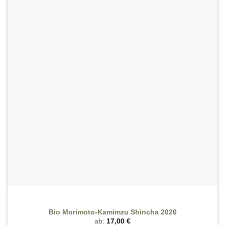
Wunschliste
Varianten
hinzufügen
auf.
Die
Optionen
können
auf
der
Produktseite
gewählt
werden
Bio Morimoto-Kamimzu Shincha 2026
ab:
17,00
€