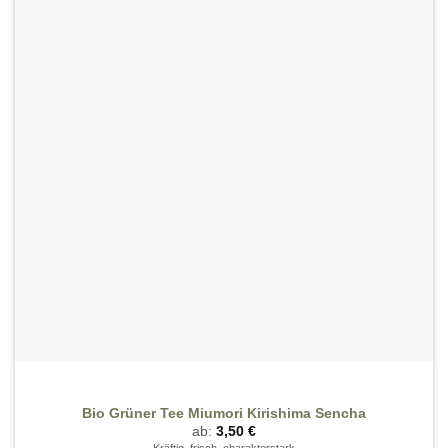
Wunschliste
Varianten
hinzufügen
auf.
Die
Optionen
können
auf
der
Produktseite
gewählt
werden
Bio Grüner Tee Miumori Kirishima Sencha
ab:
3,50
€
Kräftig, frisch, charakterstark