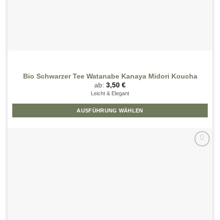
Bio Schwarzer Tee Watanabe Kanaya Midori Koucha
ab:
3,50
€
Leicht & Elegant
AUSFÜHRUNG WÄHLEN
Dieses
Produkt
weist
mehrere
Zur
Wunschliste
Varianten
hinzufügen
auf.
Die
Optionen
können
auf