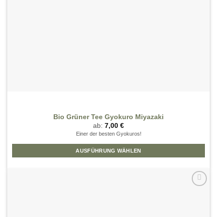
gewählt
werden
Bio Grüner Tee Gyokuro Miyazaki
ab:
7,00
€
Einer der besten Gyokuros!
AUSFÜHRUNG WÄHLEN
Dieses
Produkt
weist
mehrere
Zur
Wunschliste
Varianten
hinzufügen
auf.