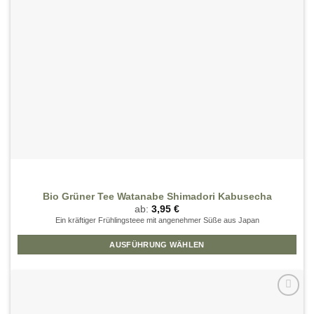
der
Produktseite
gewählt
werden
Bio Grüner Tee Watanabe Shimadori Kabusecha
ab:
3,95
€
Ein kräftiger Frühlingsteee mit angenehmer Süße aus Japan
AUSFÜHRUNG WÄHLEN
Dieses
Produkt
weist
mehrere
Zur