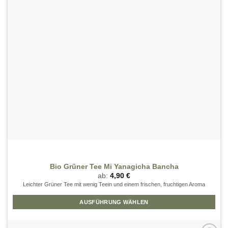
können
auf
der
Produktseite
gewählt
werden
Bio Grüner Tee Mi Yanagicha Bancha
ab:
4,90
€
Leichter Grüner Tee mit wenig Teein und einem frischen, fruchtigen Aroma
AUSFÜHRUNG WÄHLEN
Dieses
Produkt