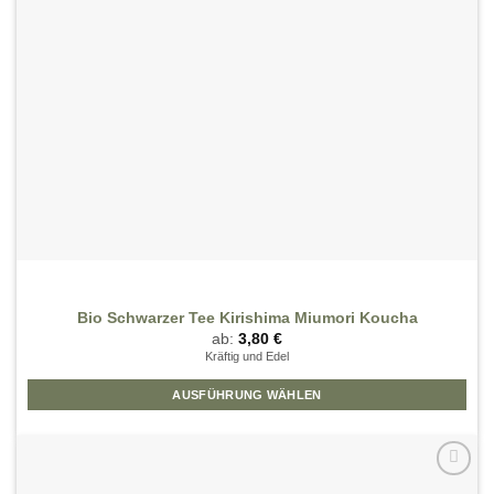
der
Produktseite
gewählt
werden
Bio Schwarzer Tee Kirishima Miumori Koucha
ab:
3,80
€
Kräftig und Edel
AUSFÜHRUNG WÄHLEN
Dieses
Produkt
weist
mehrere
Zur