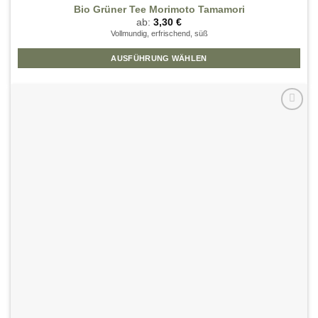
Bio Grüner Tee Morimoto Tamamori
ab:
3,30
€
Vollmundig, erfrischend, süß
AUSFÜHRUNG WÄHLEN
Dieses
Produkt
weist
mehrere
Zur
Wunschliste
Varianten
hinzufügen
auf.
Die
Optionen
können
auf
der
Produktseite
gewählt
werden