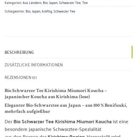
Kategorien:
Aus Ländern
,
Bio
,
Japan
,
Schwarzer Tee
,
Tee
Schlagwörter:
Bio
,
Japan
,
kräftig
,
Schwarzer Tee
BESCHREIBUNG
ZUSÄTZLICHE INFORMATIONEN
REZENSIONEN (0)
Bio Schwarzer Tee Kirishima Miumori Koucha –
japanischer Koucha aus Kirishima (lose)
Eleganter Bio-Schwarztee aus Japan – aus 100 % Benifuuki,
mehrfach aufgießbar
Der
Bio Schwarzer Tee Kirishima Miumori Koucha
ist eine
besondere japanische Schwarztee-Spezialität
aus den Bergen der
Kirishima-Region
. Hergestellt wird