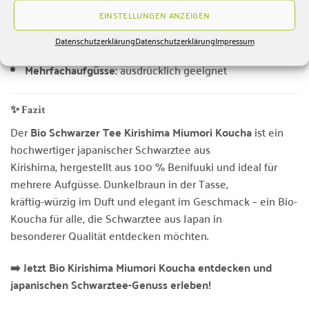
EINSTELLUNGEN ANZEIGEN
Qualität:
Bio-zertifiziert
Datenschutzerklärung
Datenschutzerklärung
Impressum
Profil:
kräftig-würzig, elegant, vollmundig
Mehrfachaufgüsse:
ausdrücklich geeignet
✨ Fazit
Der
Bio Schwarzer Tee Kirishima Miumori Koucha
ist ein
hochwertiger japanischer Schwarztee aus
Kirishima, hergestellt aus 100 % Benifuuki und ideal für
mehrere Aufgüsse. Dunkelbraun in der Tasse,
kräftig-würzig im Duft und elegant im Geschmack – ein Bio-
Koucha für alle, die Schwarztee aus Japan in
besonderer Qualität entdecken möchten.
➡️ Jetzt Bio Kirishima Miumori Koucha entdecken und
japanischen Schwarztee-Genuss erleben!