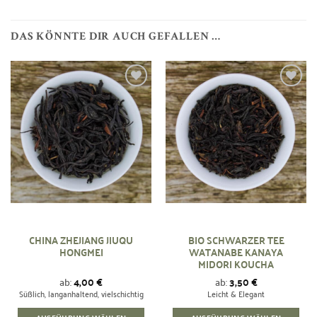
DAS KÖNNTE DIR AUCH GEFALLEN …
Zur
Zur
Wunschliste
Wunschliste
hinzufügen
hinzufügen
CHINA ZHEJIANG JIUQU
BIO SCHWARZER TEE
HONGMEI
WATANABE KANAYA
MIDORI KOUCHA
ab:
4,00
€
ab:
3,50
€
Süßlich, langanhaltend, vielschichtig
Leicht & Elegant