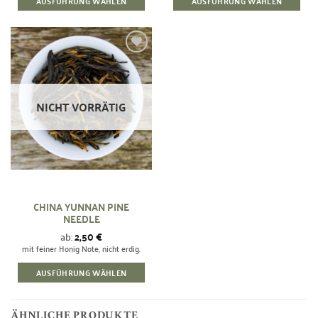
AUSFÜHRUNG WÄHLEN
AUSFÜHRUNG WÄHLEN
Dieses
Dieses
Produkt
Produkt
weist
weist
mehrere
mehrere
Zur
Wunschliste
Varianten
Varianten
hinzufügen
auf.
auf.
NICHT VORRÄTIG
Die
Die
Optionen
Optionen
können
können
auf
auf
der
der
Produktseite
Produktseite
gewählt
gewählt
CHINA YUNNAN PINE
werden
werden
NEEDLE
ab:
2,50
€
mit feiner Honig Note, nicht erdig.
AUSFÜHRUNG WÄHLEN
ÄHNLICHE PRODUKTE