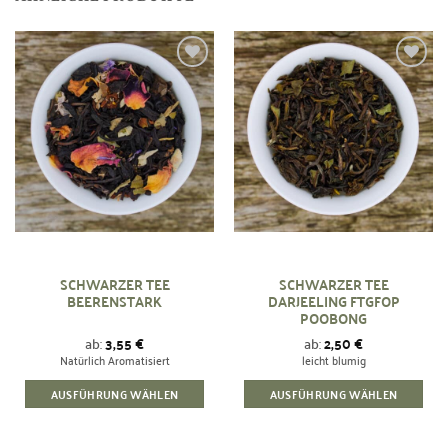
Zur
Zur
Wunschliste
Wunschliste
hinzufügen
hinzufügen
SCHWARZER TEE
SCHWARZER TEE
BEERENSTARK
DARJEELING FTGFOP
POOBONG
ab:
3,55
€
ab:
2,50
€
Natürlich Aromatisiert
leicht blumig
AUSFÜHRUNG WÄHLEN
AUSFÜHRUNG WÄHLEN
Dieses
Dieses
Produkt
Produkt