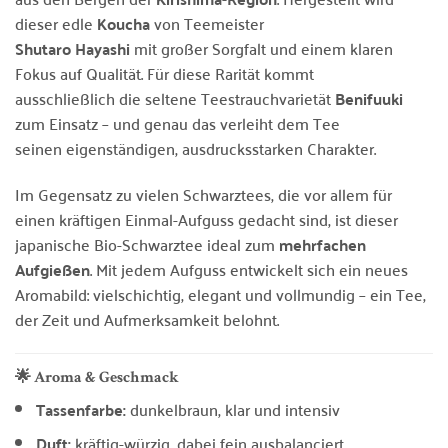
dieser edle
Koucha
von Teemeister
Shutaro Hayashi
mit großer Sorgfalt und einem klaren
Fokus auf Qualität. Für diese Rarität kommt
ausschließlich die seltene Teestrauchvarietät
Benifuuki
zum Einsatz – und genau das verleiht dem Tee
seinen eigenständigen, ausdrucksstarken Charakter.
Im Gegensatz zu vielen Schwarztees, die vor allem für
einen kräftigen Einmal-Aufguss gedacht sind, ist dieser
japanische Bio-Schwarztee ideal zum
mehrfachen
Aufgießen
. Mit jedem Aufguss entwickelt sich ein neues
Aromabild: vielschichtig, elegant und vollmundig – ein Tee,
der Zeit und Aufmerksamkeit belohnt.
🌟 Aroma & Geschmack
Tassenfarbe:
dunkelbraun, klar und intensiv
Duft:
kräftig-würzig, dabei fein ausbalanciert