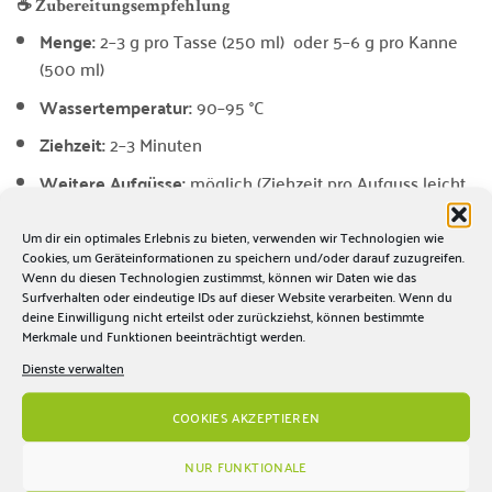
☕ Zubereitungsempfehlung
Menge:
2–3 g pro Tasse (250 ml) oder 5–6 g pro Kanne
(500 ml)
Wassertemperatur:
90–95 °C
Ziehzeit:
2–3 Minuten
Weitere Aufgüsse:
möglich (Ziehzeit pro Aufguss leicht
erhöhen)
Um dir ein optimales Erlebnis zu bieten, verwenden wir Technologien wie
Tipp: Für ein besonders elegantes Ergebnis eher mit 90 °C
Cookies, um Geräteinformationen zu speichern und/oder darauf zuzugreifen.
Wenn du diesen Technologien zustimmst, können wir Daten wie das
starten und kürzer ziehen lassen. Für mehr Würze
Surfverhalten oder eindeutige IDs auf dieser Website verarbeiten. Wenn du
die Ziehzeit moderat verlängern.
deine Einwilligung nicht erteilst oder zurückziehst, können bestimmte
Merkmale und Funktionen beeinträchtigt werden.
Dienste verwalten
📌 Merkmale auf einen Blick
Herkunft:
Japan, Kirishima-Region
COOKIES AKZEPTIEREN
Produzent:
Shutaro Hayashi
NUR FUNKTIONALE
Varietät:
100 % Benifuuki