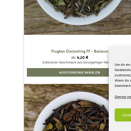
werden
Flugtee Darjeeling FF – Balasun
ab:
6,20
€
Exklusiver Geschmack aus einzigartiger Herkunft
Um dir ein
Geräteinf
AUSFÜHRUNG WÄHLEN
zustimmst,
Dieses
Wenn du de
beeinträch
Produkt
weist
Dienste ve
mehrere
Zur
Wunschliste
Varianten
hinzufügen
auf.
COOK
Die
Optionen