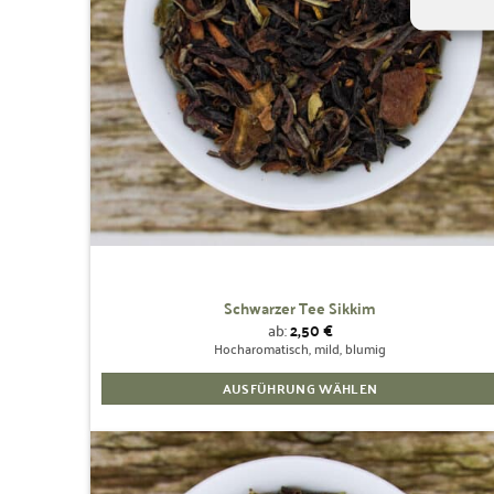
können
auf
der
Produktseite
gewählt
werden
Schwarzer Tee Sikkim
ab:
2,50
€
Hocharomatisch, mild, blumig
AUSFÜHRUNG WÄHLEN
Dieses
Produkt
weist
mehrere
Zur