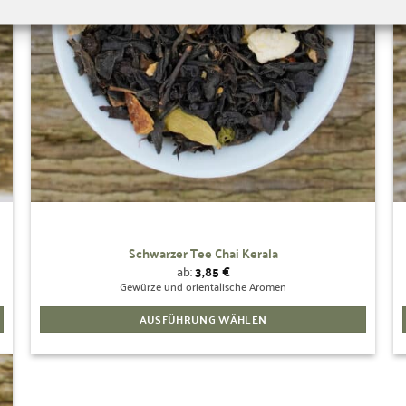
können
auf
der
Produktseite
gewählt
werden
Schwarzer Tee Chai Kerala
ab:
3,85
€
Gewürze und orientalische Aromen
AUSFÜHRUNG WÄHLEN
Dieses
Produkt
weist
mehrere