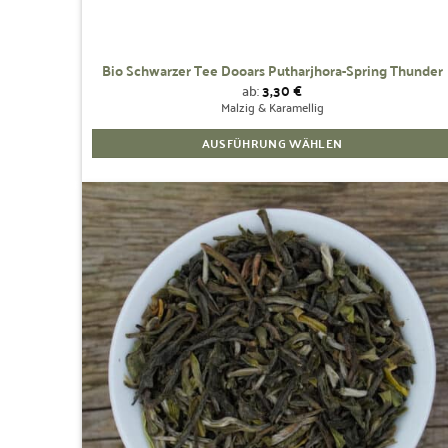
Bio Schwarzer Tee Dooars Putharjhora-Spring Thunder
ab:
3,30
€
Malzig & Karamellig
AUSFÜHRUNG WÄHLEN
Dieses
Produkt
weist
mehrere
Zur
Wunschliste
Varianten
hinzufügen
auf.
Die
Optionen
können
auf
der
Produktseite
gewählt