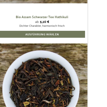
Bio Assam Schwarzer Tee Hathikuli
ab:
5,20
€
Dichter Charakter, harmonisch frisch
AUSFÜHRUNG WÄHLEN
Dieses
Produkt
weist
mehrere
Zur
Wunschliste
Varianten
hinzufügen
auf.
Die
Optionen
können
auf
der
Produktseite
gewählt