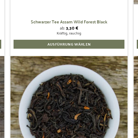
Schwarzer Tee Assam Wild Forest Black
ab:
3,30
€
Kräftig, rauchig
AUSFÜHRUNG WÄHLEN
Dieses
Produkt
weist
mehrere
Zur
Wunschliste
Varianten
hinzufügen
auf.
Die
Optionen
können
auf
der
Produktseite
gewählt