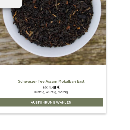
können
auf
der
Produktseite
gewählt
werden
Schwarzer Tee Assam Mokalbari East
ab:
4,45
€
Kräftig, würzig, malzig
AUSFÜHRUNG WÄHLEN
Dieses
Produkt
weist
mehrere