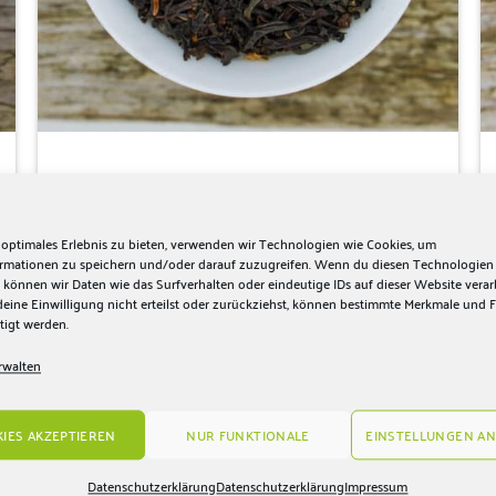
werden
Schwarzer Tee Assam Harmutty
ab:
5,10
€
Harmonisch, malzig, würzig
 optimales Erlebnis zu bieten, verwenden wir Technologien wie Cookies, um
ormationen zu speichern und/oder darauf zuzugreifen. Wenn du diesen Technologien
AUSFÜHRUNG WÄHLEN
 können wir Daten wie das Surfverhalten oder eindeutige IDs auf dieser Website verar
Dieses
ine Einwilligung nicht erteilst oder zurückziehst, können bestimmte Merkmale und 
tigt werden.
Produkt
weist
rwalten
mehrere
Zur
Wunschliste
Varianten
hinzufügen
auf.
IES AKZEPTIEREN
NUR FUNKTIONALE
EINSTELLUNGEN AN
Die
Optionen
Datenschutzerklärung
Datenschutzerklärung
Impressum