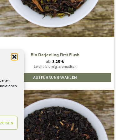
werden
Bio Darjeeling First Flush
ab:
3,25
€
Leicht, blumig, aromatisch
AUSFÜHRUNG WÄHLEN
beiten.
Dieses
Funktionen
Produkt
weist
mehrere
Zur
Wunschliste
Varianten
hinzufügen
auf.
ZEIGEN
Die
Optionen