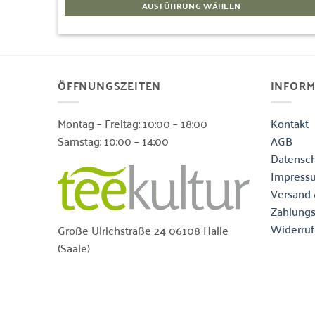
AUSFÜHRUNG WÄHLEN
Dieses
Produkt
weist
mehrere
ÖFFNUNGSZEITEN
INFOR
Varianten
auf.
Die
Montag – Freitag: 10:00 – 18:00
Kontakt
Optionen
Samstag: 10:00 – 14:00
AGB
können
Datensch
auf
Impress
der
Versand 
Produktseite
Zahlung
gewählt
Widerruf
Große Ulrichstraße 24 06108 Halle
werden
(Saale)