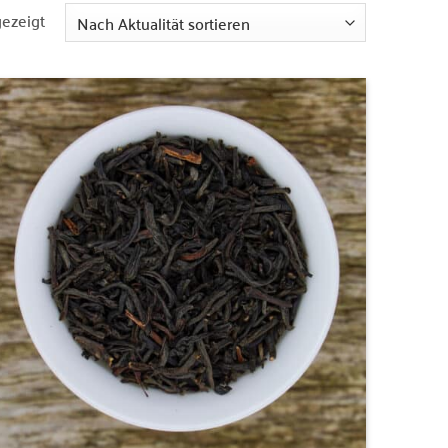
Nach
gezeigt
Aktualität
sortiert
Zur
Wunschliste
hinzufügen