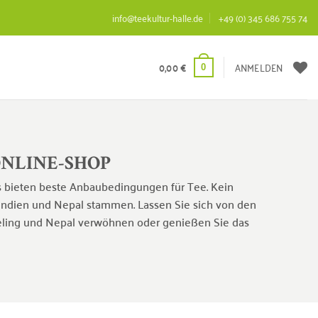
info@teekultur-halle.de
+49 (0) 345 686 755 74
0,00
€
ANMELDEN
0
ONLINE-SHOP
 bieten beste Anbaubedingungen für Tee. Kein
 Indien und Nepal stammen. Lassen Sie sich von den
eeling und Nepal verwöhnen oder genießen Sie das