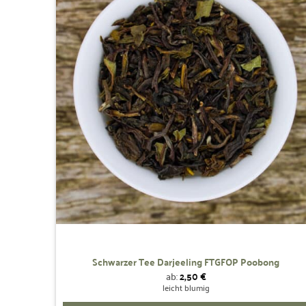
Wunschliste
Varianten
hinzufügen
auf.
Die
Optionen
können
auf
der
Produktseite
gewählt
werden
Schwarzer Tee Darjeeling FTGFOP Poobong
ab:
2,50
€
leicht blumig