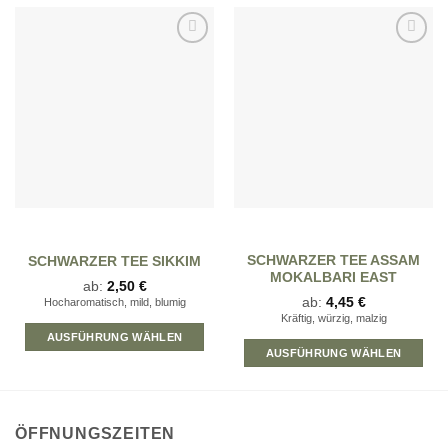
Zur
Zur
Wunschliste
Wunschliste
hinzufügen
hinzufügen
SCHWARZER TEE ASSAM
SCHWARZER TEE SIKKIM
MOKALBARI EAST
ab:
2,50
€
ab:
4,45
€
Hocharomatisch, mild, blumig
Kräftig, würzig, malzig
AUSFÜHRUNG WÄHLEN
AUSFÜHRUNG WÄHLEN
Dieses
Dieses
Produkt
Produkt
weist
weist
mehrere
ÖFFNUNGSZEITEN
mehrere
Varianten