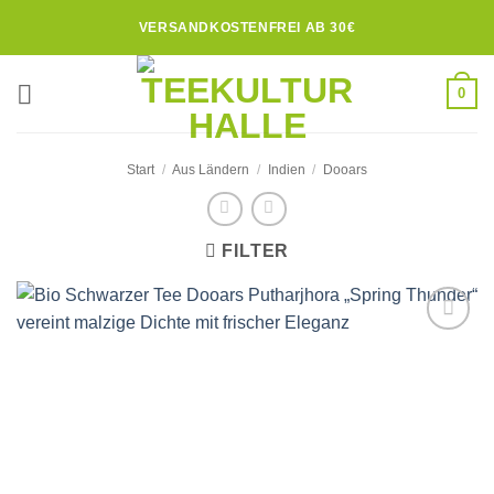
Zum
VERSANDKOSTENFREI AB 30€
Inhalt
springen
0
Start
/
Aus Ländern
/
Indien
/
Dooars
FILTER
Zur
Wunschliste
hinzufügen