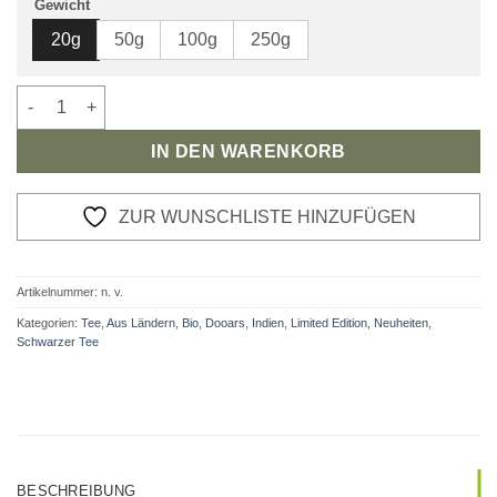
Gewicht
20g
50g
100g
250g
Bio Schwarzer Tee Dooars Putharjhora-Spring Thunder Menge
IN DEN WARENKORB
ZUR WUNSCHLISTE HINZUFÜGEN
Artikelnummer:
n. v.
Kategorien:
Tee
,
Aus Ländern
,
Bio
,
Dooars
,
Indien
,
Limited Edition
,
Neuheiten
,
Schwarzer Tee
BESCHREIBUNG