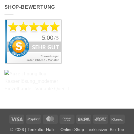
SHOP-BEWERTUNG
Visa
PayPal
MasterCard
Cash
Sepa
Sofort
Klarn
on
© 2026 | Teekultur Halle – Online-Shop – exklusiven Bio-Tee
Pickup