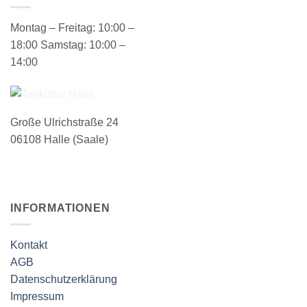
Varianten
auf.
auf.
Die
Montag – Freitag: 10:00 –
Die
Optionen
18:00 Samstag: 10:00 –
Optionen
können
14:00
können
auf
auf
der
der
Produktseite
Produktseite
gewählt
Große Ulrichstraße 24
gewählt
werden
werden
06108 Halle (Saale)
INFORMATIONEN
Kontakt
AGB
Datenschutzerklärung
Impressum