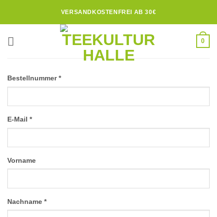
Zum
VERSANDKOSTENFREI AB 30€
Inhalt
springen
0
erforderlich
Bestellnummer
*
erforderlich
E-Mail
*
Vorname
erforderlich
Nachname
*