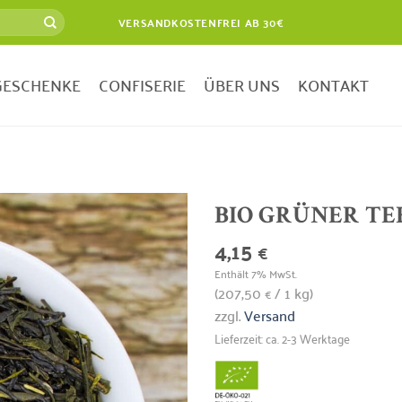
VERSANDKOSTENFREI AB 30€
GESCHENKE
CONFISERIE
ÜBER UNS
KONTAKT
BIO GRÜNER TE
4,15
€
Zur
Wunschliste
Enthält 7% MwSt.
hinzufügen
(
207,50
/ 1 kg)
€
zzgl.
Versand
Lieferzeit: ca. 2-3 Werktage