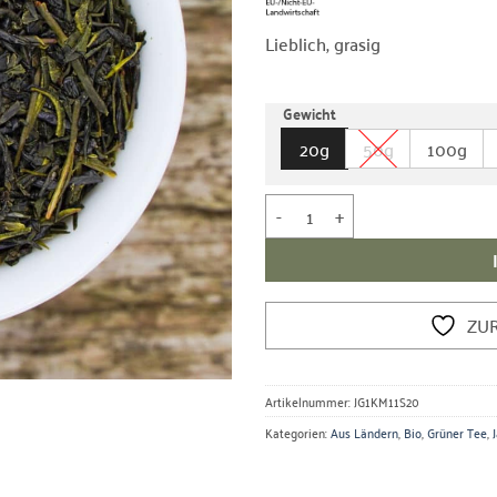
Lieblich, grasig
Gewicht
20g
50g
100g
Bio Grüner Tee Kami-no-en Sank
ZU
Artikelnummer:
JG1KM11S20
Kategorien:
Aus Ländern
,
Bio
,
Grüner Tee
,