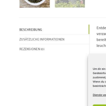
Entde
BESCHREIBUNG
verza
ZUSÄTZLICHE INFORMATIONEN
berei
leuch
REZENSIONEN (0)
Der G
wiede
Kami-
Um dir ein
Geräteinf
zustimmst,
Gegrü
Wenn du de
seine
beeinträch
Teeku
Dienste ve
in da
begei