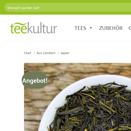
Zum
Suchen
Inhalt
nach:
springen
TEES
ZUBEHÖR
Start
/
Aus Ländern
/
Japan
Angebot!