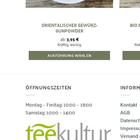
ORIENTALISCHER GEWÜRZ-
BIO 
GUNPOWDER
ab:
3,95
€
Kräftig, würzig
Nat
AUSFÜHRUNG WÄHLEN
Dieses
Produkt
weist
mehrere
ÖFFNUNGSZEITEN
INFOR
Varianten
auf.
Montag – Freitag: 10:00 – 18:00
Kontakt
Die
Samstag: 10:00 – 14:00
AGB
Optionen
Datensch
können
Impress
auf
der
Versand 