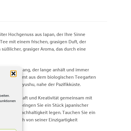
iter Hochgenuss aus Japan, der Ihre Sinne
 Tee mit einem frischen, grasigen Duft, der
n süßlicher, grasiger Aroma, das durch eine
weichen Abgang, der lange anhält und immer
Bio Tee stammt aus dem biologischen Teegarten
auptinsel Kyushu, nahe der Pazifikküste.
beiten.
l Leidenschaft und Kreativität gemeinsam mit
Funktionen
 lose und bringen Sie ein Stück japanischer
alität und Nachhaltigkeit legen. Tauchen Sie ein
sen Sie sich von seiner Einzigartigkeit