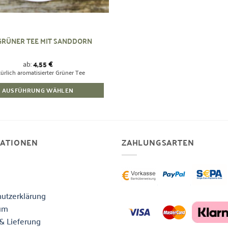
GRÜNER TEE MIT SANDDORN
ab:
4,55
€
ürlich aromatisierter Grüner Tee
AUSFÜHRUNG WÄHLEN
Dieses
Produkt
weist
mehrere
MATIONEN
ZAHLUNGSARTEN
Varianten
auf.
Die
Optionen
utzerklärung
können
um
auf
der
& Lieferung