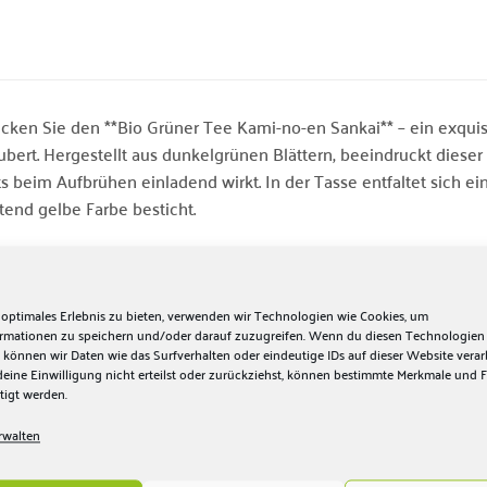
cken Sie den **Bio Grüner Tee Kami-no-en Sankai** – ein exquis
ubert. Hergestellt aus dunkelgrünen Blättern, beeindruckt dieser
ts beim Aufbrühen einladend wirkt. In der Tasse entfaltet sich ei
tend gelbe Farbe besticht.
eschmack ist kräftig und leicht herb, mit einem angenehmen, 
r Lust auf einen weiteren Schluck macht. Dieser hochwertige 
no-En in der malerischen Präfektur Miyazaki auf der südlichen H
 optimales Erlebnis zu bieten, verwenden wir Technologien wie Cookies, um
ormationen zu speichern und/oder darauf zuzugreifen. Wenn du diesen Technologien
 können wir Daten wie das Surfverhalten oder eindeutige IDs auf dieser Website verar
ndet von Naoki Kamimizu im Jahr 2009, wird der Garten mit vie
ine Einwilligung nicht erteilst oder zurückziehst, können bestimmte Merkmale und 
r Familie bewirtschaftet. Genießen Sie diesen **Bio Grüner Tee**
tigt werden.
ltur in Ihr Zuhause. Ideal für alle Teeliebhaber, die Wert auf Qu
rwalten
s aromatische Erlebnis des **Bio Grünen Tees aus Japan** und las
stern!