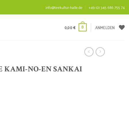
info@teekultur-halle.de
+49 (0) 345 686 755 74
0,00
€
ANMELDEN
0
E KAMI-NO-EN SANKAI