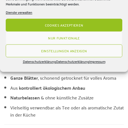
Menge:
1–2 Teelöffel pro Tasse (250 ml)
Merkmale und Funktionen beeinträchtigt werden.
Wasser:
100 °C
Dienste verwalten
Ziehzeit:
6–8 Minuten
COOKIES AKZEPTIEREN
Tipp: Für ein intensiveres Minzprofil etwas länger ziehen
NUR FUNKTIONALE
lassen oder höher dosieren.
EINSTELLUNGEN ANZEIGEN
🌿 Besonderheiten
Datenschutzerklärung
Datenschutzerklärung
Impressum
100 % Bio Pfefferminzblätter
(Mentha piperita)
Ganze Blätter
, schonend getrocknet für volles Aroma
Aus
kontrolliert ökologischem Anbau
Naturbelassen
& ohne künstliche Zusätze
Vielseitig verwendbar: als Tee oder als aromatische Zutat
in der Küche