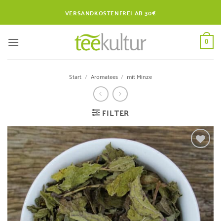
Zum
VERSANDKOSTENFREI AB 30€
Inhalt
springen
0
Start
/
Aromatees
/
mit Minze
FILTER
Zur
Wunschliste
hinzufügen