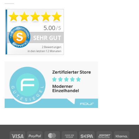
Visa
PayPal
MasterCard
Cash
Sepa
Sofort
Klarn