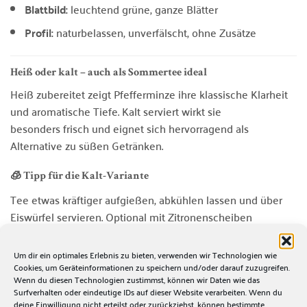
Blattbild:
leuchtend grüne, ganze Blätter
Profil:
naturbelassen, unverfälscht, ohne Zusätze
Heiß oder kalt – auch als Sommertee ideal
Heiß zubereitet zeigt Pfefferminze ihre klassische Klarheit
und aromatische Tiefe. Kalt serviert wirkt sie
besonders frisch und eignet sich hervorragend als
Alternative zu süßen Getränken.
🧊 Tipp für die Kalt-Variante
Tee etwas kräftiger aufgießen, abkühlen lassen und über
Eiswürfel servieren. Optional mit Zitronenscheiben
oder frischer Minze ergänzen – für eine besonders
sommerliche Karaffe.
Um dir ein optimales Erlebnis zu bieten, verwenden wir Technologien wie
Cookies, um Geräteinformationen zu speichern und/oder darauf zuzugreifen.
Wenn du diesen Technologien zustimmst, können wir Daten wie das
Surfverhalten oder eindeutige IDs auf dieser Website verarbeiten. Wenn du
🍵 Zubereitungsempfehlung
deine Einwilligung nicht erteilst oder zurückziehst, können bestimmte