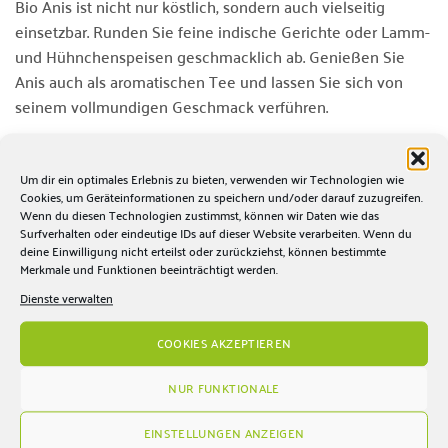
Bio Anis ist nicht nur köstlich, sondern auch vielseitig
einsetzbar. Runden Sie feine indische Gerichte oder Lamm-
und Hühnchenspeisen geschmacklich ab. Genießen Sie
Anis auch als aromatischen Tee und lassen Sie sich von
seinem vollmundigen Geschmack verführen.
Dieser Bio Kräuter Anis ist lose erhältlich und bringt nicht
nur Geschmack, sondern auch gesundheitliche Vorteile mit
Um dir ein optimales Erlebnis zu bieten, verwenden wir Technologien wie
Cookies, um Geräteinformationen zu speichern und/oder darauf zuzugreifen.
sich. Anis enthält Anethol, ein ätherisches Öl, das
Wenn du diesen Technologien zustimmst, können wir Daten wie das
antibakterielle, antioxidative und entzündungshemmende
Surfverhalten oder eindeutige IDs auf dieser Website verarbeiten. Wenn du
Eigenschaften besitzt. Machen Sie Bio Kräuter Anis mit
deine Einwilligung nicht erteilst oder zurückziehst, können bestimmte
Merkmale und Funktionen beeinträchtigt werden.
seinem vielseitigen Verwendungsmöglichkeiten zu einem
Dienste verwalten
Erlebnis in Ihrer Küche.
COOKIES AKZEPTIEREN
NUR FUNKTIONALE
ÄHNLICHE PRODUKTE
EINSTELLUNGEN ANZEIGEN