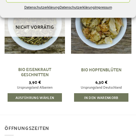
Datenschutzerklärung
Datenschutzerklärung
Impressum
Zur
Zur
Wunschliste
Wunschliste
hinzufügen
hinzufügen
NICHT VORRÄTIG
BIO EISENKRAUT
BIO HOPFENBLÜTEN
GESCHNITTEN
3,90
€
6,30
€
Ursprungsland Albanien
Ursprungsland Deutschland
AUSFÜHRUNG WÄHLEN
IN DEN WARENKORB
ÖFFNUNGSZEITEN