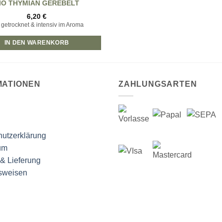
IO THYMIAN GEREBELT
6,20
€
n getrocknet & intensiv im Aroma
IN DEN WARENKORB
MATIONEN
ZAHLUNGSARTEN
utzerklärung
um
& Lieferung
sweisen