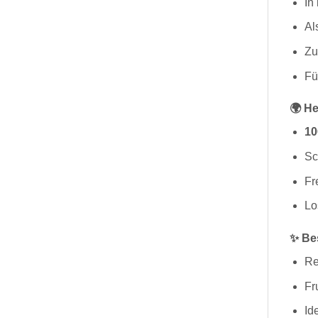
In
Al
Zu
Fü
🌍 He
10
Sc
Fr
Lo
✨ Be
Re
Fr
Id