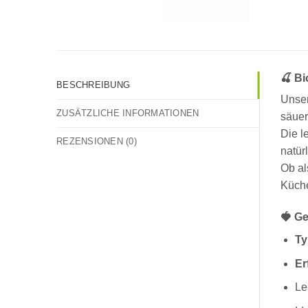
🍒 B
BESCHREIBUNG
Unse
ZUSÄTZLICHE INFORMATIONEN
säuer
Die l
REZENSIONEN (0)
natür
Ob al
Küche
🍓 Ge
Ty
Er
Le