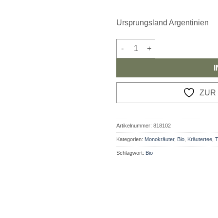
Ursprungsland Argentinien
Bio Hagebuttenschalen Meng
ZUR
Artikelnummer:
818102
Kategorien:
Monokräuter
,
Bio
,
Kräutertee
,
T
Schlagwort:
Bio