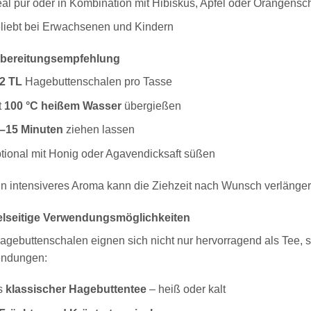
eal pur oder in Kombination mit Hibiskus, Apfel oder Orangensc
liebt bei Erwachsenen und Kindern
ubereitungsempfehlung
2 TL
Hagebuttenschalen pro Tasse
t
100 °C heißem Wasser
übergießen
–15 Minuten
ziehen lassen
tional mit Honig oder Agavendicksaft süßen
in intensiveres Aroma kann die Ziehzeit nach Wunsch verlänger
ielseitige Verwendungsmöglichkeiten
agebuttenschalen eignen sich nicht nur hervorragend als Tee, s
ndungen:
s
klassischer Hagebuttentee
– heiß oder kalt