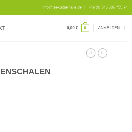
info@teekultur-halle.de
+49 (0) 345 686 755 74
KT
0
0,00
€
ANMELDEN
TENSCHALEN