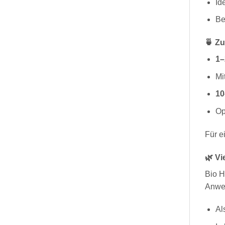
Id
Be
🍵 Z
1–
Mi
10
Op
Für e
🌿 V
Bio H
Anwe
Al