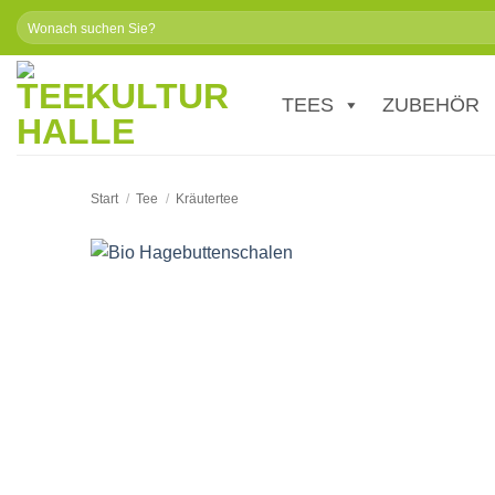
Zum
Suchen
Inhalt
nach:
springen
TEES
ZUBEHÖR
Start
/
Tee
/
Kräutertee