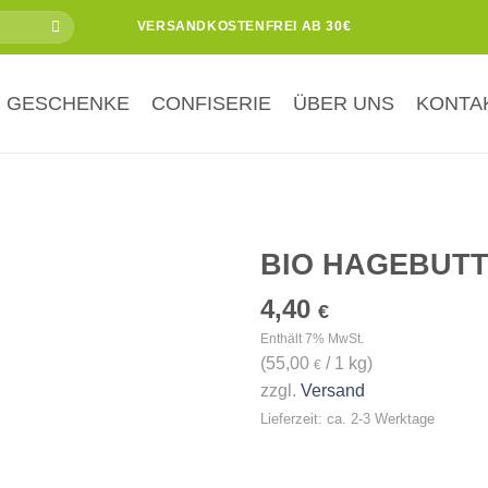
VERSANDKOSTENFREI AB 30€
GESCHENKE
CONFISERIE
ÜBER UNS
KONTA
BIO HAGEBUT
4,40
Zur
€
Wunschliste
Enthält 7% MwSt.
hinzufügen
(
55,00
/ 1 kg)
€
zzgl.
Versand
Lieferzeit: ca. 2-3 Werktage