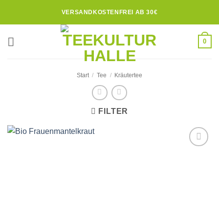
Zum
VERSANDKOSTENFREI AB 30€
Inhalt
springen
0
Start
/
Tee
/
Kräutertee
FILTER
Zur
Wunschliste
hinzufügen