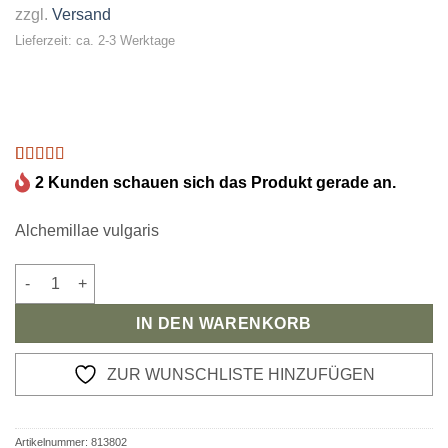
zzgl.
Versand
Lieferzeit: ca. 2-3 Werktage
Bewertet
1
2 Kunden schauen sich das Produkt gerade an.
mit
5
von 5,
basierend
auf
Alchemillae vulgaris
Kundenbewertung
Bio Frauenmantelkraut Menge
IN DEN WARENKORB
ZUR WUNSCHLISTE HINZUFÜGEN
Artikelnummer:
813802