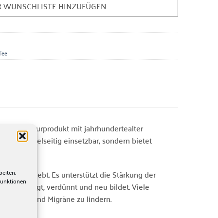
R WUNSCHLISTE HINZUFÜGEN
Tee
 einem Naturprodukt mit jahrhundertealter
icht nur vielseitig einsetzbar, sondern bietet
beiten.
eiten beliebt. Es unterstützt die Stärkung der
Funktionen
Blut reinigt, verdünnt und neu bildet. Viele
 stärken und Migräne zu lindern.