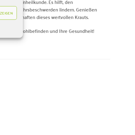
ichen Frauenheilkunde. Es hilft, den
e Wechseljahrsbeschwerden lindern. Genießen
ZEIGEN
n Eigenschaften dieses wertvollen Krauts.
n – für Ihr Wohlbefinden und Ihre Gesundheit!