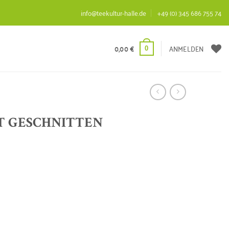
info@teekultur-halle.de
+49 (0) 345 686 755 74
0,00
€
ANMELDEN
0
T GESCHNITTEN