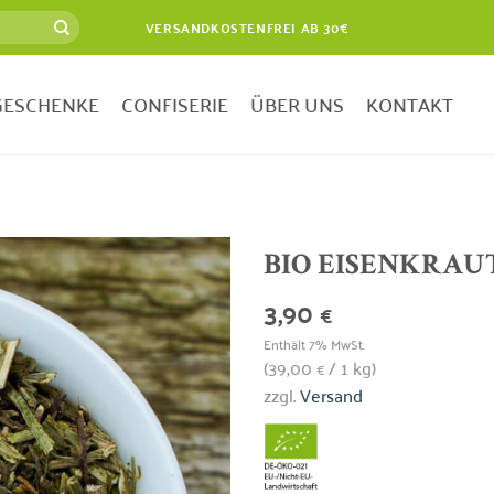
VERSANDKOSTENFREI AB 30€
GESCHENKE
CONFISERIE
ÜBER UNS
KONTAKT
BIO EISENKRAU
3,90
€
Zur
Wunschliste
Enthält 7% MwSt.
hinzufügen
(
39,00
/ 1 kg)
€
zzgl.
Versand