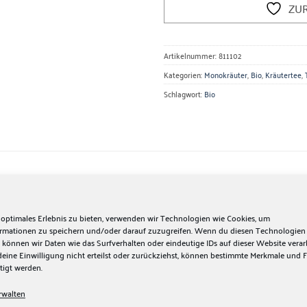
ZU
Artikelnummer:
811102
Kategorien:
Monokräuter
,
Bio
,
Kräutertee
,
Schlagwort:
Bio
cken Sie die kraftvolle Wirkung von Bio Eisenkraut geschnitten,
tion in der Pflanzenheilkunde. Dieses hochwertige Eisenkraut ist n
zahlreiche gesundheitliche Vorteile.
 optimales Erlebnis zu bieten, verwenden wir Technologien wie Cookies, um
ormationen zu speichern und/oder darauf zuzugreifen. Wenn du diesen Technologien
 können wir Daten wie das Surfverhalten oder eindeutige IDs auf dieser Website verar
erwendung von Bio Eisenkraut ist besonders bei Erkältungskrankh
ine Einwilligung nicht erteilst oder zurückziehst, können bestimmte Merkmale und 
uungsorgane und des Stoffwechsels, während es gleichzeitig das 
tigt werden.
auen auf die beruhigende Wirkung des Eisenkrauts, um Nerven zu
rwalten