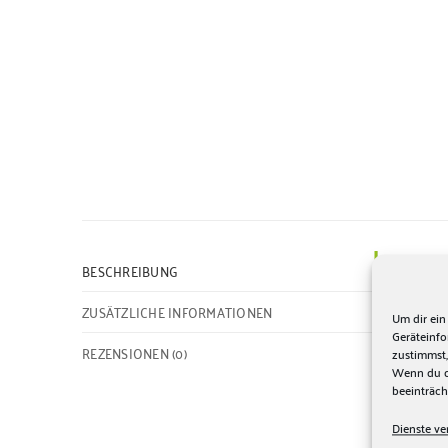
Entde
BESCHREIBUNG
Tradi
ZUSÄTZLICHE INFORMATIONEN
auch 
Um dir ein
Geräteinf
REZENSIONEN (0)
zustimmst,
Die V
Wenn du de
Verda
beeinträch
vertr
Dienste ve