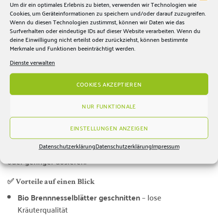
Um dir ein optimales Erlebnis zu bieten, verwenden wir Technologien wie
erhalten ein naturbelassenes Produkt in Bio-Qualität –
Cookies, um Geräteinformationen zu speichern und/oder darauf zuzugreifen.
ohne künstliche Zusätze
und ohne unnötige Zutaten. Ideal
Wenn du diesen Technologien zustimmst, können wir Daten wie das
Surfverhalten oder eindeutige IDs auf dieser Website verarbeiten. Wenn du
für alle, die bei Kräutertees auf Klarheit und
deine Einwilligung nicht erteilst oder zurückziehst, können bestimmte
Reinheit setzen.
Merkmale und Funktionen beeinträchtigt werden.
Dienste verwalten
☕ Zubereitungsempfehlung
Menge:
1–2 Teelöffel pro Tasse (250 ml)
COOKIES AKZEPTIEREN
Wassertemperatur:
100 °C
NUR FUNKTIONALE
Ziehzeit:
5–10 Minuten
EINSTELLUNGEN ANZEIGEN
Tipp: Für einen kräftigeren Kräutercharakter etwas länger
Datenschutzerklärung
Datenschutzerklärung
Impressum
ziehen lassen. Für eine mildere Tasse kürzer ziehen
oder geringer dosieren.
✅ Vorteile auf einen Blick
Bio Brennnesselblätter geschnitten
– lose
Kräuterqualität