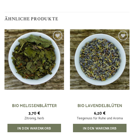
ÄHNLICHE PRODUKTE
Zur
Zur
Wunschliste
Wunschliste
hinzufügen
hinzufügen
BIO MELISSENBLÄTTER
BIO LAVENDELBLÜTEN
3,70
€
6,20
€
Zitronig, herb
Teegenuss für Ruhe und Aroma
IN DEN WARENKORB
IN DEN WARENKORB