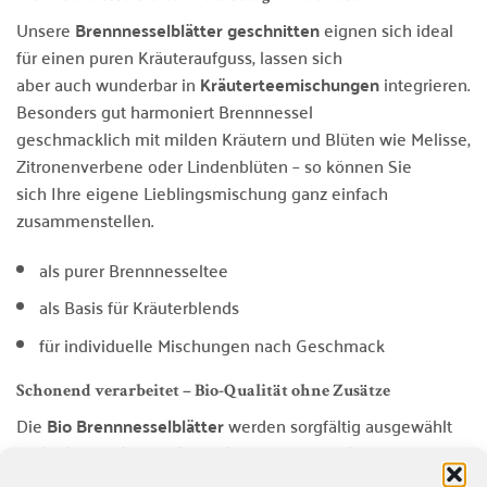
Unsere
Brennnesselblätter geschnitten
eignen sich ideal
für einen puren Kräuteraufguss, lassen sich
aber auch wunderbar in
Kräuterteemischungen
integrieren.
Besonders gut harmoniert Brennnessel
geschmacklich mit milden Kräutern und Blüten wie Melisse,
Zitronenverbene oder Lindenblüten – so können Sie
sich Ihre eigene Lieblingsmischung ganz einfach
zusammenstellen.
als purer Brennnesseltee
als Basis für Kräuterblends
für individuelle Mischungen nach Geschmack
Schonend verarbeitet – Bio-Qualität ohne Zusätze
Die
Bio Brennnesselblätter
werden sorgfältig ausgewählt
und schonend getrocknet, damit Aroma, Farbe
und Blattstruktur möglichst gut erhalten bleiben. Sie