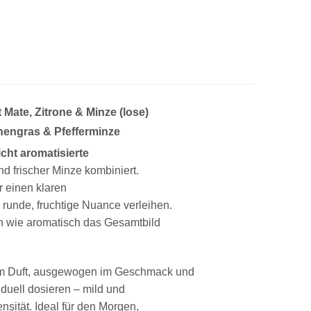
Mate, Zitrone & Minze (lose)
ronengras & Pfefferminze
icht aromatisierte
nd frischer Minze kombiniert.
r einen klaren
unde, fruchtige Nuance verleihen.
ch wie aromatisch das Gesamtbild
sch im Duft, ausgewogen im Geschmack und
iduell dosieren – mild und
ensität. Ideal für den Morgen,