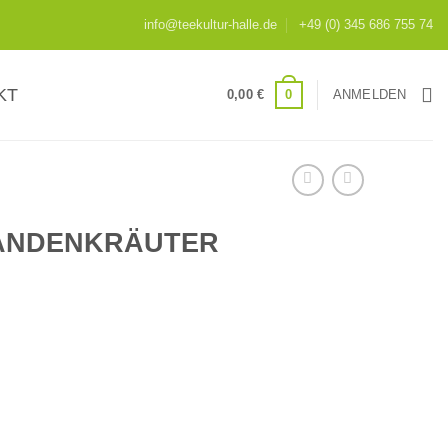
info@teekultur-halle.de
+49 (0) 345 686 755 74
KT
0
0,00
€
ANMELDEN
ANDENKRÄUTER