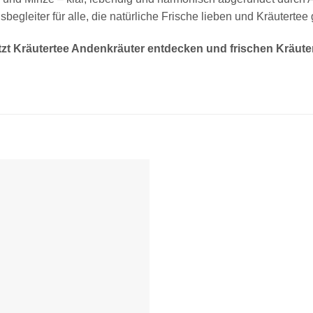
gsbegleiter für alle, die natürliche Frische lieben und Kräutertee
tzt Kräutertee Andenkräuter entdecken und frischen Kräut
Zur
Wunschliste
hinzufügen