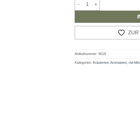
Kräutertee Andenkräuter Meng
ZUR
Artikelnummer:
9018
Kategorien:
Kräutertee
,
Aromatees
,
mit Min