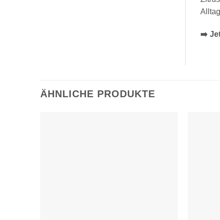
Allta
➡️ Je
ÄHNLICHE PRODUKTE
Zur
Wunschliste
hinzufügen