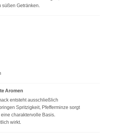
zu süßen Getränken.
n
zte Aromen
mack entsteht ausschließlich
ringen Spritzigkeit, Pfefferminze sorgt
g eine charaktervolle Basis.
ich wirkt.