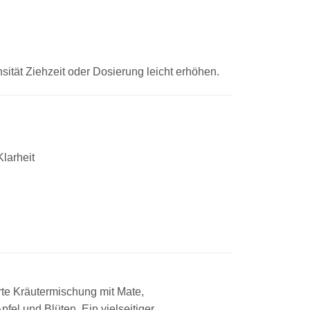
nsität Ziehzeit oder Dosierung leicht erhöhen.
Klarheit
erte Kräutermischung mit Mate,
fel und Blüten. Ein vielseitiger