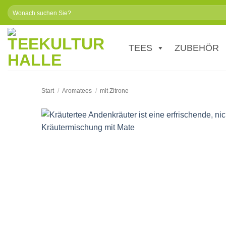
Zum
Suchen
Inhalt
nach:
springen
TEES
ZUBEHÖR
Start
/
Aromatees
/
mit Zitrone