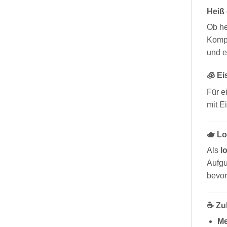
Heiß 
Ob he
Kompo
und e
🧊 Ei
Für e
mit E
🫖 Lo
Als
l
Aufgu
bevor
☕ Zu
Me