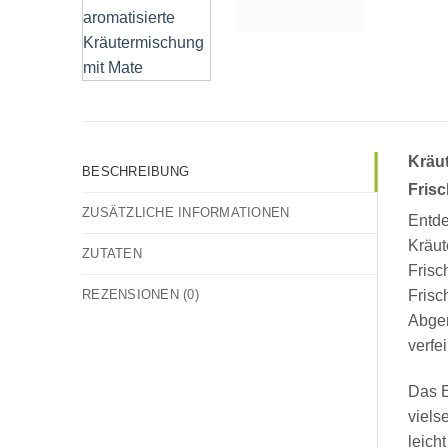
Kräut
BESCHREIBUNG
Frisc
ZUSÄTZLICHE INFORMATIONEN
Entd
Kräut
ZUTATEN
Fris
REZENSIONEN (0)
Frisc
Abger
verfe
Das E
vielse
leich