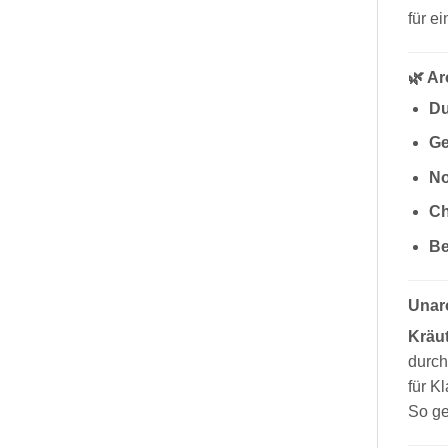
für e
🌿 A
Du
Ge
No
Ch
Be
Unaro
Kräu
durch
für K
So ge