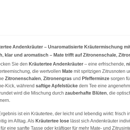
ertee Andenkräuter – Unaromatisierte Kräutermischung mit 
h, klar und aromatisch – Mate trifft auf Zitronenschale, Zit
ecken Sie den
Kräutertee Andenkräuter
– eine erfrischende,
n
erteemischung, die wertvollen
Mate
mit spritzigen Zitrusnoten u
che
Zitronenschalen
,
Zitronengras
und
Pfefferminze
sorgen fü
he-Kick, während
saftige Apfelstücke
dem Tee eine angenehm r
undet wird die Mischung durch
zauberhafte Blüten
, die optis
inern.
rgebnis ist ein Kräutertee, der leicht und lebendig wirkt: fri
itig im Alltag. Als
Kräutertee lose
lässt sich Andenkräuter indiv
t für eine sanfte Tasse oder kräftiger für mehr Mate- und Zitrusint