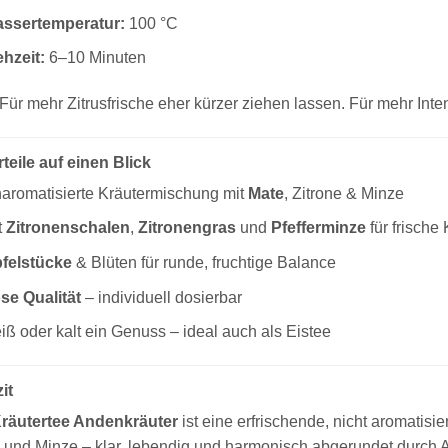
ssertemperatur:
100 °C
ehzeit:
6–10 Minuten
 Für mehr Zitrusfrische eher kürzer ziehen lassen. Für mehr Inte
teile auf einen Blick
aromatisierte Kräutermischung mit
Mate
, Zitrone & Minze
t
Zitronenschalen
,
Zitronengras
und
Pfefferminze
für frische 
felstücke
& Blüten für runde, fruchtige Balance
se Qualität
– individuell dosierbar
iß oder kalt ein Genuss – ideal auch als Eistee
it
räutertee Andenkräuter
ist eine erfrischende, nicht aromatisi
s und Minze – klar, lebendig und harmonisch abgerundet durch Ap