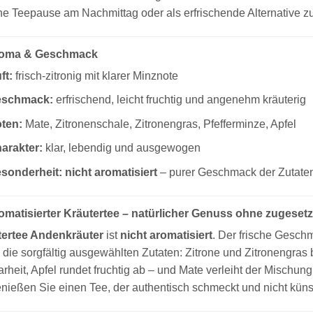
ine Teepause am Nachmittag oder als erfrischende Alternative 
roma & Geschmack
ft:
frisch-zitronig mit klarer Minznote
schmack:
erfrischend, leicht fruchtig und angenehm kräuterig
ten:
Mate, Zitronenschale, Zitronengras, Pfefferminze, Apfel
arakter:
klar, lebendig und ausgewogen
sonderheit:
nicht aromatisiert
– purer Geschmack der Zutate
matisierter Kräutertee – natürlicher Genuss ohne zugeset
tertee Andenkräuter
ist
nicht aromatisiert
. Der frische Gesch
 die sorgfältig ausgewählten Zutaten: Zitrone und Zitronengras b
larheit, Apfel rundet fruchtig ab – und Mate verleiht der Mischun
nießen Sie einen Tee, der authentisch schmeckt und nicht künstl