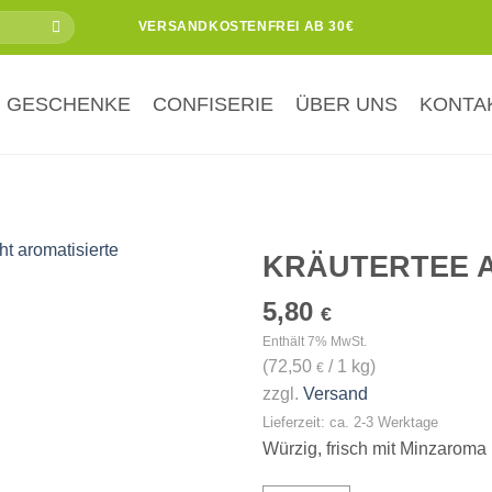
VERSANDKOSTENFREI AB 30€
GESCHENKE
CONFISERIE
ÜBER UNS
KONTA
KRÄUTERTEE 
5,80
Zur
€
Wunschliste
Enthält 7% MwSt.
hinzufügen
(
72,50
/ 1 kg)
€
zzgl.
Versand
Lieferzeit: ca. 2-3 Werktage
Würzig, frisch mit Minzaroma