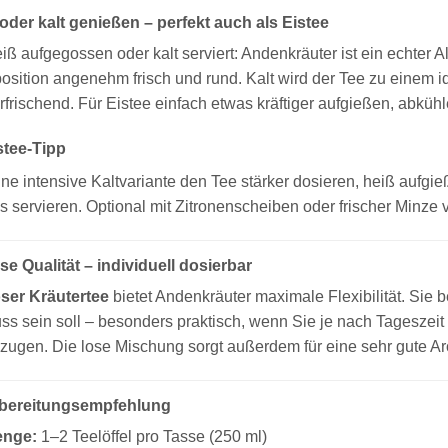
oder kalt genießen – perfekt auch als Eistee
iß aufgegossen oder kalt serviert: Andenkräuter ist ein echter Al
sition angenehm frisch und rund. Kalt wird der Tee zu einem i
rfrischend. Für Eistee einfach etwas kräftiger aufgießen, abküh
stee-Tipp
ine intensive Kaltvariante den Tee stärker dosieren, heiß aufgi
is servieren. Optional mit Zitronenscheiben oder frischer Minze v
se Qualität – individuell dosierbar
oser Kräutertee
bietet Andenkräuter maximale Flexibilität. Sie 
ss sein soll – besonders praktisch, wenn Sie je nach Tageszeit 
zugen. Die lose Mischung sorgt außerdem für eine sehr gute A
bereitungsempfehlung
nge:
1–2 Teelöffel pro Tasse (250 ml)