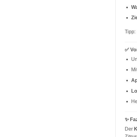
Wa
Zi
Tipp:
✅ Vor
Un
Mi
Ap
Lo
He
✨ Faz
Der
K
Zitru