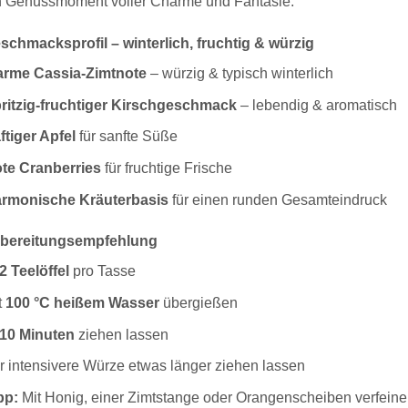
in Genussmoment voller Charme und Fantasie.
schmacksprofil – winterlich, fruchtig & würzig
rme Cassia-Zimtnote
– würzig & typisch winterlich
ritzig-fruchtiger Kirschgeschmack
– lebendig & aromatisch
ftiger Apfel
für sanfte Süße
te Cranberries
für fruchtige Frische
rmonische Kräuterbasis
für einen runden Gesamteindruck
ubereitungsempfehlung
2 Teelöffel
pro Tasse
t
100 °C heißem Wasser
übergießen
10 Minuten
ziehen lassen
r intensivere Würze etwas länger ziehen lassen
pp:
Mit Honig, einer Zimtstange oder Orangenscheiben verfeine