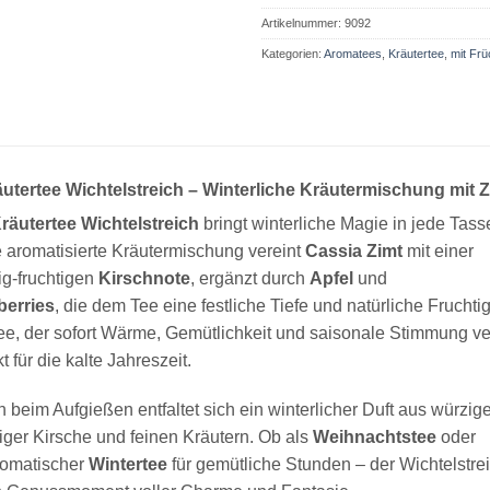
Artikelnummer:
9092
Kategorien:
Aromatees
,
Kräutertee
,
mit Frü
äutertee Wichtelstreich – Winterliche Kräutermischung mit 
räutertee Wichtelstreich
bringt winterliche Magie in jede Tass
 aromatisierte Kräutermischung vereint
Cassia Zimt
mit einer
zig-fruchtigen
Kirschnote
, ergänzt durch
Apfel
und
berries
, die dem Tee eine festliche Tiefe und natürliche Fruchtig
ee, der sofort Wärme, Gemütlichkeit und saisonale Stimmung ver
t für die kalte Jahreszeit.
 beim Aufgießen entfaltet sich ein winterlicher Duft aus würzig
tiger Kirsche und feinen Kräutern. Ob als
Weihnachtstee
oder
romatischer
Wintertee
für gemütliche Stunden – der Wichtelstre