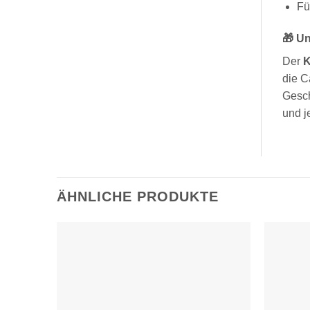
Fü
🎁 Un
Der
K
die C
Gesch
und j
ÄHNLICHE PRODUKTE
Zur
Wunschliste
hinzufügen