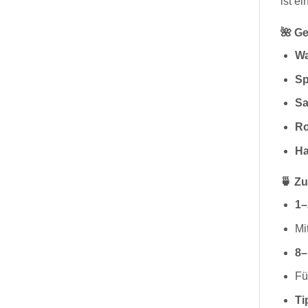
ist e
🌺 Ge
Wa
Sp
Sa
Ro
Ha
🍵 Z
1–
Mi
8–
Fü
Ti