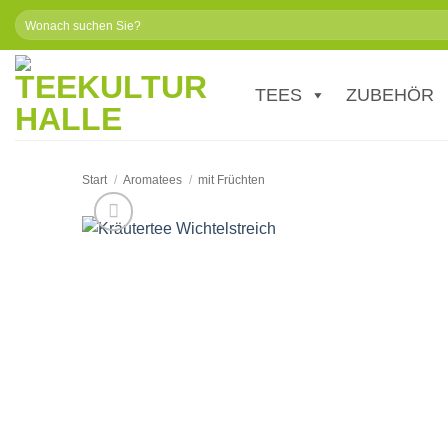
Zum
Suchen
Inhalt
nach:
springen
TEES
ZUBEHÖR
Start
/
Aromatees
/
mit Früchten