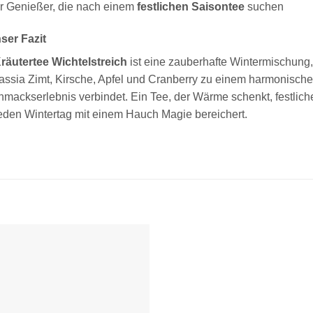
r Genießer, die nach einem
festlichen Saisontee
suchen
ser Fazit
räutertee Wichtelstreich
ist eine zauberhafte Wintermischung,
assia Zimt, Kirsche, Apfel und Cranberry zu einem harmonisch
mackserlebnis verbindet. Ein Tee, der Wärme schenkt, festlic
eden Wintertag mit einem Hauch Magie bereichert.
Zur
Wunschliste
hinzufügen