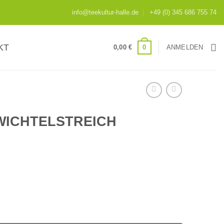
info@teekultur-halle.de
+49 (0) 345 686 755 74
KT
0
0,00
€
ANMELDEN
WICHTELSTREICH