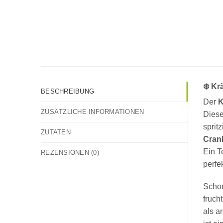
❄️ Kr
BESCHREIBUNG
Der
K
ZUSÄTZLICHE INFORMATIONEN
Diese
sprit
ZUTATEN
Cran
Ein T
REZENSIONEN (0)
perfek
Schon
fruch
als a