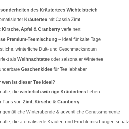
sonderheiten des Kräutertees Wichtelstreich
omatisierter
Kräutertee
mit Cassia Zimt
t
Kirsche, Apfel & Cranberry
verfeinert
se Premium-Teemischung
– ideal für kalte Tage
stliche, winterliche Duft- und Geschmacksnoten
rfekt als
Weihnachtstee
oder saisonaler Wintertee
nderbare
Geschenkidee
für Teeliebhaber
 wen ist dieser Tee ideal?
r alle, die
winterlich-würzige Kräutertees
lieben
r Fans von
Zimt, Kirsche & Cranberry
r gemütliche Winterabende & adventliche Genussmomente
r alle, die aromatisierte Kräuter- und Früchtemischungen schät