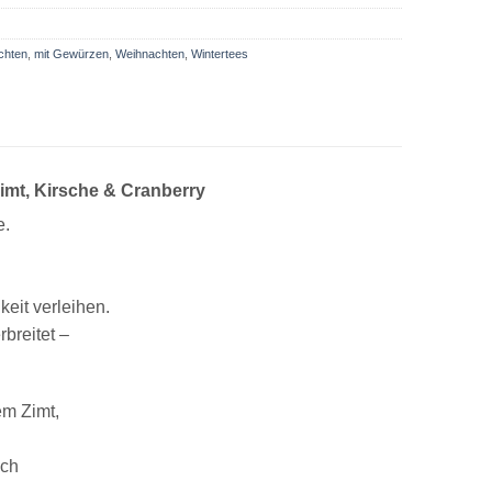
chten
,
mit Gewürzen
,
Weihnachten
,
Wintertees
Zimt, Kirsche & Cranberry
e.
keit verleihen.
breitet –
em Zimt,
ich