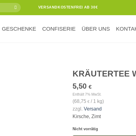
VERSANDKOSTENFREI AB 30€
GESCHENKE
CONFISERIE
ÜBER UNS
KONTA
KRÄUTERTEE 
5,50
Zur
€
Wunschliste
Enthält 7% MwSt.
hinzufügen
(
68,75
/ 1 kg)
€
zzgl.
Versand
Kirsche, Zimt
Nicht vorrätig