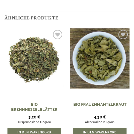
ÄHNLICHE PRODUKTE
Zur
Zur
Wunschliste
Wunschliste
hinzufügen
hinzufügen
BIO
BIO FRAUENMANTELKRAUT
BRENNNESSELBLÄTTER
3,20
€
4,30
€
Ursprungsland Ungarn
Alchemillae vulgaris
IN DEN WARENKORB
IN DEN WARENKORB