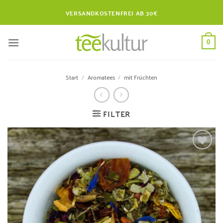
Zum
VERSANDKOSTENFREI AB 30€
Inhalt
springen
0
Start
/
Aromatees
/
mit Früchten
FILTER
Zur
Wunschliste
hinzufügen