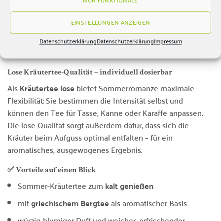
NUR FUNKTIONALE
Natürlich schmeckt Sommerromanze auch heiß – als
weicher Kräutertee für entspannte Teemomente.
EINSTELLUNGEN ANZEIGEN
Wer mag, kann den Tee warm aufgießen und anschließend
abkühlen lassen. Besonders praktisch, wenn Sie gleich
Datenschutzerklärung
Datenschutzerklärung
Impressum
eine größere Menge als Kaltgetränk vorbereiten möchten.
Lose Kräutertee-Qualität – individuell dosierbar
Als
Kräutertee lose
bietet Sommerromanze maximale
Flexibilität: Sie bestimmen die Intensität selbst und
können den Tee für Tasse, Kanne oder Karaffe anpassen.
Die lose Qualität sorgt außerdem dafür, dass sich die
Kräuter beim Aufguss optimal entfalten – für ein
aromatisches, ausgewogenes Ergebnis.
✅ Vorteile auf einen Blick
Sommer-Kräutertee zum
kalt genießen
mit
griechischem Bergtee
als aromatischer Basis
würzig-blumiger Duft und weicher, erfrischender