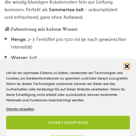
die würzig-blumigen Kräuternoten fein zur Geltung
kommen. Perfekt als
Sommertee kalt
– unkompliziert
und erfrischend, ganz ohne Aufwand.
🧊 Zubereitung mit kaltem Wasser
Menge:
2–3 Teelöffel pro 500 ml (je nach gewünschter
Intensität)
Wasser:
kalt
Ziehzeit:
30–60 Minuten im Kühlschrank (oder nach
Um dir ein optimales Erlebnis zu bieten, verwenden wir Technologien wie
Geschmack länger)
Cookies, um Geräteinformationen zu speichern und/oder darauf zuzugreifen.
Wenn du diesen Technologien zustimmst, können wir Daten wie das
Servieren:
über Eiswürfel, optional mit Zitrone oder
Surfverhalten oder eindeutige IDs auf dieser Website verarbeiten. Wenn du
frischen Kräutern
deine Einwilligung nicht erteilst oder zurückziehst, können bestimmte
Merkmale und Funktionen beeinträchtigt werden.
Tipp:
Für mehr Aroma Ziehzeit verlängern oder etwas höher
Dienste verwalten
dosieren. Für eine leichtere Variante kürzer ziehen lassen.
COOKIES AKZEPTIEREN
Auch heiß ein Genuss