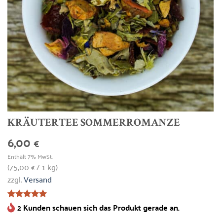
KRÄUTERTEE SOMMERROMANZE
6,00
€
Enthält 7% MwSt.
(
75,00
/ 1 kg)
€
zzgl.
Versand
2 Kunden schauen sich das Produkt gerade an.
Bewertet
1
mit
5
von