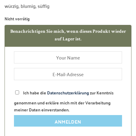
5, basierend
würzig, blumig, süffig
auf
Kundenbewertung
Nicht vorrätig
Benachrichtigen Sie mich, wenn dieses Produkt wieder
auf Lager ist.
Ich habe die
Datenschutzerklärung
zur Kenntnis
genommen und erkläre mich mit der Verarbeitung
meiner Daten einverstanden.
ANMELDEN