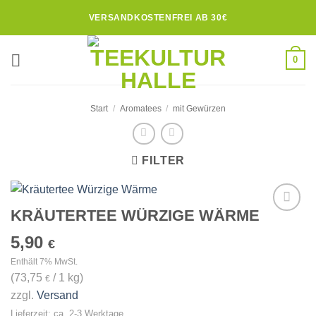
Zum
VERSANDKOSTENFREI AB 30€
Inhalt
springen
0
Start
/
Aromatees
/
mit Gewürzen
FILTER
KRÄUTERTEE WÜRZIGE WÄRME
Zur
Wunschliste
5,90
€
hinzufügen
Enthält 7% MwSt.
(
73,75
/ 1 kg)
€
zzgl.
Versand
Lieferzeit: ca. 2-3 Werktage