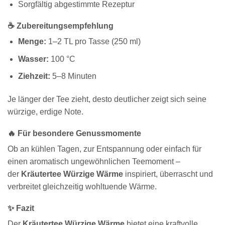
Sorgfältig abgestimmte Rezeptur
☕ Zubereitungsempfehlung
Menge:
1–2 TL pro Tasse (250 ml)
Wasser:
100 °C
Ziehzeit:
5–8 Minuten
Je länger der Tee zieht, desto deutlicher zeigt sich seine
würzige, erdige Note.
🔥 Für besondere Genussmomente
Ob an kühlen Tagen, zur Entspannung oder einfach für
einen aromatisch ungewöhnlichen Teemoment –
der
Kräutertee Würzige Wärme
inspiriert, überrascht und
verbreitet gleichzeitig wohltuende Wärme.
✨ Fazit
Der
Kräutertee Würzige Wärme
bietet eine kraftvolle,