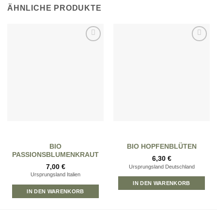
ÄHNLICHE PRODUKTE
Zur
Zur
Wunschliste
Wunschliste
hinzufügen
hinzufügen
BIO
BIO HOPFENBLÜTEN
PASSIONSBLUMENKRAUT
6,30
€
7,00
€
Ursprungsland Deutschland
Ursprungsland Italien
IN DEN WARENKORB
IN DEN WARENKORB