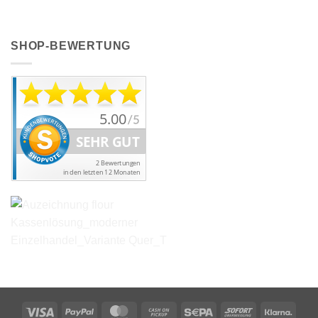
SHOP-BEWERTUNG
Visa
PayPal
MasterCard
Cash
Sepa
Sofort
Klarn