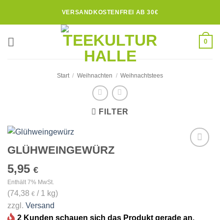
Zum
VERSANDKOSTENFREI AB 30€
Inhalt
springen
0
Start
/
Weihnachten
/
Weihnachtstees
FILTER
GLÜHWEINGEWÜRZ
Zur
Wunschliste
5,95
€
hinzufügen
Enthält 7% MwSt.
(
74,38
/ 1 kg)
€
zzgl.
Versand
2 Kunden schauen sich das Produkt gerade an.