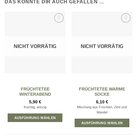
DAS KÖNNTE DIR AUCH GEFALLEN …
Zur
Zur
Wunschliste
Wunschliste
hinzufügen
hinzufügen
NICHT VORRÄTIG
NICHT VORRÄTIG
FRÜCHTETEE
FRÜCHTETEE WARME
WINTERABEND
SOCKE
5,90
€
6,10
€
fruchtig, würzig
Mischung aus Früchten, Zimt und
Mandel
AUSFÜHRUNG WÄHLEN
AUSFÜHRUNG WÄHLEN