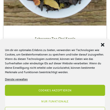
Schwarzer Tee Chai Kerala
ab:
3,85
€
Gewürze und orientalische Aromen
Um dir ein optimales Erlebnis zu bieten, verwenden wir Technologien wie
Cookies, um Geräteinformationen zu speichern und/oder darauf zuzugreifen.
AUSFÜHRUNG WÄHLEN
Wenn du diesen Technologien zustimmst, können wir Daten wie das
Dieses
Surfverhalten oder eindeutige IDs auf dieser Website verarbeiten. Wenn du
Produkt
deine Einwilligung nicht erteilst oder zurückziehst, können bestimmte
weist
Merkmale und Funktionen beeinträchtigt werden.
mehrere
Zur
Dienste verwalten
Wunschliste
Varianten
hinzufügen
auf.
COOKIES AKZEPTIEREN
Die
Optionen
NUR FUNKTIONALE
können
auf