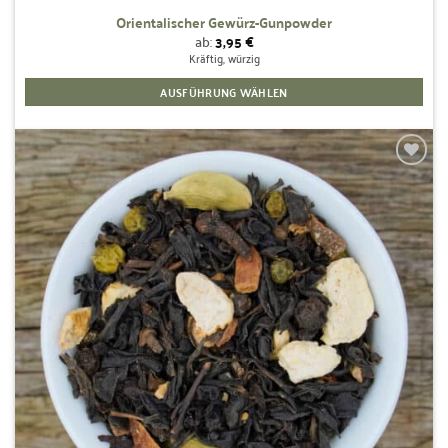
Orientalischer Gewürz-Gunpowder
ab:
3,95
€
Kräftig, würzig
AUSFÜHRUNG WÄHLEN
Dieses
Produkt
weist
mehrere
Zur
Wunschliste
Varianten
hinzufügen
auf.
Die
Optionen
können
auf
der
Produktseite
gewählt
werden