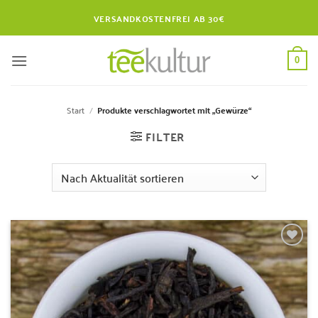
Zum
VERSANDKOSTENFREI AB 30€
Inhalt
springen
0
Start
/
Produkte verschlagwortet mit „Gewürze“
FILTER
Zur
Wunschliste
hinzufügen