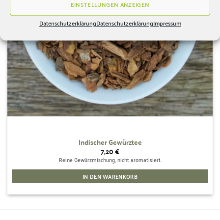
der
EINSTELLUNGEN ANZEIGEN
Produktseite
Datenschutzerklärung
Datenschutzerklärung
Impressum
gewählt
werden
Indischer Gewürztee
7,20
€
Reine Gewürzmischung, nicht aromatisiert.
IN DEN WARENKORB