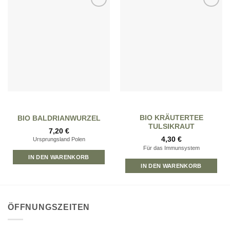
Zur
Zur
Wunschliste
Wunschliste
hinzufügen
hinzufügen
BIO KRÄUTERTEE
BIO BALDRIANWURZEL
TULSIKRAUT
7,20
€
4,30
€
Ursprungsland Polen
Für das Immunsystem
IN DEN WARENKORB
IN DEN WARENKORB
ÖFFNUNGSZEITEN