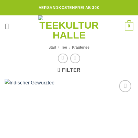
Zum
VERSANDKOSTENFREI AB 30€
Inhalt
springen
0
Start
/
Tee
/
Kräutertee
FILTER
Zur
Wunschliste
hinzufügen