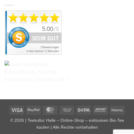
Visa
PayPal
MasterCard
Cash
Sepa
Sofort
Klarn
on
© 2026 | Teekultur Halle – Online-Shop – exklusiven Bio-Tee
Pickup
kaufen | Alle Rechte vorbehalten