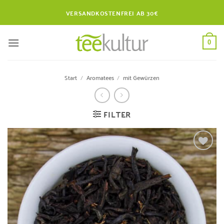
Zum
VERSANDKOSTENFREI AB 30€
Inhalt
springen
0
Start
/
Aromatees
/
mit Gewürzen
FILTER
Zur
Wunschliste
hinzufügen