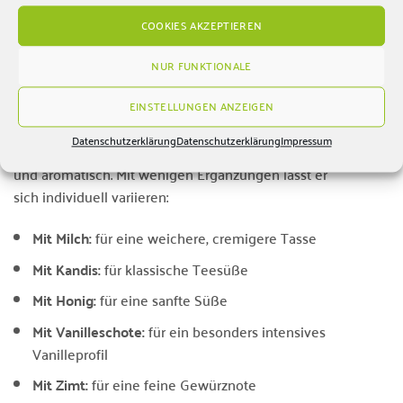
Für eine cremige Eistee-Variante kann der abgekühlte Tee
mit Haferdrink und Eiswürfeln serviert werden.
COOKIES AKZEPTIEREN
Auch eine Vanilleschote als Dekoration passt sehr gut zum
NUR FUNKTIONALE
Aromaprofil.
EINSTELLUNGEN ANZEIGEN
🍯 Ideen zum Verfeinern
Datenschutzerklärung
Datenschutzerklärung
Impressum
Der Bio Schwarzer Tee Vanille schmeckt pur bereits rund
und aromatisch. Mit wenigen Ergänzungen lässt er
sich individuell variieren:
Mit Milch:
für eine weichere, cremigere Tasse
Mit Kandis:
für klassische Teesüße
Mit Honig:
für eine sanfte Süße
Mit Vanilleschote:
für ein besonders intensives
Vanilleprofil
Mit Zimt:
für eine feine Gewürznote