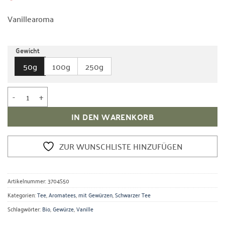
mit
4.5
von 5,
Vanillearoma
basierend
auf
Kundenbewertungen
Gewicht
50g
100g
250g
Bio Schwarzer Tee Vanille Menge
IN DEN WARENKORB
ZUR WUNSCHLISTE HINZUFÜGEN
Artikelnummer:
3704S50
Kategorien:
Tee
,
Aromatees
,
mit Gewürzen
,
Schwarzer Tee
Schlagwörter:
Bio
,
Gewürze
,
Vanille