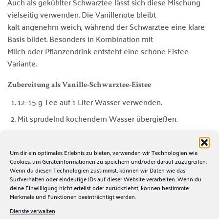
Auch als gekühlter Schwarztee lässt sich diese Mischung
vielseitig verwenden. Die Vanillenote bleibt
kalt angenehm weich, während der Schwarztee eine klare
Basis bildet. Besonders in Kombination mit
Milch oder Pflanzendrink entsteht eine schöne Eistee-
Variante.
Zubereitung als Vanille-Schwarztee-Eistee
12–15 g Tee auf 1 Liter Wasser verwenden.
Mit sprudelnd kochendem Wasser übergießen.
3–4 Minuten ziehen lassen.
Den Tee vollständig abseihen.
Um dir ein optimales Erlebnis zu bieten, verwenden wir Technologien wie
Cookies, um Geräteinformationen zu speichern und/oder darauf zuzugreifen.
Über Eiswürfel gießen oder abkühlen lassen.
Wenn du diesen Technologien zustimmst, können wir Daten wie das
Surfverhalten oder eindeutige IDs auf dieser Website verarbeiten. Wenn du
Nach Wunsch mit Milch, Pflanzendrink oder etwas
deine Einwilligung nicht erteilst oder zurückziehst, können bestimmte
Merkmale und Funktionen beeinträchtigt werden.
Vanille verfeinern.
Dienste verwalten