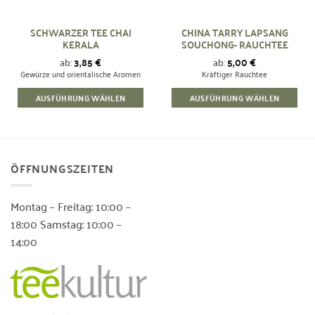
SCHWARZER TEE CHAI
CHINA TARRY LAPSANG
KERALA
SOUCHONG- RAUCHTEE
ab:
3,85
€
ab:
5,00
€
Gewürze und orientalische Aromen
Kräftiger Rauchtee
AUSFÜHRUNG WÄHLEN
AUSFÜHRUNG WÄHLEN
Dieses
Dieses
Produkt
Produkt
weist
weist
mehrere
mehrere
ÖFFNUNGSZEITEN
Varianten
Varianten
auf.
auf.
Die
Die
Montag – Freitag: 10:00 –
Optionen
Optionen
18:00 Samstag: 10:00 –
können
können
14:00
auf
auf
der
der
Produktseite
Produktseite
gewählt
gewählt
werden
werden