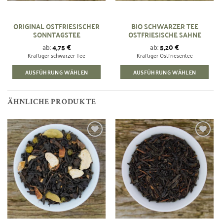
ORIGINAL OSTFRIESISCHER
BIO SCHWARZER TEE
SONNTAGSTEE
OSTFRIESISCHE SAHNE
ab:
4,75
€
ab:
5,20
€
Kräftiger schwarzer Tee
Kräftiger Ostfriesentee
AUSFÜHRUNG WÄHLEN
AUSFÜHRUNG WÄHLEN
Dieses
Produkt
weist
ÄHNLICHE PRODUKTE
mehrere
Varianten
auf.
Zur
Zur
Die
Wunschliste
Wunschliste
Optionen
hinzufügen
hinzufügen
können
auf
der
Produktseite
gewählt
werden