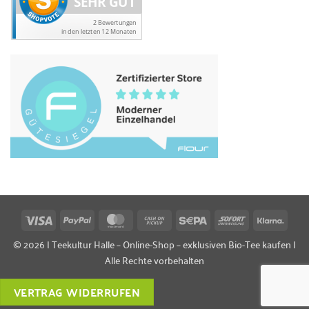
Visa
PayPal
MasterCard
Cash
Sepa
Sofort
Klarn
on
© 2026 | Teekultur Halle – Online-Shop – exklusiven Bio-Tee kaufen |
Pickup
Alle Rechte vorbehalten
VERTRAG WIDERRUFEN