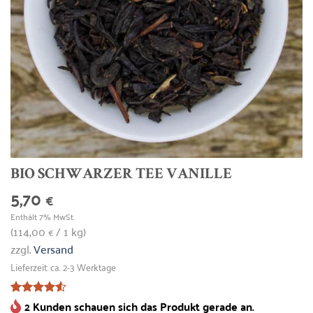
BIO SCHWARZER TEE VANILLE
5,70
€
Enthält 7% MwSt.
(
114,00
/ 1 kg)
€
zzgl.
Versand
Lieferzeit: ca. 2-3 Werktage
2 Kunden schauen sich das Produkt gerade an.
Bewertet
2