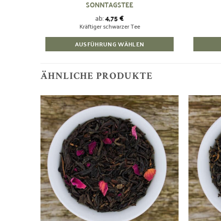
SONNTAGSTEE
ab:
4,75
€
Kräftiger schwarzer Tee
AUSFÜHRUNG WÄHLEN
Dieses
Produkt
ÄHNLICHE PRODUKTE
weist
mehrere
Varianten
auf.
Zur
Die
Wunschliste
Optionen
hinzufügen
können
auf
der
Produktseite
gewählt
werden