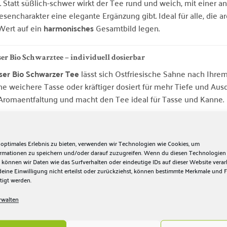
t. Statt süßlich-schwer wirkt der Tee rund und weich, mit eine
iesencharakter eine elegante Ergänzung gibt. Ideal für alle, die
Wert auf ein
harmonisches
Gesamtbild legen.
ser Bio Schwarztee – individuell dosierbar
ser Bio Schwarzer Tee
lässt sich Ostfriesische Sahne nach Ihr
ine weichere Tasse oder kräftiger dosiert für mehr Tiefe und Aus
Aromaentfaltung und macht den Tee ideal für Tasse und Kanne.
bereitungsempfehlung
nge:
1 Teelöffel pro Tasse (250 ml) (~2–3 g)
 optimales Erlebnis zu bieten, verwenden wir Technologien wie Cookies, um
ormationen zu speichern und/oder darauf zuzugreifen. Wenn du diesen Technologien
ssertemperatur:
95–100 °C
 können wir Daten wie das Surfverhalten oder eindeutige IDs auf dieser Website verar
ine Einwilligung nicht erteilst oder zurückziehst, können bestimmte Merkmale und 
ehzeit:
3–5 Minuten
tigt werden.
rwalten
 Für ein besonders rundes Ergebnis den Tee eher 3 Minuten ziehe
–5 Minuten. Klassisch ostfriesisch mit Kluntjes und einem klein