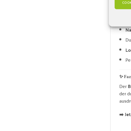
COOK
✅ Vor
Bi
Na
Du
Lo
Pe
✨ Faz
Der
B
der d
ausdr
➡️ Je