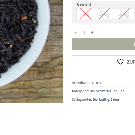
Gewicht
Kundenbewertung
50g
100g
250g
Bio Schwarzer Tee Ostfriesische
ZU
Artikelnummer:
n. v.
Kategorien:
Bio
,
Schwarzer Tee
,
Tee
Schlagwörter:
Bio
,
kräftig
,
Sahne