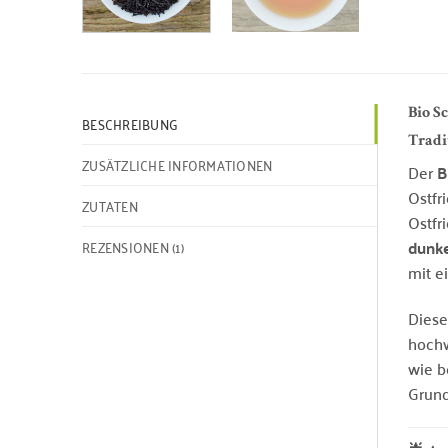
Bio S
BESCHREIBUNG
Tradi
ZUSÄTZLICHE INFORMATIONEN
Der
B
Ostfr
ZUTATEN
Ostfr
dunke
REZENSIONEN (1)
mit e
Dies
hochw
wie b
Grund