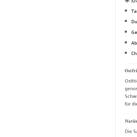
🌟 A
Ta
Du
Ge
Ab
Ch
Ostfr
Ostfr
genos
Schwa
für d
Natür
Die S