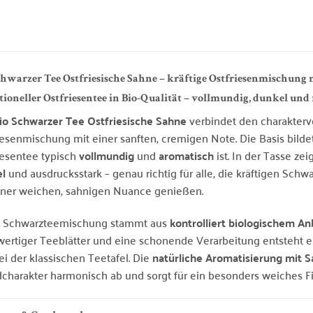
chwarzer Tee Ostfriesische Sahne – kräftige Ostfriesenmischung 
tioneller Ostfriesentee in Bio-Qualität – vollmundig, dunkel und
io Schwarzer Tee Ostfriesische Sahne
verbindet den charaktervo
iesenmischung mit einer sanften, cremigen Note. Die Basis bildet 
iesentee typisch
vollmundig
und
aromatisch
ist. In der Tasse zei
l
und ausdrucksstark – genau richtig für alle, die kräftigen Schw
iner weichen, sahnigen Nuance genießen.
e Schwarzteemischung stammt aus
kontrolliert biologischem A
ertiger Teeblätter und eine schonende Verarbeitung entsteht e
ei der klassischen Teetafel. Die
natürliche Aromatisierung mit 
charakter harmonisch ab und sorgt für ein besonders weiches Fi