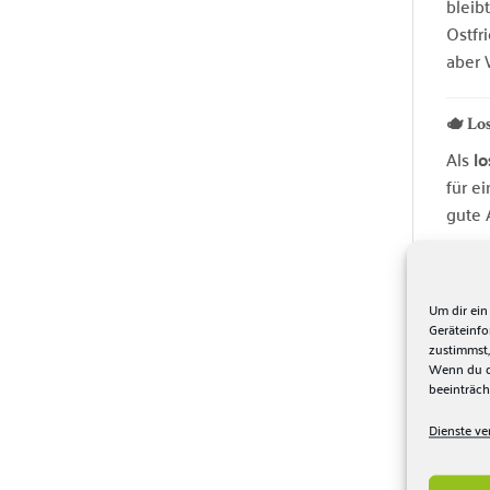
bleib
Ostfr
aber 
🫖 Lo
Als
lo
für e
gute 
☕ Zu
Me
Um dir ein
Geräteinf
Wa
zustimmst,
Wenn du de
Zi
beeinträch
Dienste ve
Tipp:
auf 4