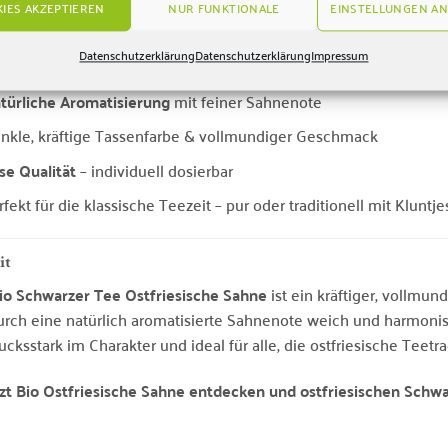
IES AKZEPTIEREN
NUR FUNKTIONALE
EINSTELLUNGEN AN
teile auf einen Blick
Datenschutzerklärung
Datenschutzerklärung
Impressum
o Schwarzer Tee Ostfriesische Sahne
– kräftige Ostfriesenmisc
türliche Aromatisierung
mit feiner Sahnenote
nkle, kräftige Tassenfarbe & vollmundiger Geschmack
se Qualität
– individuell dosierbar
rfekt für die klassische Teezeit – pur oder traditionell mit Kluntje
it
io Schwarzer Tee Ostfriesische Sahne
ist ein kräftiger, vollmund
urch eine natürlich aromatisierte Sahnenote weich und harmonis
ucksstark im Charakter und ideal für alle, die ostfriesische Tee
tzt Bio Ostfriesische Sahne entdecken und ostfriesischen Sch