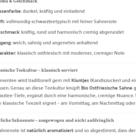
roma & Geschmack
ssenfarbe:
dunkel, kräftig und einladend
ft:
vollmundig-schwarzteetypisch mit feiner Sahnenote
schmack:
kräftig, rund und harmonisch cremig abgerundet
gang:
weich, sahnig und angenehm anhaltend
arakter:
klassisch ostfriesisch mit moderner, cremiger Note
iesische Teekultur – klassisch serviert
iesentee wird traditionell gern mit
Kluntjes
(Kandiszucker) und 
sen. Genau an diese Teekultur knüpft
Bio Ostfriesische Sahne
g
rztee-Tiefe, ergänzt durch eine harmonische, cremige Nuance. So
ie klassische Teezeit eignet – am Vormittag, am Nachmittag oder
liche Sahnenote – ausgewogen und nicht aufdringlich
ahnenote ist
natürlich aromatisiert
und so abgestimmt, dass der 