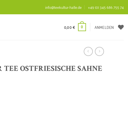
info@teekultur-halle.de
+49 (0) 345 686 755 74
0,00
€
ANMELDEN
0
 TEE OSTFRIESISCHE SAHNE