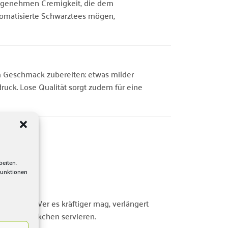
r angenehmen Cremigkeit, die dem
 aromatisierte Schwarztees mögen,
em Geschmack zubereiten: etwas milder
druck. Lose Qualität sorgt zudem für eine
beiten.
Funktionen
n lassen. Wer es kräftiger mag, verlängert
en Sahnewölkchen servieren.