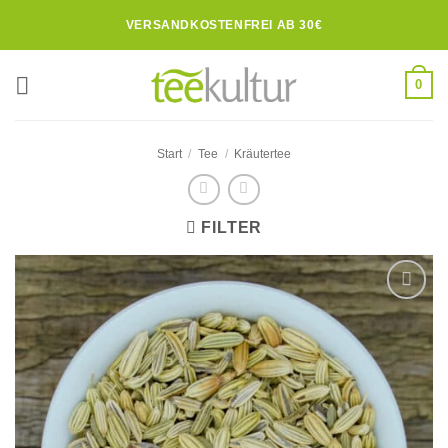
Zum
VERSANDKOSTENFREI AB 30€
Inhalt
springen
0
Start
/
Tee
/
Kräutertee
FILTER
Zur
Wunschliste
hinzufügen