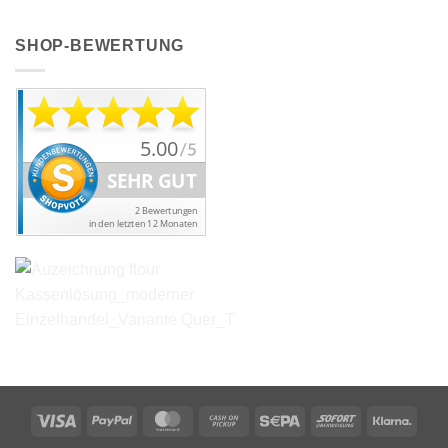
SHOP-BEWERTUNG
Visa
PayPal
MasterCard
Cash
Sepa
Sofort
Klarn
on