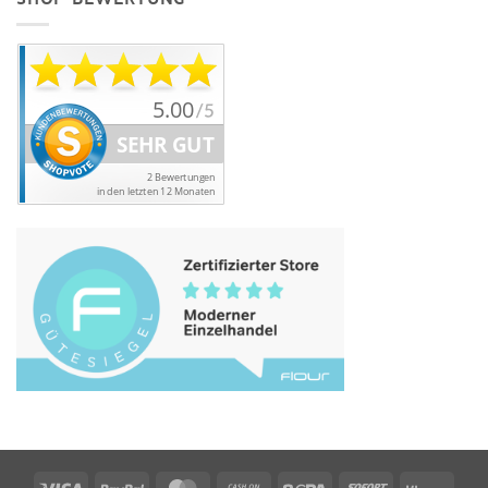
Visa
PayPal
MasterCard
Cash
Sepa
Sofort
Klarn