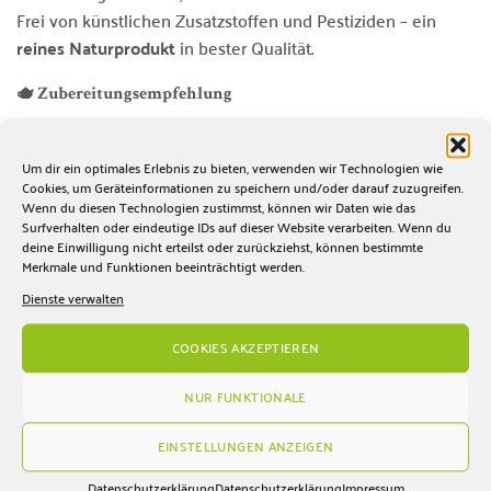
Frei von künstlichen Zusatzstoffen und Pestiziden – ein
reines Naturprodukt
in bester Qualität.
🫖 Zubereitungsempfehlung
Menge:
1 Teelöffel pro Tasse (ca. 200 ml)
Wassertemperatur:
100 °C
Um dir ein optimales Erlebnis zu bieten, verwenden wir Technologien wie
Cookies, um Geräteinformationen zu speichern und/oder darauf zuzugreifen.
Ziehzeit:
5–8 Minuten
Wenn du diesen Technologien zustimmst, können wir Daten wie das
Surfverhalten oder eindeutige IDs auf dieser Website verarbeiten. Wenn du
deine Einwilligung nicht erteilst oder zurückziehst, können bestimmte
Tipp:
Besonders lecker in Kombination mit
Ingwer, Zimt,
Merkmale und Funktionen beeinträchtigt werden.
Anis
oder
Pfefferminze
.
Dienste verwalten
💚 Besonderheiten
COOKIES AKZEPTIEREN
100 %
Bio-zertifizierte Süßholzwurzel (Glycyrrhiza
glabra)
NUR FUNKTIONALE
Natürlich süßer Geschmack
EINSTELLUNGEN ANZEIGEN
Aromatische Basiszutat
für Tees & Kräutermischungen
Datenschutzerklärung
Datenschutzerklärung
Impressum