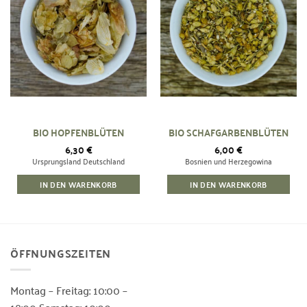
Wunschliste
Wunschliste
hinzufügen
hinzufügen
BIO HOPFENBLÜTEN
BIO SCHAFGARBENBLÜTEN
6,30
€
6,00
€
Ursprungsland Deutschland
Bosnien und Herzegowina
IN DEN WARENKORB
IN DEN WARENKORB
ÖFFNUNGSZEITEN
Montag – Freitag: 10:00 –