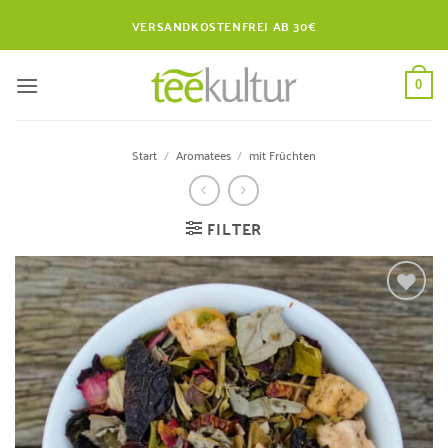
Zum
VERSANDKOSTENFREI AB 30€
Inhalt
springen
0
Start
/
Aromatees
/
mit Früchten
FILTER
Zur
Wunschliste
hinzufügen