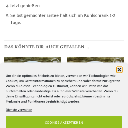
Jetzt genießen
Selbst gemachter Eistee hält sich im Kühlschrank 1-2
Tage.
DAS KÖNNTE DIR AUCH GEFALLEN …
Zur
Zur
Wunschliste
Wunschliste
Um dir ein optimales Erlebnis zu bieten, verwenden wir Technologien wie
hinzufügen
hinzufügen
Cookies, um Geräteinformationen zu speichern und/oder darauf zuzugreifen.
Wenn du diesen Technologien zustimmst, können wir Daten wie das
NICHT VORRÄTIG
Surfverhalten oder eindeutige IDs auf dieser Website verarbeiten. Wenn du
deine Einwilligung nicht erteilst oder zurückziehst, können bestimmte
Merkmale und Funktionen beeinträchtigt werden.
Dienste verwalten
COOKIES AKZEPTIEREN