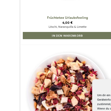
Früchtetee Urlaubsfeeling
6,00
€
Litschi, Naranquilla & Limette
IN DEN WARENKORB
Zur
Wunschliste
hinzufügen
Um dir ein
Geräteinf
zustimmst,
Wenn du de