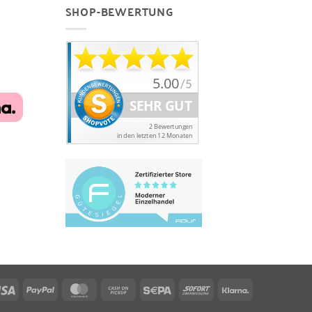
SHOP-BEWERTUNG
Visa
PayPal
MasterCard
Cash
Sepa
Sofort
Klarna
on