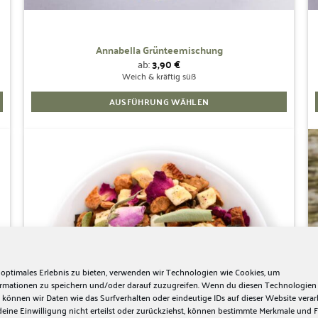
Annabella Grünteemischung
ab:
3,90
€
Weich & kräftig süß
AUSFÜHRUNG WÄHLEN
Dieses
Produkt
weist
mehrere
Zur
Wunschliste
Varianten
hinzufügen
auf.
Die
Optionen
können
auf
 optimales Erlebnis zu bieten, verwenden wir Technologien wie Cookies, um
der
ormationen zu speichern und/oder darauf zuzugreifen. Wenn du diesen Technologien
 können wir Daten wie das Surfverhalten oder eindeutige IDs auf dieser Website verar
Produktseite
ine Einwilligung nicht erteilst oder zurückziehst, können bestimmte Merkmale und 
gewählt