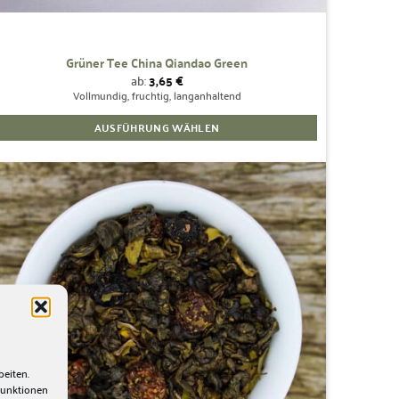
Grüner Tee China Qiandao Green
ab:
3,65
€
Vollmundig, fruchtig, langanhaltend
AUSFÜHRUNG WÄHLEN
Dieses
Produkt
weist
mehrere
Zur
Wunschliste
Varianten
hinzufügen
auf.
Die
Optionen
können
auf
der
beiten.
Produktseite
Funktionen
gewählt