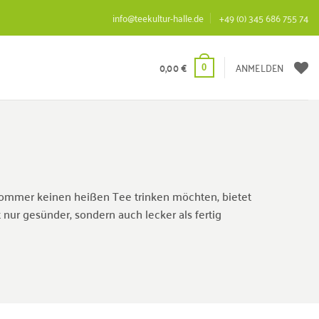
info@teekultur-halle.de
+49 (0) 345 686 755 74
0,00
€
ANMELDEN
0
m Sommer keinen heißen Tee trinken möchten, bietet
ht nur gesünder, sondern auch lecker als fertig