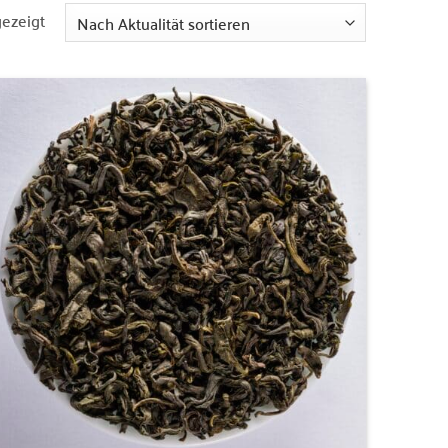
Nach
gezeigt
Aktualität
sortiert
Zur
Wunschliste
hinzufügen