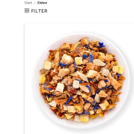
Start
/
Eistee
FILTER
Zur
Wunschliste
hinzufügen