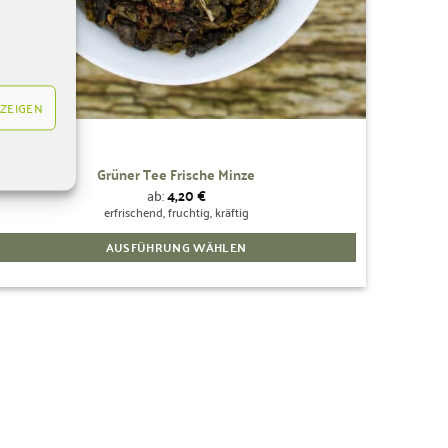
werden
ZEIGEN
Grüner Tee Frische Minze
ab:
4,20
€
erfrischend, fruchtig, kräftig
AUSFÜHRUNG WÄHLEN
Dieses
Produkt
weist
mehrere
Varianten
auf.
Die
Optionen