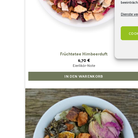
beeinträch
Dienste ve
COOK
Früchtetee Himbeerduft
6,70
€
Eierlikör-Note
IN DEN WARENKORB
Zur
Wunschliste
hinzufügen