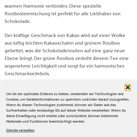
warmen Harmonie verbinden. Diese spezielle
Rooibosteemischung ist perfekt für alle Liebhaber von
Schokolade.
Der kräftige Geschmack von Kakao wird auf einer Wolke
aus luftig leichten Kakaoschalen und grünem Rooibos
gebettet, was die Schokoladennoten auf eine ganz neue
Ebene bringt. Der grüne Rooibos verleiht diesem Tee eine
angenehme Leichtigkeit und sorgt für ein harmonisches
Geschmackserlebnis.
Unser Grüner Rooibos Tee Schokowölkchen ist eine wahre
Um dir ein optimales Erlebnis zu bieten, verwenden wir Technologien wie
Freude für die Sinne. Der aromatische Duft von Schokolade
Cookies, um Geräteinformationen zu speichern und/oder darauf zuzugreifen.
und Haselnuss steigt Ihnen bereits beim Öffnen der
Wenn du diesen Technologien zustimmst, können wir Daten wie das
Packung in die Nase und lässt Ihr Herz höher schlagen. Der
Surfverhalten oder eindeutige IDs auf dieser Website verarbeiten. Wenn du
deine Einwilligung nicht erteilst oder zurückziehst, können bestimmte
Geschmack ist vollmundig und doch sanft, mit einer süßen
Merkmale und Funktionen beeinträchtigt werden.
Note, die an einen köstlichen Schokoladenkuchen erinnert.
Dienste verwalten