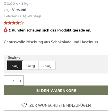
(
70,00
/ 1 kg)
€
zzgl.
Versand
Lieferzeit: ca. 2-3 Werktage
2 Kunden schauen sich das Produkt gerade an.
Bewertet
1
mit
4
von 5,
Genussvolle Mischung aus Schokolade und Haselnuss
basierend
auf
Kundenbewertung
Gewicht
50g
100g
250g
Grüner Rooibos Tee Schokowölkchen Menge
IN DEN WARENKORB
ZUR WUNSCHLISTE HINZUFÜGEN