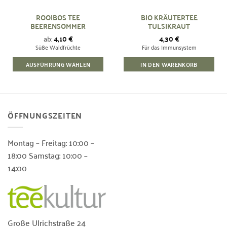
ROOIBOS TEE
BIO KRÄUTERTEE
BEERENSOMMER
TULSIKRAUT
ab:
4,10
€
4,30
€
Süße Waldfrüchte
Für das Immunsystem
AUSFÜHRUNG WÄHLEN
IN DEN WARENKORB
Dieses
Produkt
weist
mehrere
ÖFFNUNGSZEITEN
Varianten
auf.
Die
Montag – Freitag: 10:00 –
Optionen
18:00 Samstag: 10:00 –
können
14:00
auf
der
Produktseite
gewählt
werden
Große Ulrichstraße 24