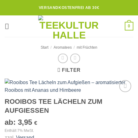
Zum
VERSANDKOSTENFREI AB 30€
Inhalt
springen
0
Start
/
Aromatees
/
mit Früchten
FILTER
Zur
ROOIBOS TEE LÄCHELN ZUM
Wunschliste
AUFGIESSEN
hinzufügen
ab:
3,95
€
Enthält 7% MwSt.
zzgl.
Versand