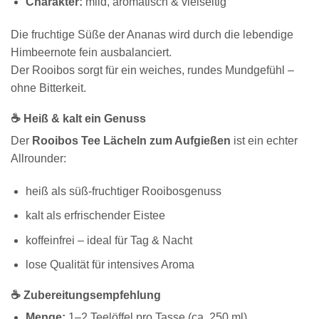
Charakter:
mild, aromatisch & vielseitig
Die fruchtige Süße der Ananas wird durch die lebendige
Himbeernote fein ausbalanciert.
Der Rooibos sorgt für ein weiches, rundes Mundgefühl –
ohne Bitterkeit.
☕ Heiß & kalt ein Genuss
Der
Rooibos Tee Lächeln zum Aufgießen
ist ein echter
Allrounder:
heiß als süß-fruchtiger Rooibosgenuss
kalt als erfrischender Eistee
koffeinfrei – ideal für Tag & Nacht
lose Qualität für intensives Aroma
☕ Zubereitungsempfehlung
Menge:
1–2 Teelöffel pro Tasse (ca. 250 ml)