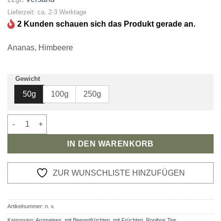
Lieferzeit: ca. 2-3 Werktage
2 Kunden schauen sich das Produkt gerade an.
Ananas, Himbeere
Gewicht
50g
100g
250g
Rooibos Tee Lächeln zum Aufgießen Menge
IN DEN WARENKORB
ZUR WUNSCHLISTE HINZUFÜGEN
Artikelnummer:
n. v.
Kategorien:
Aromatees
,
mit Beerenfrüchten
,
mit Früchten
,
Rooibos Tee