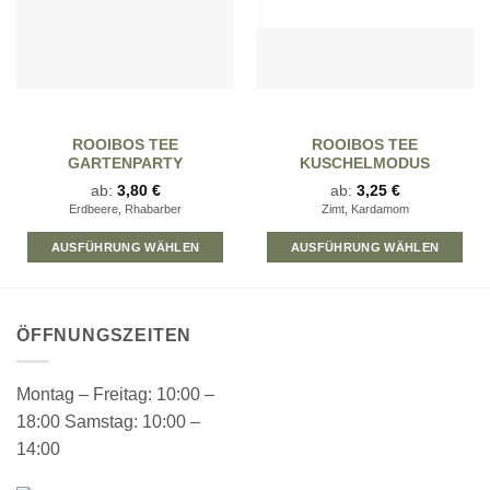
ROOIBOS TEE
ROOIBOS TEE
GARTENPARTY
KUSCHELMODUS
ab:
3,80
€
ab:
3,25
€
Erdbeere, Rhabarber
Zimt, Kardamom
AUSFÜHRUNG WÄHLEN
AUSFÜHRUNG WÄHLEN
Dieses
Produkt
weist
ÖFFNUNGSZEITEN
mehrere
Varianten
auf.
Montag – Freitag: 10:00 –
Die
18:00 Samstag: 10:00 –
Optionen
14:00
können
auf