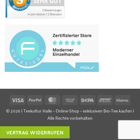
Visa
PayPal
MasterCard
Cash
Sepa
Sofort
Klarn
on
© 2026 | Teekultur Halle – Online-Shop – exklusiven Bio-Tee kaufen |
Pickup
Alle Rechte vorbehalten
VERTRAG WIDERRUFEN