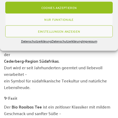
Lose Qualität
für intensives Aroma
COOKIES AKZEPTIEREN
Vielseitig kombinierbar
– auch als Basis für
Teemischungen
NUR FUNKTIONALE
Schonend verarbeitet
für natürlichen Geschmack
EINSTELLUNGEN ANZEIGEN
🌞 Tradition & Herkunft
Datenschutzerklärung
Datenschutzerklärung
Impressum
Der
Rooibos (Aspalathus linearis)
wächst ausschließlich in
der
Cederberg-Region Südafrikas
.
Dort wird er seit Jahrhunderten geerntet und liebevoll
verarbeitet –
ein Symbol für südafrikanische Teekultur und natürliche
Lebensfreude.
✨ Fazit
Der
Bio Rooibos Tee
ist ein zeitloser Klassiker mit mildem
Geschmack und sanfter Süße –