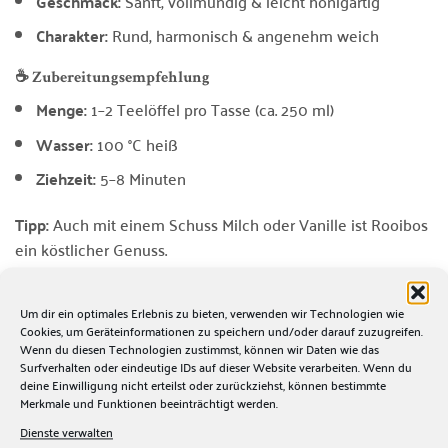
Geschmack:
Sanft, vollmundig & leicht honigartig
Charakter:
Rund, harmonisch & angenehm weich
☕ Zubereitungsempfehlung
Menge:
1–2 Teelöffel pro Tasse (ca. 250 ml)
Wasser:
100 °C heiß
Ziehzeit:
5–8 Minuten
Tipp:
Auch mit einem Schuss Milch oder Vanille ist Rooibos
ein köstlicher Genuss.
💚 Vorteile auf einen Blick
Um dir ein optimales Erlebnis zu bieten, verwenden wir Technologien wie
100 %
Bio Rooibos
aus Südafrika
Cookies, um Geräteinformationen zu speichern und/oder darauf zuzugreifen.
Wenn du diesen Technologien zustimmst, können wir Daten wie das
Natürlich koffeinfrei
– ideal für jede Tageszeit
Surfverhalten oder eindeutige IDs auf dieser Website verarbeiten. Wenn du
deine Einwilligung nicht erteilst oder zurückziehst, können bestimmte
Sanftes Aroma
mit leicht süßer Note
Merkmale und Funktionen beeinträchtigt werden.
Heiß & kalt
ein purer Genuss
Dienste verwalten