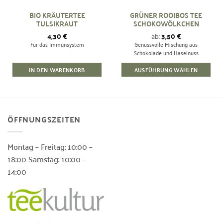
BIO KRÄUTERTEE
GRÜNER ROOIBOS TEE
TULSIKRAUT
SCHOKOWÖLKCHEN
4,30
€
ab:
3,50
€
Für das Immunsystem
Genussvolle Mischung aus
Schokolade und Haselnuss
IN DEN WARENKORB
AUSFÜHRUNG WÄHLEN
Dieses
Produkt
weist
mehrere
ÖFFNUNGSZEITEN
Varianten
auf.
Die
Montag – Freitag: 10:00 –
Optionen
18:00 Samstag: 10:00 –
können
14:00
auf
der
Produktseite
gewählt
werden