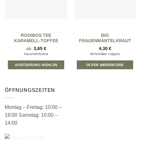
ROOIBOS TEE
BIO
KARAMELL-TOFFEE
FRAUENMANTELKRAUT
ab:
3,65
€
4,30
€
Karamell Aroma
Alchemillae vulgaris
AUSFÜHRUNG WÄHLEN
IN DEN WARENKORB
Dieses
Produkt
weist
ÖFFNUNGSZEITEN
mehrere
Varianten
auf.
Montag – Freitag: 10:00 –
Die
18:00 Samstag: 10:00 –
Optionen
14:00
können
auf
der