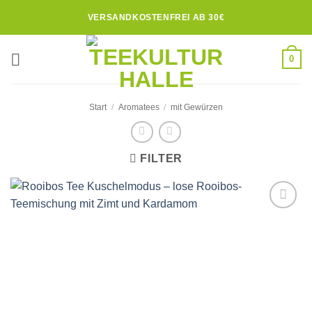
Zum
VERSANDKOSTENFREI AB 30€
Inhalt
springen
0
Start
/
Aromatees
/
mit Gewürzen
FILTER
Zur
Wunschliste
hinzufügen