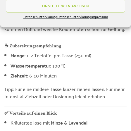
EINSTELLUNGEN ANZEIGEN
Kräutertee Stressbremse
passt ideal in feste Tee-Rituale.
Eine Tasse, ein Moment – und schon fühlt
Datenschutzerklärung
Datenschutzerklärung
Impressum
sich der Alltag ein Stück leiser an. Besonders am Abend
kommen Duft und weiche Kräuternoten schön zur Geltung.
☕ Zubereitungsempfehlung
Menge:
1–2 Teelöffel pro Tasse (250 ml)
Wassertemperatur:
100 °C
Ziehzeit:
6–10 Minuten
Tipp: Für eine mildere Tasse kürzer ziehen lassen. Für mehr
Intensität Ziehzeit oder Dosierung leicht erhöhen.
✅ Vorteile auf einen Blick
Kräutertee lose mit
Minze
&
Lavendel