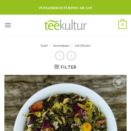
Zum
VERSANDKOSTENFREI AB 30€
Inhalt
springen
0
Start
/
Aromatees
/
mit Blüten
FILTER
Zur
Wunschliste
hinzufügen