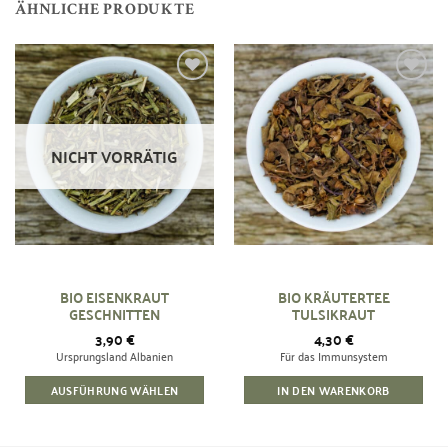
ÄHNLICHE PRODUKTE
Zur
Zur
Wunschliste
Wunschliste
hinzufügen
hinzufügen
NICHT VORRÄTIG
BIO EISENKRAUT
BIO KRÄUTERTEE
GESCHNITTEN
TULSIKRAUT
3,90
€
4,30
€
Ursprungsland Albanien
Für das Immunsystem
AUSFÜHRUNG WÄHLEN
IN DEN WARENKORB