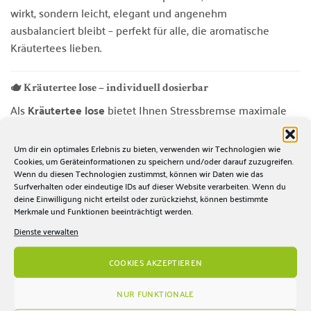
wirkt, sondern leicht, elegant und angenehm
ausbalanciert bleibt – perfekt für alle, die aromatische
Kräutertees lieben.
🫖 Kräutertee lose – individuell dosierbar
Als
Kräutertee lose
bietet Ihnen Stressbremse maximale
Flexibilität: Sie bestimmen selbst,
wie intensiv Ihr Aufguss werden soll. Dosieren Sie etwas
Um dir ein optimales Erlebnis zu bieten, verwenden wir Technologien wie
milder für eine leichte, weiche Tasse oder
Cookies, um Geräteinformationen zu speichern und/oder darauf zuzugreifen.
Wenn du diesen Technologien zustimmst, können wir Daten wie das
etwas kräftiger, wenn Sie die Minz- und Lavendelnoten
Surfverhalten oder eindeutige IDs auf dieser Website verarbeiten. Wenn du
intensiver genießen möchten. Lose Teequalität
deine Einwilligung nicht erteilst oder zurückziehst, können bestimmte
Merkmale und Funktionen beeinträchtigt werden.
unterstützt zudem eine besonders gute Aromaentfaltung
beim Aufgießen.
Dienste verwalten
COOKIES AKZEPTIEREN
Genusstipp: Perfekt für Feierabend & Abendroutine
Ob als kleine Pause zwischen Terminen oder als ruhiger
NUR FUNKTIONALE
Abschluss nach einem langen Tag: