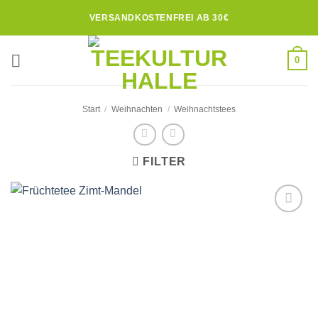
Zum
VERSANDKOSTENFREI AB 30€
Inhalt
springen
0
Start
/
Weihnachten
/
Weihnachtstees
FILTER
Zur
Wunschliste
hinzufügen