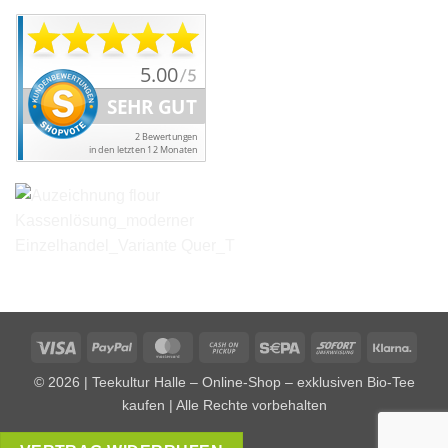
Visa
PayPal
MasterCard
Cash
Sepa
Sofort
Klarn
on
© 2026 | Teekultur Halle – Online-Shop – exklusiven Bio-Tee
Pickup
kaufen | Alle Rechte vorbehalten