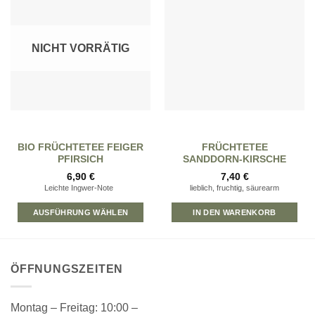
Zur
Zur
Wunschliste
Wunschliste
hinzufügen
hinzufügen
NICHT VORRÄTIG
BIO FRÜCHTETEE FEIGER
FRÜCHTETEE
PFIRSICH
SANDDORN-KIRSCHE
6,90
€
7,40
€
Leichte Ingwer-Note
lieblich, fruchtig, säurearm
AUSFÜHRUNG WÄHLEN
IN DEN WARENKORB
ÖFFNUNGSZEITEN
Montag – Freitag: 10:00 –