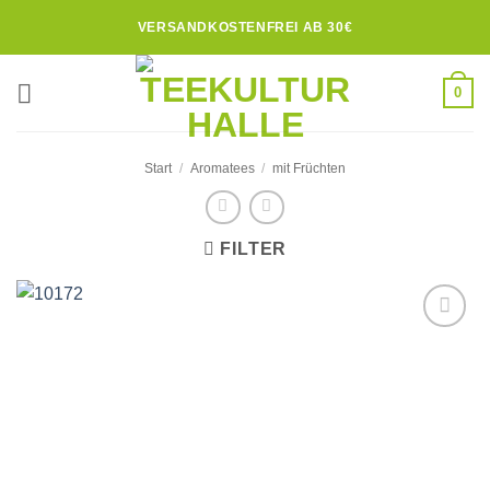
Zum
VERSANDKOSTENFREI AB 30€
Inhalt
springen
0
Start
/
Aromatees
/
mit Früchten
FILTER
Zur
Wunschliste
hinzufügen