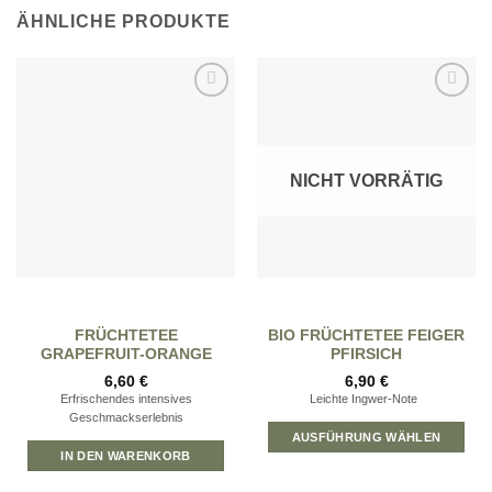
ÄHNLICHE PRODUKTE
Zur
Zur
Wunschliste
Wunschliste
hinzufügen
hinzufügen
NICHT VORRÄTIG
FRÜCHTETEE
BIO FRÜCHTETEE FEIGER
GRAPEFRUIT-ORANGE
PFIRSICH
6,60
€
6,90
€
Erfrischendes intensives
Leichte Ingwer-Note
Geschmackserlebnis
AUSFÜHRUNG WÄHLEN
IN DEN WARENKORB