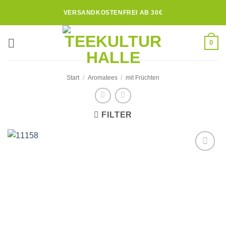
Zum
VERSANDKOSTENFREI AB 30€
Inhalt
springen
0
Start
/
Aromatees
/
mit Früchten
FILTER
Zur
Wunschliste
hinzufügen