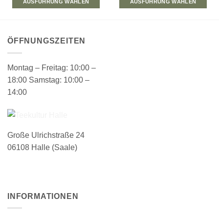
AUSFÜHRUNG WÄHLEN
AUSFÜHRUNG WÄHLEN
Dieses
Produkt
weist
ÖFFNUNGSZEITEN
mehrere
Varianten
auf.
Montag – Freitag: 10:00 –
Die
18:00 Samstag: 10:00 –
Optionen
14:00
können
auf
der
Produktseite
Große Ulrichstraße 24
gewählt
werden
06108 Halle (Saale)
INFORMATIONEN