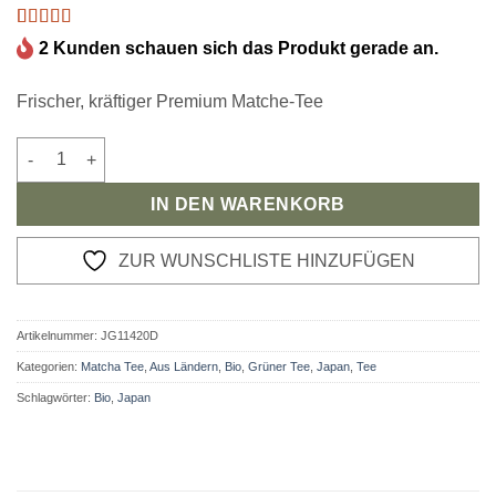
Bewertet
1
2 Kunden schauen sich das Produkt gerade an.
mit
5
von 5,
basierend
auf
Frischer, kräftiger Premium Matche-Tee
Kundenbewertung
Bio Uji Matcha Tee Premium Menge
IN DEN WARENKORB
ZUR WUNSCHLISTE HINZUFÜGEN
Artikelnummer:
JG11420D
Kategorien:
Matcha Tee
,
Aus Ländern
,
Bio
,
Grüner Tee
,
Japan
,
Tee
Schlagwörter:
Bio
,
Japan