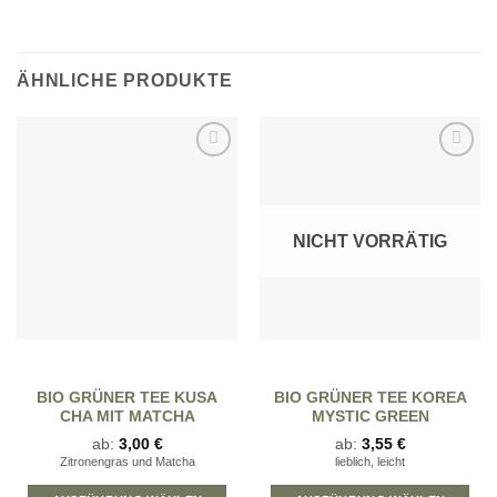
ÄHNLICHE PRODUKTE
Zur
Zur
Wunschliste
Wunschliste
hinzufügen
hinzufügen
NICHT VORRÄTIG
BIO GRÜNER TEE KUSA
BIO GRÜNER TEE KOREA
CHA MIT MATCHA
MYSTIC GREEN
ab:
3,00
€
ab:
3,55
€
Zitronengras und Matcha
lieblich, leicht