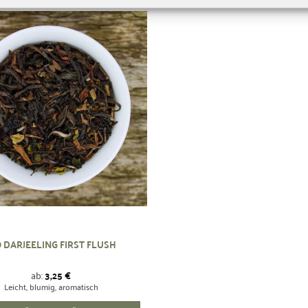
Zur
Wunschliste
hinzufügen
O DARJEELING FIRST FLUSH
ab:
3,25
€
Leicht, blumig, aromatisch