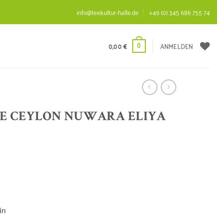
info@teekultur-halle.de
+49 (0) 345 686 755 74
0,00
€
ANMELDEN
0
E CEYLON NUWARA ELIYA
in