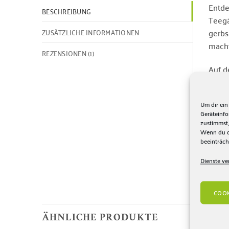
Entde
BESCHREIBUNG
Teegä
ZUSÄTZLICHE INFORMATIONEN
gerbs
macht
REZENSIONEN (1)
Auf d
frisc
weich
Um dir ein
beson
Geräteinf
zustimmst,
Gönne
Wenn du de
beeinträch
Eliya
Erleb
Dienste ve
COOK
ÄHNLICHE PRODUKTE