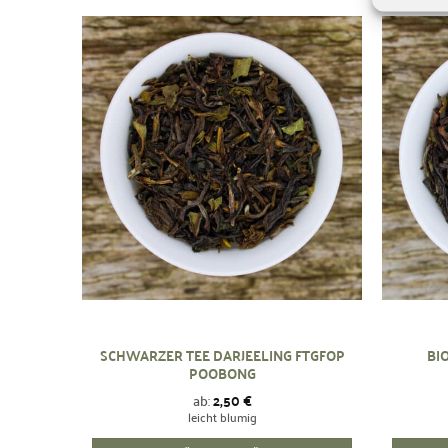
Zur
Wunschliste
hinzufügen
SCHWARZER TEE DARJEELING FTGFOP
BI
POOBONG
ab:
2,50
€
leicht blumig