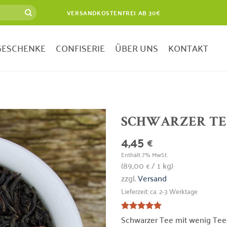
VERSANDKOSTENFREI AB 30€
GESCHENKE
CONFISERIE
ÜBER UNS
KONTAKT
SCHWARZER TE
4,45
€
Zur
Wunschliste
Enthält 7% MwSt.
hinzufügen
(
89,00
/ 1 kg)
€
zzgl.
Versand
Lieferzeit: ca. 2-3 Werktage
Schwarzer Tee mit wenig Tee
Bewertet
1
mit
5
von