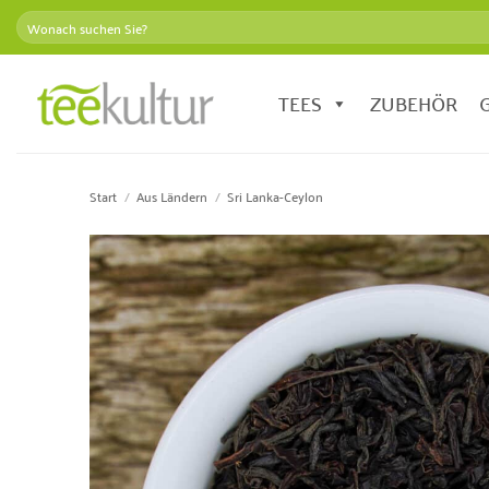
Zum
Suchen
Inhalt
nach:
springen
TEES
ZUBEHÖR
Start
/
Aus Ländern
/
Sri Lanka-Ceylon