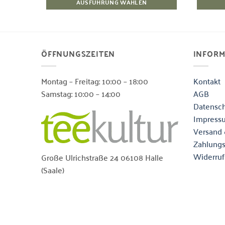
AUSFÜHRUNG WÄHLEN
Dieses
Produkt
weist
mehrere
ÖFFNUNGSZEITEN
INFOR
Varianten
auf.
Montag – Freitag: 10:00 – 18:00
Kontakt
Die
Samstag: 10:00 – 14:00
AGB
Optionen
Datensch
können
Impress
auf
der
Versand 
Produktseite
Zahlung
gewählt
Widerruf
Große Ulrichstraße 24 06108 Halle
werden
(Saale)