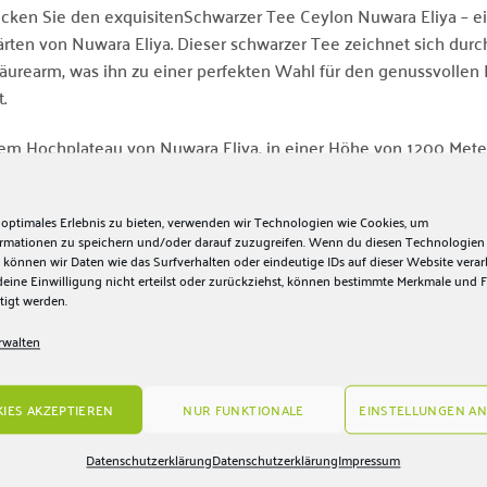
cken Sie den exquisitenSchwarzer Tee Ceylon Nuwara Eliya – 
rten von Nuwara Eliya. Dieser schwarzer Tee zeichnet sich durc
äurearm, was ihn zu einer perfekten Wahl für den genussvolle
.
em Hochplateau von Nuwara Eliya, in einer Höhe von 1200 Mete
hen, würzigen Noten vereinen sich zu einem kräftigen und hoch
 und rund ist. Das drahtige Blatt und die charakteristische rote
 optimales Erlebnis zu bieten, verwenden wir Technologien wie Cookies, um
dere Eleganz.
ormationen zu speichern und/oder darauf zuzugreifen. Wenn du diesen Technologien
 können wir Daten wie das Surfverhalten oder eindeutige IDs auf dieser Website verar
n Sie sich diesen einzigartigen Genuss und lassen Sie sich vo
ine Einwilligung nicht erteilst oder zurückziehst, können bestimmte Merkmale und 
tigt werden.
 verführen. Ideal, um Schwarzer Tee Ceylon zu kaufen oder Schw
en Sie den Geschmack Ceylons in seiner reinsten Form!
rwalten
IES AKZEPTIEREN
NUR FUNKTIONALE
EINSTELLUNGEN AN
Datenschutzerklärung
Datenschutzerklärung
Impressum