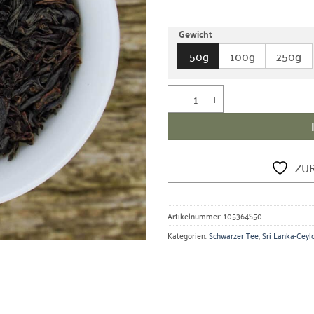
5, basierend
auf
Gewicht
Kundenbewertung
50g
100g
250g
Schwarzer Tee Ceylon Nuwara El
ZU
Artikelnummer:
105364S50
Kategorien:
Schwarzer Tee
,
Sri Lanka-Ceyl