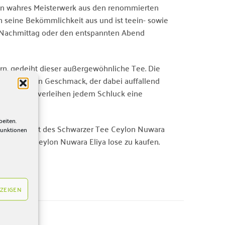
ein wahres Meisterwerk aus den renommierten
h seine Bekömmlichkeit aus und ist teein- sowie
n Nachmittag oder den entspannten Abend
rn, gedeiht dieser außergewöhnliche Tee. Die
aromatischen Geschmack, der dabei auffallend
 Tassenfarbe verleihen jedem Schluck eine
beiten.
n der Qualität des Schwarzer Tee Ceylon Nuwara
Funktionen
arzer Tee Ceylon Nuwara Eliya lose zu kaufen.
ZEIGEN