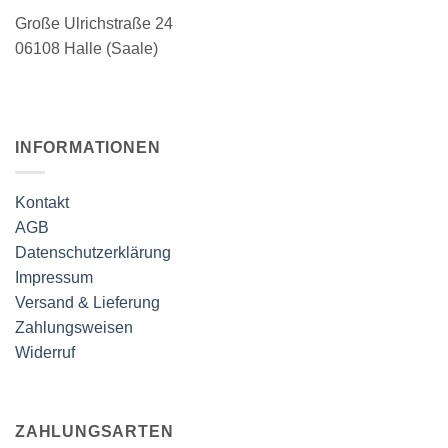
Produktseite
Produktseite
Große Ulrichstraße 24
gewählt
gewählt
werden
werden
06108 Halle (Saale)
INFORMATIONEN
Kontakt
AGB
Datenschutzerklärung
Impressum
Versand & Lieferung
Zahlungsweisen
Widerruf
ZAHLUNGSARTEN