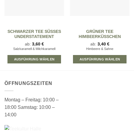
SCHWARZER TEE SÜSSES U
GRÜNER TEE
NDERSTATEMENT
HIMBEERKÜSSCHEN
ab:
3,60
€
ab:
3,40
€
Salzkaramell & Milchkaramell
Himbeere & Sahne
AUSFÜHRUNG WÄHLEN
AUSFÜHRUNG WÄHLEN
Dieses
Dieses
Produkt
Produkt
weist
weist
ÖFFNUNGSZEITEN
mehrere
mehrere
Varianten
Varianten
auf.
auf.
Montag – Freitag: 10:00 –
Die
Die
18:00 Samstag: 10:00 –
Optionen
Optionen
14:00
können
können
auf
auf
der
der