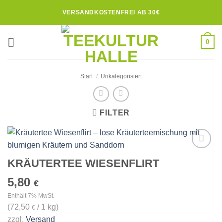
Zum
VERSANDKOSTENFREI AB 30€
Inhalt
springen
0
Start
/
Unkategorisiert
FILTER
Zur
KRÄUTERTEE WIESENFLIRT
Wunschliste
hinzufügen
5,80
€
Enthält 7% MwSt.
(
72,50
/ 1 kg)
€
zzgl.
Versand