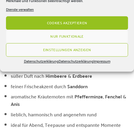
Merkmale und Funktionen beeinträchtigt werden.
Wassertemperatur:
100 °C
Dienste verwalten
Ziehzeit:
6–10 Minuten
COOKIES AKZEPTIEREN
Tipp: Für ein intensiveres Aroma etwas länger ziehen lassen.
Wer es frischer mag, kann den Tee auch abkühlen
NUR FUNKTIONALE
lassen und als mild-fruchtiges Kaltgetränk genießen.
EINSTELLUNGEN ANZEIGEN
✅ Vorteile auf einen Blick
Datenschutzerklärung
Datenschutzerklärung
Impressum
fruchtig-kräuterige
Kräuterteemischung
in loser Qualität
süßer Duft nach
Himbeere
&
Erdbeere
feiner Frischeakzent durch
Sanddorn
aromatische Kräuternoten mit
Pfefferminze
,
Fenchel
&
Anis
lieblich, harmonisch und angenehm rund
ideal für Abend, Teepause und entspannte Momente