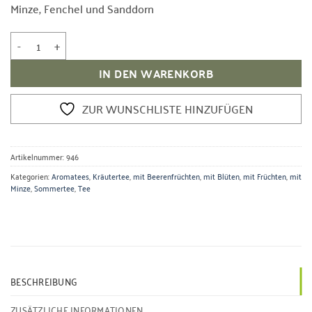
Minze, Fenchel und Sanddorn
Kräutertee Susi Sorglos Menge
IN DEN WARENKORB
ZUR WUNSCHLISTE HINZUFÜGEN
Artikelnummer:
946
Kategorien:
Aromatees
,
Kräutertee
,
mit Beerenfrüchten
,
mit Blüten
,
mit Früchten
,
mit
Minze
,
Sommertee
,
Tee
BESCHREIBUNG
ZUSÄTZLICHE INFORMATIONEN