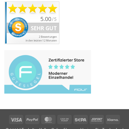
Visa
PayPal
MasterCard
Cash
Sepa
Sofort
Klarn
on