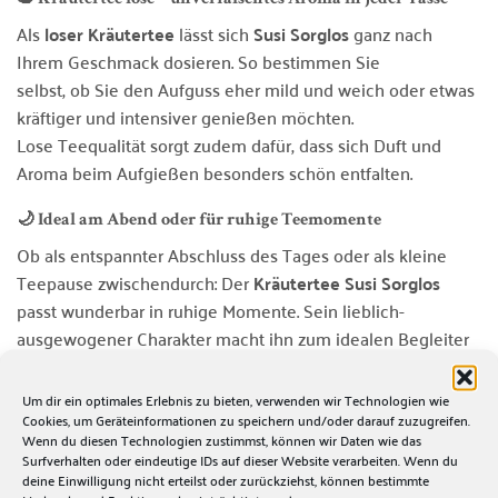
🫖 Kräutertee lose – unverfälschtes Aroma in jeder Tasse
Als
loser Kräutertee
lässt sich
Susi Sorglos
ganz nach
Ihrem Geschmack dosieren. So bestimmen Sie
selbst, ob Sie den Aufguss eher mild und weich oder etwas
kräftiger und intensiver genießen möchten.
Lose Teequalität sorgt zudem dafür, dass sich Duft und
Aroma beim Aufgießen besonders schön entfalten.
🌙 Ideal am Abend oder für ruhige Teemomente
Ob als entspannter Abschluss des Tages oder als kleine
Teepause zwischendurch: Der
Kräutertee Susi Sorglos
passt wunderbar in ruhige Momente. Sein lieblich-
ausgewogener Charakter macht ihn zum idealen Begleiter
für Sofa, Buch und Kerzenschein – aber genauso für eine
kurze Auszeit im Alltag.
Um dir ein optimales Erlebnis zu bieten, verwenden wir Technologien wie
Cookies, um Geräteinformationen zu speichern und/oder darauf zuzugreifen.
Wenn du diesen Technologien zustimmst, können wir Daten wie das
☕ Zubereitungsempfehlung
Surfverhalten oder eindeutige IDs auf dieser Website verarbeiten. Wenn du
Menge:
1–2 TL pro Tasse (250 ml)
deine Einwilligung nicht erteilst oder zurückziehst, können bestimmte