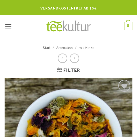
Zum
VERSANDKOSTENFREI AB 30€
Inhalt
springen
0
Start
/
Aromatees
/
mit Minze
FILTER
Zur
Wunschliste
hinzufügen