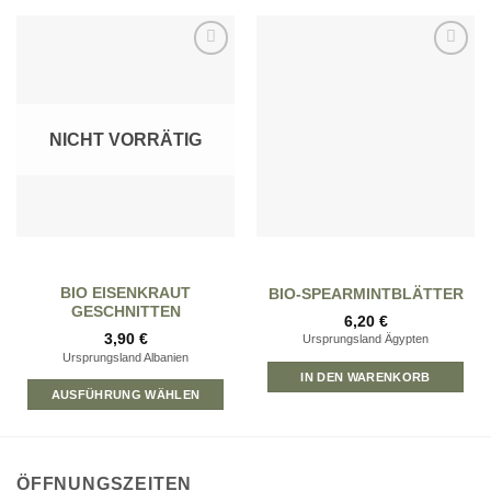
Zur
Zur
Wunschliste
Wunschliste
hinzufügen
hinzufügen
NICHT VORRÄTIG
BIO EISENKRAUT
BIO-SPEARMINTBLÄTTER
GESCHNITTEN
6,20
€
3,90
€
Ursprungsland Ägypten
Ursprungsland Albanien
IN DEN WARENKORB
AUSFÜHRUNG WÄHLEN
ÖFFNUNGSZEITEN