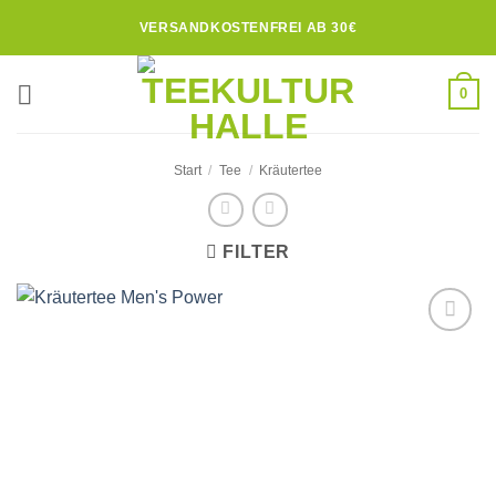
Zum
VERSANDKOSTENFREI AB 30€
Inhalt
springen
0
Start
/
Tee
/
Kräutertee
FILTER
Zur
Wunschliste
hinzufügen