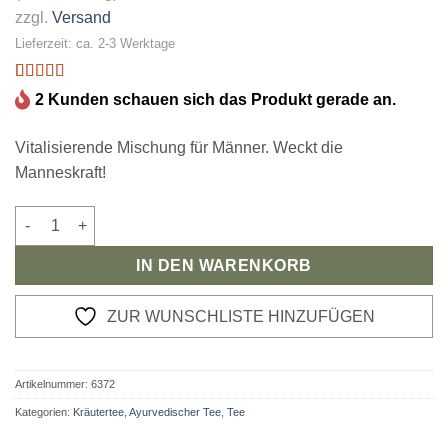
zzgl.
Versand
Lieferzeit: ca. 2-3 Werktage
Bewertet
1
2 Kunden schauen sich das Produkt gerade an.
mit
5
von 5,
basierend
auf
Vitalisierende Mischung für Männer. Weckt die
Kundenbewertung
Manneskraft!
Kräutertee Men's Power Menge
IN DEN WARENKORB
ZUR WUNSCHLISTE HINZUFÜGEN
Artikelnummer:
6372
Kategorien:
Kräutertee
,
Ayurvedischer Tee
,
Tee