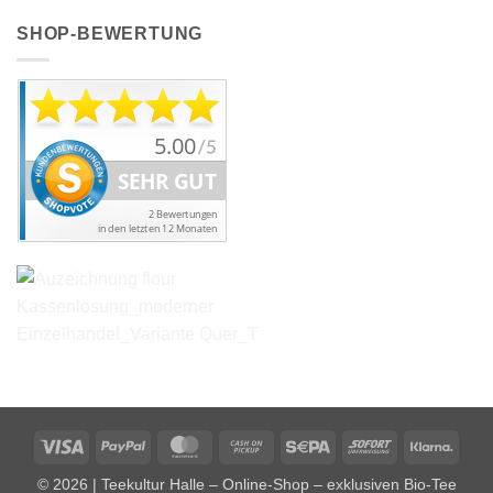
SHOP-BEWERTUNG
Visa
PayPal
MasterCard
Cash
Sepa
Sofort
Klarn
on
© 2026 | Teekultur Halle – Online-Shop – exklusiven Bio-Tee