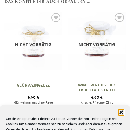
DAS KÖNNTE DIR AUCH GEFALLEN …
Zur
Zur
Wunschliste
Wunschliste
hinzufügen
hinzufügen
NICHT VORRÄTIG
NICHT VORRÄTIG
WINTERFRÜHSTÜCK
GLÜHWEINGELEE
FRUCHTAUFSTRICH
6,90
€
6,90
€
Glühweingenuss ohne Reue
Kirsche, Pflaume, Zimt
AUSFÜHRUNG WÄHLEN
AUSFÜHRUNG WÄHLEN
Um dir ein optimales Erlebnis zu bieten, verwenden wir Technologien wie
Cookies, um Geräteinformationen zu speichern und/oder darauf zuzugreifen.
Wenn du diesen Technologien zustimmst, können wir Daten wie das