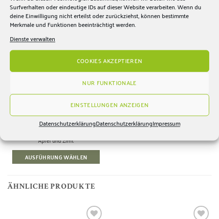
Surfverhalten oder eindeutige IDs auf dieser Website verarbeiten. Wenn du
Zur
deine Einwilligung nicht erteilst oder zurückziehst, können bestimmte
Wunschliste
Merkmale und Funktionen beeinträchtigt werden.
hinzufügen
Dienste verwalten
NICHT VORRÄTIG
COOKIES AKZEPTIEREN
NUR FUNKTIONALE
EINSTELLUNGEN ANZEIGEN
WINTERAPFEL
FRUCHTAUFSTRICH
Datenschutzerklärung
Datenschutzerklärung
Impressum
6,90
€
Apfel und Zimt
AUSFÜHRUNG WÄHLEN
ÄHNLICHE PRODUKTE