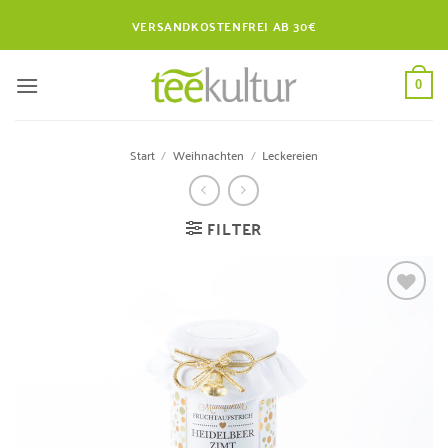
Zum
VERSANDKOSTENFREI AB 30€
Inhalt
springen
0
Start
/
Weihnachten
/
Leckereien
FILTER
Zur
Wunschliste
hinzufügen