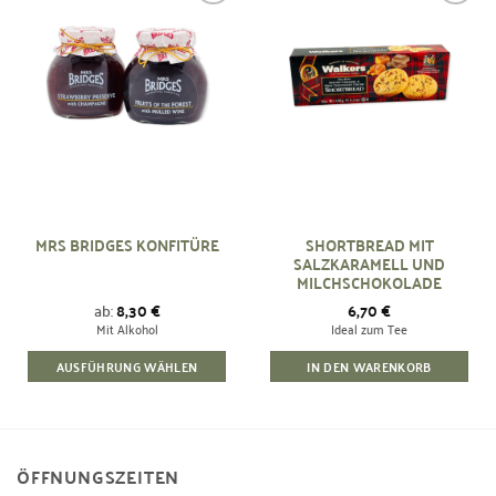
Zur
Zur
Wunschliste
Wunschliste
hinzufügen
hinzufügen
SHORTBREAD MIT
MRS BRIDGES KONFITÜRE
SALZKARAMELL UND
MILCHSCHOKOLADE
ab:
8,30
€
6,70
€
Mit Alkohol
Ideal zum Tee
AUSFÜHRUNG WÄHLEN
IN DEN WARENKORB
Dieses
Produkt
weist
mehrere
ÖFFNUNGSZEITEN
Varianten