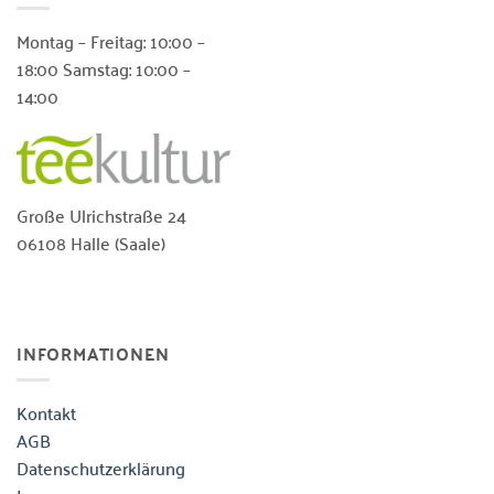
auf.
Die
Montag – Freitag: 10:00 –
Optionen
18:00 Samstag: 10:00 –
können
14:00
auf
der
Produktseite
gewählt
werden
Große Ulrichstraße 24
06108 Halle (Saale)
INFORMATIONEN
Kontakt
AGB
Datenschutzerklärung