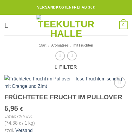
Zum
VERSANDKOSTENFREI AB 30€
Inhalt
springen
0
Start
/
Aromatees
/
mit Früchten
FILTER
Zur
FRÜCHTETEE FRUCHT IM PULLOVER
Wunschliste
hinzufügen
5,95
€
Enthält 7% MwSt.
(
74,38
/ 1 kg)
€
zzgl.
Versand