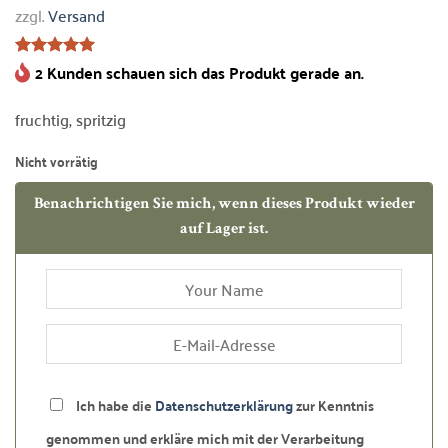
zzgl.
Versand
2 Kunden schauen sich das Produkt gerade an.
Bewertet
1
mit
5
von
5, basierend
fruchtig, spritzig
auf
Kundenbewertung
Nicht vorrätig
Benachrichtigen Sie mich, wenn dieses Produkt wieder
auf Lager ist.
Ich habe die
Datenschutzerklärung
zur Kenntnis
genommen und erkläre mich mit der Verarbeitung