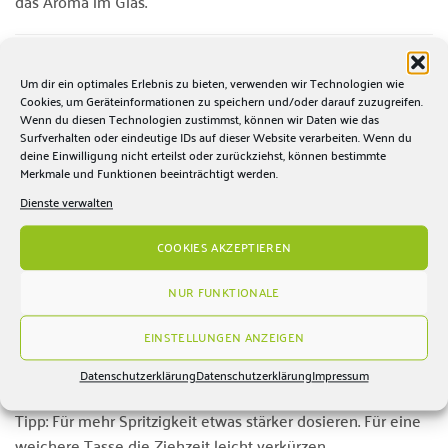
das Aroma im Glas.
🍵 Früchtetee lose – individuell dosierbar
Um dir ein optimales Erlebnis zu bieten, verwenden wir Technologien wie
Als
loser Früchtetee
lässt sich Erdbeer-Grapefruit nach
Cookies, um Geräteinformationen zu speichern und/oder darauf zuzugreifen.
Ihrem Geschmack zubereiten: mild und leicht
Wenn du diesen Technologien zustimmst, können wir Daten wie das
oder kräftiger für mehr Fruchtintensität. Die lose Qualität
Surfverhalten oder eindeutige IDs auf dieser Website verarbeiten. Wenn du
deine Einwilligung nicht erteilst oder zurückziehst, können bestimmte
sorgt dafür, dass sich die Zutaten im Aufguss
Merkmale und Funktionen beeinträchtigt werden.
gut entfalten und der Tee aromatisch rund in die Tasse
Dienste verwalten
übergeht.
COOKIES AKZEPTIEREN
☕ Zubereitungsempfehlung
NUR FUNKTIONALE
Menge:
1–2 Teelöffel pro Tasse (250 ml)
Wassertemperatur:
100 °C
EINSTELLUNGEN ANZEIGEN
Ziehzeit:
8–10 Minuten
Datenschutzerklärung
Datenschutzerklärung
Impressum
Tipp: Für mehr Spritzigkeit etwas stärker dosieren. Für eine
weichere Tasse die Ziehzeit leicht verkürzen.