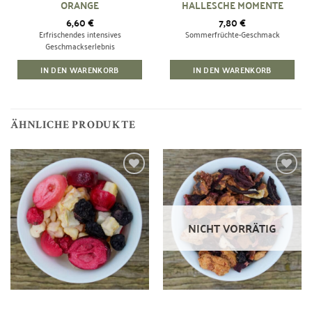
ORANGE
HALLESCHE MOMENTE
6,60
€
7,80
€
Erfrischendes intensives
Sommerfrüchte-Geschmack
Geschmackserlebnis
IN DEN WARENKORB
IN DEN WARENKORB
ÄHNLICHE PRODUKTE
Zur
Zur
Wunschliste
Wunschliste
hinzufügen
hinzufügen
NICHT VORRÄTIG