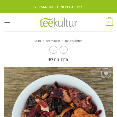
Zum
VERSANDKOSTENFREI AB 30€
Inhalt
springen
0
Start
/
Aromatees
/
mit Früchten
FILTER
Zur
Wunschliste
hinzufügen