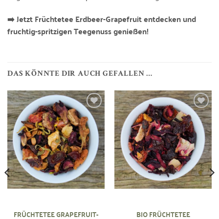
➡️ Jetzt Früchtetee Erdbeer-Grapefruit entdecken und
fruchtig-spritzigen Teegenuss genießen!
DAS KÖNNTE DIR AUCH GEFALLEN …
Zur
Zur
Wunschliste
Wunschliste
hinzufügen
hinzufügen
FRÜCHTETEE GRAPEFRUIT-
BIO FRÜCHTETEE