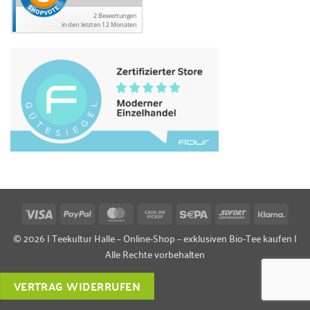
Visa
PayPal
MasterCard
Cash
Sepa
Sofort
Klarn
on
© 2026 | Teekultur Halle – Online-Shop – exklusiven Bio-Tee kaufen |
Pickup
Alle Rechte vorbehalten
VERTRAG WIDERRUFEN