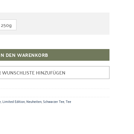
250g
arz-Grüntee-Mischung Menge
IN DEN WARENKORB
R WUNSCHLISTE HINZUFÜGEN
e
,
Limited Edition
,
Neuheiten
,
Schwarzer Tee
,
Tee