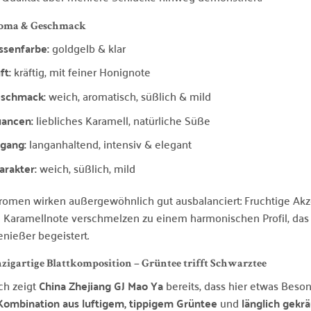
roma & Geschmack
ssenfarbe:
goldgelb & klar
ft:
kräftig, mit feiner Honignote
schmack:
weich, aromatisch, süßlich & mild
ancen:
liebliches Karamell, natürliche Süße
gang:
langanhaltend, intensiv & elegant
arakter:
weich, süßlich, mild
romen wirken außergewöhnlich gut ausbalanciert: Fruchtige Akz
 Karamellnote verschmelzen zu einem harmonischen Profil, das 
nießer begeistert.
nzigartige Blattkomposition – Grüntee trifft Schwarztee
ch zeigt
China Zhejiang GJ Mao Ya
bereits, dass hier etwas Besond
Kombination aus luftigem, tippigem Grüntee
und
länglich gekr