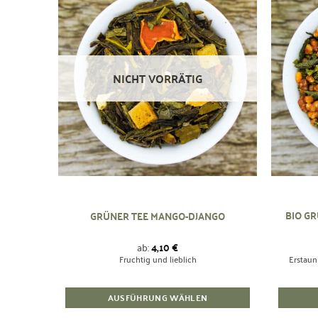
Zur
Wunschliste
hinzufügen
NICHT VORRÄTIG
BIO GR
GRÜNER TEE MANGO-DJANGO
ab:
4,10
€
Fruchtig und lieblich
Erstaun
AUSFÜHRUNG WÄHLEN