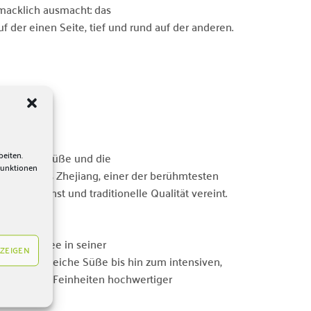
hmacklich ausmacht: das
der einen Seite, tief und rund auf der anderen.
beiten.
 natürliche Süße und die
Funktionen
bringt. Aus Zhejiang, einer der berühmtesten
e Teekunst und traditionelle Qualität vereint.
sich der Tee in seiner
ZEIGEN
er die weiche Süße bis hin zum intensiven,
ßen und die Feinheiten hochwertiger