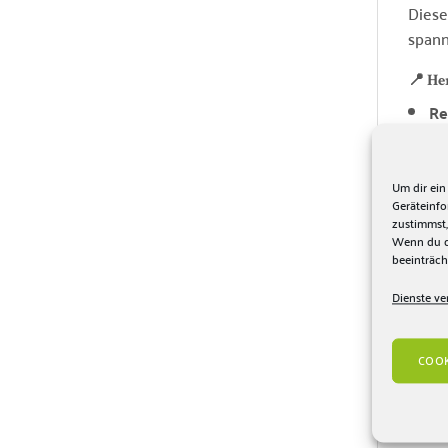
Diese
spann
📍 He
Re
Hö
Pf
Um dir ein
Geräteinf
zustimmst,
Die
A
Wenn du de
feine
beeinträch
Teere
Dienste ve
♻️ Me
Ein w
COOK
Arome
langa
Quali