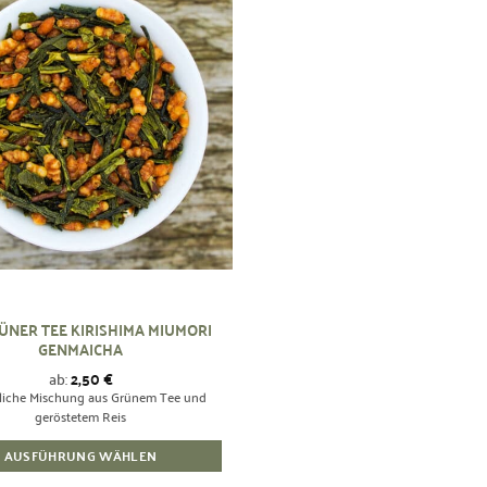
Zur
Wunschliste
hinzufügen
ÜNER TEE KIRISHIMA MIUMORI
GENMAICHA
ab:
2,50
€
liche Mischung aus Grünem Tee und
geröstetem Reis
AUSFÜHRUNG WÄHLEN
Dieses