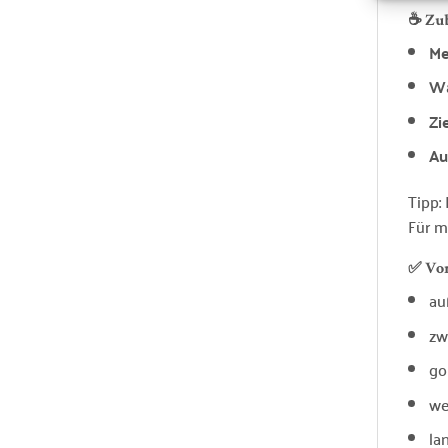
☕ Zu
Me
Wa
Zi
Au
Tipp:
Für m
✅ Vor
au
zw
go
we
la