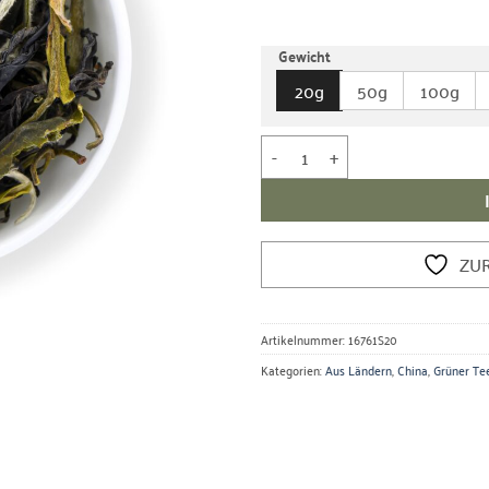
Gewicht
20g
50g
100g
China Zhejiang GJ Mao Ya - Schw
ZU
Artikelnummer:
16761S20
Kategorien:
Aus Ländern
,
China
,
Grüner Te