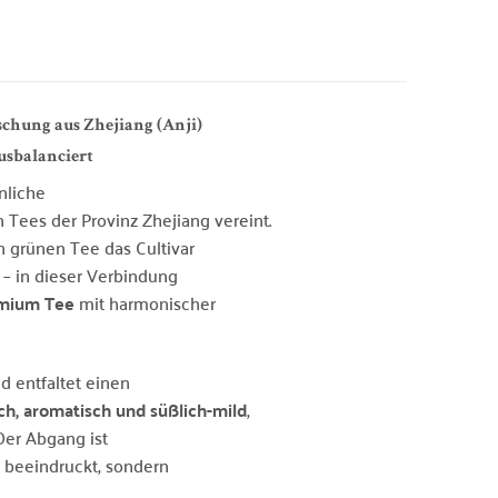
hung aus Zhejiang (Anji)
usbalanciert
nliche
 Tees der Provinz Zhejiang vereint.
n grünen Tee das Cultivar
t – in dieser Verbindung
mium Tee
mit harmonischer
d entfaltet einen
ch, aromatisch und süßlich-mild
,
Der Abgang ist
t beeindruckt, sondern