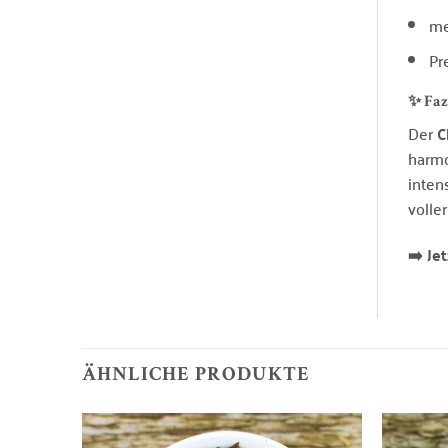
me
Pr
✨ Faz
Der
C
harmo
inten
voller
➡️ Je
ÄHNLICHE PRODUKTE