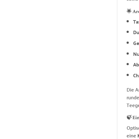
🌟 A
Ta
Du
Ge
Nu
Ab
Ch
Die A
runde
Teege
🍃 Ei
Optis
eine