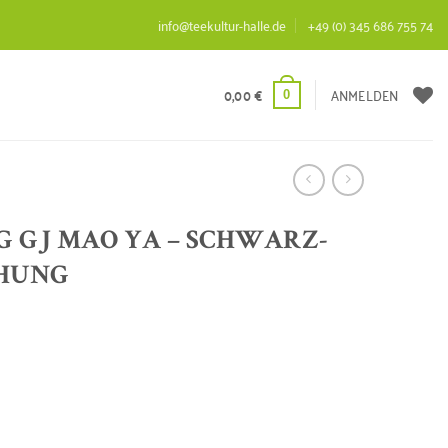
info@teekultur-halle.de
+49 (0) 345 686 755 74
0,00
€
ANMELDEN
0
G GJ MAO YA – SCHWARZ-
HUNG