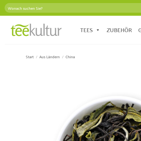
Zum
Suchen
Inhalt
nach:
springen
TEES
ZUBEHÖR
Start
/
Aus Ländern
/
China