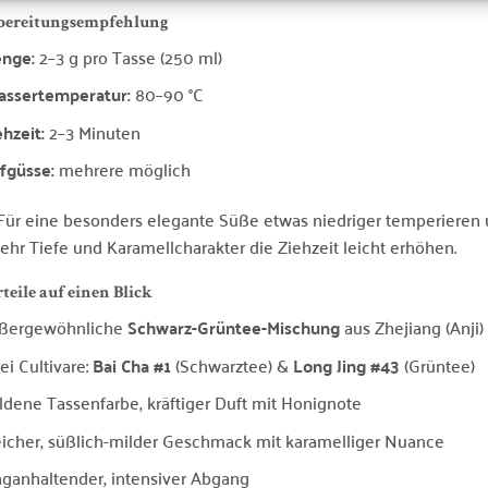
bereitungsempfehlung
nge:
2–3 g pro Tasse (250 ml)
ssertemperatur:
80–90 °C
ehzeit:
2–3 Minuten
fgüsse:
mehrere möglich
 Für eine besonders elegante Süße etwas niedriger temperieren u
ehr Tiefe und Karamellcharakter die Ziehzeit leicht erhöhen.
teile auf einen Blick
ßergewöhnliche
Schwarz-Grüntee-Mischung
aus Zhejiang (Anji)
ei Cultivare:
Bai Cha #1
(Schwarztee) &
Long Jing #43
(Grüntee)
ldene Tassenfarbe, kräftiger Duft mit Honignote
icher, süßlich-milder Geschmack mit karamelliger Nuance
nganhaltender, intensiver Abgang