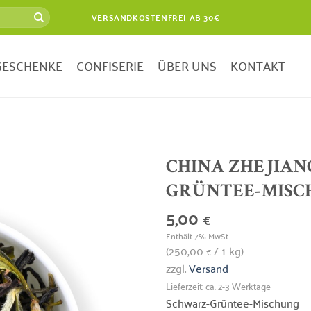
VERSANDKOSTENFREI AB 30€
GESCHENKE
CONFISERIE
ÜBER UNS
KONTAKT
CHINA ZHEJIAN
GRÜNTEE-MISC
Zur
Wunschliste
5,00
€
hinzufügen
Enthält 7% MwSt.
(
250,00
/ 1 kg)
€
zzgl.
Versand
Lieferzeit: ca. 2-3 Werktage
Schwarz-Grüntee-Mischung