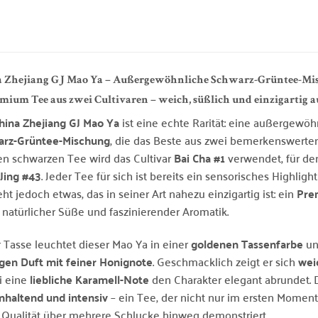
 Zhejiang GJ Mao Ya – Außergewöhnliche Schwarz-Grüntee-Misc
mium Tee aus zwei Cultivaren – weich, süßlich und einzigartig a
hina Zhejiang GJ Mao Ya
ist eine echte Rarität: eine außergewöh
arz-Grüntee-Mischung
, die das Beste aus zwei bemerkenswerten
en schwarzen Tee wird das Cultivar
Bai Cha #1
verwendet, für de
Jing #43
. Jeder Tee für sich ist bereits ein sensorisches Highligh
eht jedoch etwas, das in seiner Art nahezu einzigartig ist: ein
Pre
, natürlicher Süße und faszinierender Aromatik.
r Tasse leuchtet dieser Mao Ya in einer
goldenen Tassenfarbe
un
igen Duft mit feiner Honignote
. Geschmacklich zeigt er sich
wei
i eine
liebliche Karamell-Note
den Charakter elegant abrundet. 
nhaltend und intensiv
– ein Tee, der nicht nur im ersten Momen
 Qualität über mehrere Schlucke hinweg demonstriert.