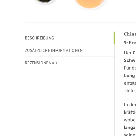
China
BESCHREIBUNG
✨ Pre
ZUSÄTZLICHE INFORMATIONEN
Der
C
Schw
REZENSIONEN (0)
Für d
Long 
entst
Tiefe
In de
kräft
wobe
langa
seine