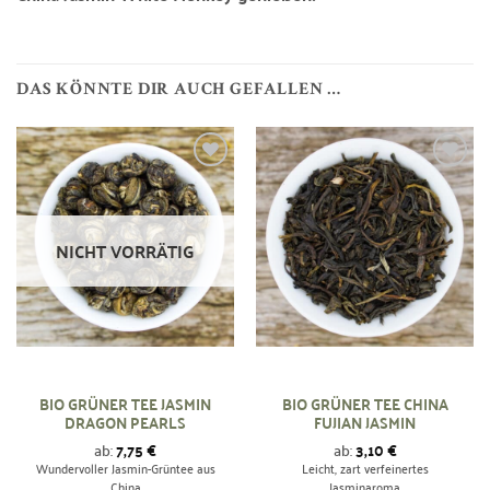
DAS KÖNNTE DIR AUCH GEFALLEN …
Zur
Zur
Wunschliste
Wunschliste
hinzufügen
hinzufügen
NICHT VORRÄTIG
BIO GRÜNER TEE JASMIN
BIO GRÜNER TEE CHINA
DRAGON PEARLS
FUJIAN JASMIN
ab:
7,75
€
ab:
3,10
€
Wundervoller Jasmin-Grüntee aus
Leicht, zart verfeinertes
China
Jasminaroma