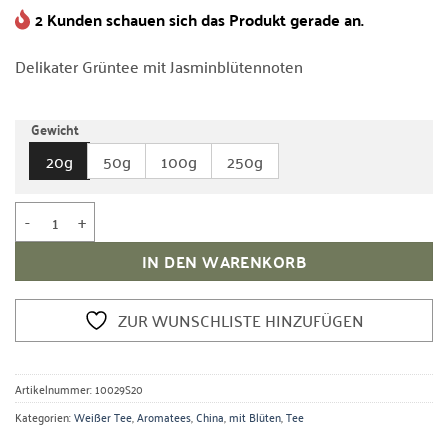
2 Kunden schauen sich das Produkt gerade an.
Bewertet
1
mit
5
von
5, basierend
Delikater Grüntee mit Jasminblütennoten
auf
Kundenbewertung
Gewicht
20g
50g
100g
250g
Weißer Tee China Jasmin White Monkey Menge
IN DEN WARENKORB
ZUR WUNSCHLISTE HINZUFÜGEN
Artikelnummer:
10029S20
Kategorien:
Weißer Tee
,
Aromatees
,
China
,
mit Blüten
,
Tee