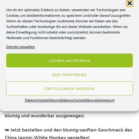
Ideal für ruhige Genussmomente & Teeliebhaber
Um dir ein optimales Erlebnis zu bieten, verwenden wir Technologien wie
Cookies, um Geräteinformationen zu speichern und/oder darauf zuzugreifen.
Wenn du diesen Technologien zustimmst, können wir Daten wie das
🌸 Ein Tee für Genießer
Surfverhalten oder eindeutige IDs auf dieser Website verarbeiten. Wenn du
Der
China Jasmin White Monkey
verbindet die Reinheit
deine Einwilligung nicht erteilst oder zurückziehst, können bestimmte
weißen Tees mit der floralen Leichtigkeit des Jasmins.
Merkmale und Funktionen beeinträchtigt werden.
Er ist ideal für alle, die
milde, aromatische Tees mit feinem
Dienste verwalten
Duft
schätzen –
ein Tee, der Körper und Geist gleichermaßen verwöhnt.
COOKIES AKZEPTIEREN
NUR FUNKTIONALE
✨ Fazit
Der
China Jasmin White Monkey
ist ein eleganter Weißtee
EINSTELLUNGEN ANZEIGEN
mit zarten Jasminnoten und einem angenehm milden
Geschmack.
Datenschutzerklärung
Datenschutzerklärung
Impressum
Ein edler Tee für entspannte Momente –
harmonisch,
blumig und wunderbar ausgewogen.
➡️ Jetzt bestellen und den blumig-sanften Geschmack des
China Jasmin White Monkey genießen!