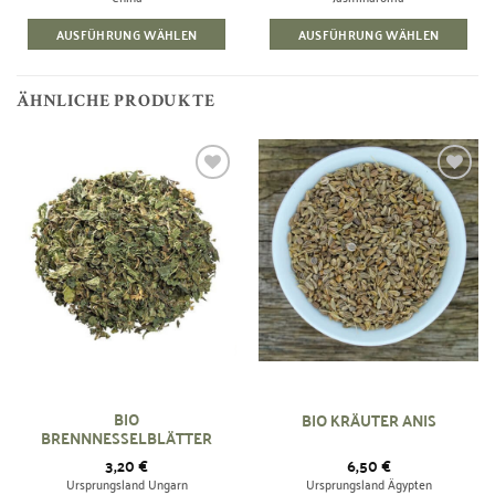
AUSFÜHRUNG WÄHLEN
AUSFÜHRUNG WÄHLEN
Dieses
Produkt
weist
ÄHNLICHE PRODUKTE
mehrere
Varianten
auf.
Zur
Zur
Die
Wunschliste
Wunschliste
Optionen
hinzufügen
hinzufügen
können
auf
der
Produktseite
gewählt
werden
BIO
BIO KRÄUTER ANIS
BRENNNESSELBLÄTTER
3,20
€
6,50
€
Ursprungsland Ungarn
Ursprungsland Ägypten