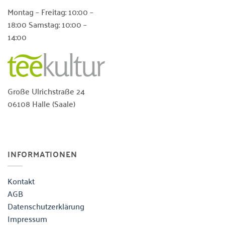
Die
Die
Montag – Freitag: 10:00 –
Optionen
Optionen
18:00 Samstag: 10:00 –
können
können
14:00
auf
auf
der
der
Produktseite
Produktseite
gewählt
gewählt
werden
werden
Große Ulrichstraße 24
06108 Halle (Saale)
INFORMATIONEN
Kontakt
AGB
Datenschutzerklärung
Impressum