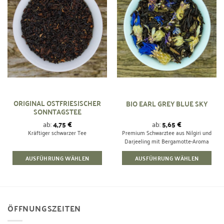
Zur
Zur
Die
Die
Wunschliste
Wunschliste
Optionen
Optionen
hinzufügen
hinzufügen
können
können
auf
auf
der
der
Produktseite
Produktseite
gewählt
gewählt
werden
werden
ORIGINAL OSTFRIESISCHER
BIO EARL GREY BLUE SKY
SONNTAGSTEE
ab:
4,75
€
ab:
5,65
€
Kräftiger schwarzer Tee
Premium Schwarztee aus Nilgiri und
Darjeeling mit Bergamotte-Aroma
AUSFÜHRUNG WÄHLEN
AUSFÜHRUNG WÄHLEN
Dieses
Dieses
Produkt
Produkt
weist
weist
mehrere
mehrere
ÖFFNUNGSZEITEN
Varianten
Varianten
auf.
auf.