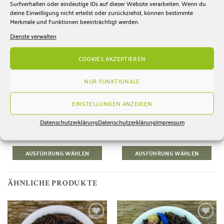
Surfverhalten oder eindeutige IDs auf dieser Website verarbeiten. Wenn du
Zur
Zur
Wunschliste
Wunschliste
deine Einwilligung nicht erteilst oder zurückziehst, können bestimmte
hinzufügen
hinzufügen
Merkmale und Funktionen beeinträchtigt werden.
Dienste verwalten
COOKIES AKZEPTIEREN
NUR FUNKTIONALE
EINSTELLUNGEN ANZEIGEN
OOLONG TEE RAINFOREST
BIO GRÜNER TEE VIETNAM
TAM DUONG
CHE SHAN TUYET
Datenschutzerklärung
Datenschutzerklärung
Impressum
ab:
6,70
€
ab:
2,30
€
Premium Oolong Tee
süßlich, leicht, vollmundig
AUSFÜHRUNG WÄHLEN
AUSFÜHRUNG WÄHLEN
Dieses
Dieses
Produkt
Produkt
weist
weist
ÄHNLICHE PRODUKTE
mehrere
mehrere
Varianten
Varianten
auf.
auf.